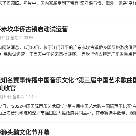
来了团圆照。照片中，国内家属定制了带有“坚守根与情，海外一家亲”字
平赤坎华侨古镇启动试运营
12日 星期四 09:55
府网站消息，1月10日，位于江门开平的广东赤坎古镇侨乡国际旅游度假区
”）启动试运营，于当天中午迎来首批游客。 赤坎华侨古镇是广东省重点
知名赛事传播中国音乐文化 “第三届中国艺术歌曲
美收官
月10日 星期六 17:49
2月7日，“2022中国国际声乐艺术周”之“第三届中国艺术歌曲国际声乐比赛
由上海音乐学院和深圳市福田区人民政府共同主办，在参赛选手数量、观
海狮头鹅文化节开幕