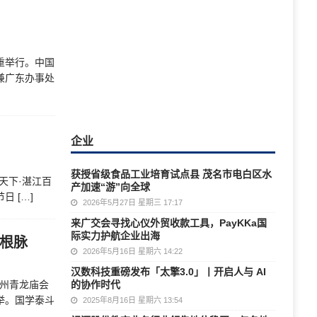
重举行。中国
兼广东办事处
企业
获授省级食品工业培育试点县 茂名市电白区水
成天下·湛江百
产加速“游”向全球
节日
[…]
2026年5月27日 星期三 17:17
来广交会寻找心仪外贸收款工具，PayKKa国
际实力护航企业出海
俗根脉
2026年5月16日 星期六 14:22
汉数科技重磅发布「太擎3.0」丨开启人与 AI
潮州青龙庙会
的协作时代
举。国学泰斗
2025年8月16日 星期六 13:54