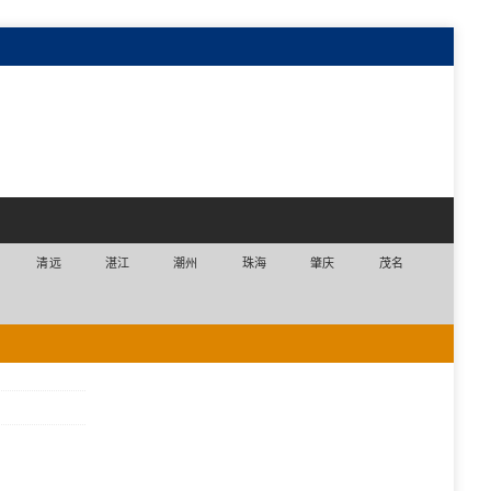
清远
湛江
潮州
珠海
肇庆
茂名