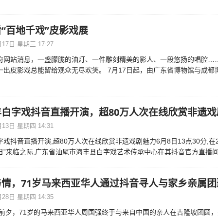
“百地千戏”皮影戏展
17日 星期三 17:27
府网站消息，一盏朦胧的油灯、一件雕刻精美的影人、一段悠扬的唱腔…
一出皮影戏总能留给观众无尽欢笑。 7月17日起，由广东省博物馆与成都
丰白字戏抖音直播开演，超80万人次在线欣赏非遗戏
13日 星期四 14:31
戏抖音直播开演,超80万人次在线欣赏非遗戏剧魅力6月8日13点30分,在2
日”来临之际,广东省汕尾市海丰县白字戏艺术传承中心在其抖音官方直播
与情，71岁马来西亚华人通过抖音寻人与家乡亲属团
28日 星期四 14:35
秋节前夕，71岁的马来西亚华人周国强终于与来自中国的亲人在吉隆坡团圆