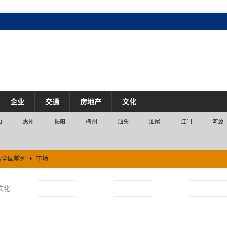
企业
交通
房地产
文化
山
惠州
揭阳
梅州
汕头
汕尾
江门
河源
居全国前列
市场
场
文化
产业