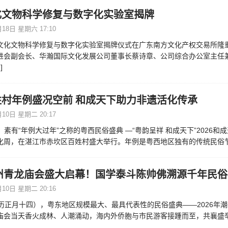
化文物科学修复与数字化实验室揭牌
18日 星期六 17:10
文化文物科学修复与数字化实验室揭牌仪式在广东南方文化产权交易所隆
进会副会长、华瀚国际文化发展公司董事长蔡诗章、公司综合办公室主任
]
姓村年例盛况空前 和成天下助力非遗活化传承
10日 星期二 20:17
日，素有“年例大过年”之称的粤西民俗盛典 —“粤韵呈祥 和成天下”2026和
化周，在湛江市赤坎区百姓村盛大举行。年例是粤西地区独有的传统民俗
潮州青龙庙会盛大启幕！国学泰斗陈帅佛溯源千年民
10日 星期二 20:16
农历正月十四），粤东地区规模最大、最具代表性的民俗盛典——2026年
庙会当天香火成林、人潮涌动，海内外侨胞与市民游客接踵而至，共襄盛