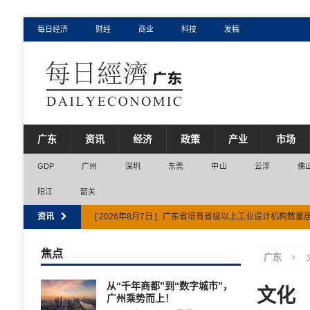
每日经济
财经
商业
科技
发稿
广东
资讯
经济
政策
产业
市场
GDP
广州
深圳
东莞
中山
云浮
佛
阳江
韶关
资讯
[ 2026年8月7日 ]
广东省培育省级以上工业设计机构数量
[ 2026年8月6日 ]
佛山市打造全省现代服务业第三极
市
焦点
广东
[ 2026年8月7日 ]
广东省打造“粤海粮仓”万亿级产业集群
从“千年商都”到“数字城市”，
文化
广州乘势而上！