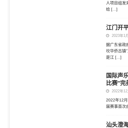
人项目组发
给
[…]
江门开
2023年1月
据广东省政
坎华侨古镇
是江
[…]
国际声乐
比赛”完
2022年12
2022年1
届赛事首次
汕头澄