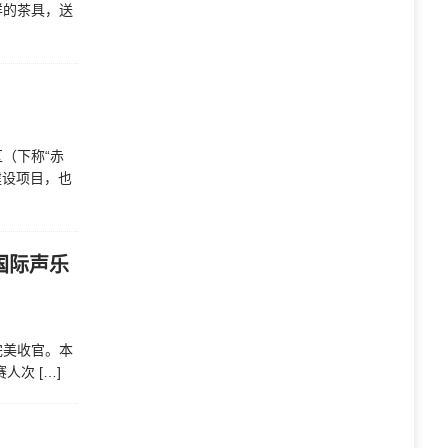
样的茶具，送
（下称“赤
建设项目，也
国际声乐
”完美收官。本
赛人次
[…]