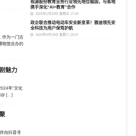
视源股份教育业务行业领先地位稳固，与各地
携手深化“AI+教育”合作
2025年1月24日 星期五 17:03
政企联合推动电动车安全新变革！雅迪领先安
全科技为用户保驾护航
2024年6月19日 星期三 19:37
…作为一门古
博物馆合办的
剧魅力
024年“文化
间@
[…]
聚
，并向抖音寻