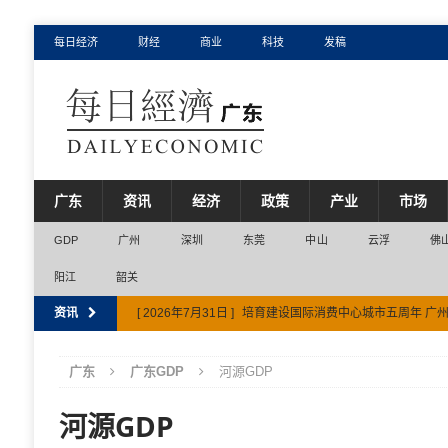
每日经济
财经
商业
科技
发稿
广东
资讯
经济
政策
产业
市场
GDP
广州
深圳
东莞
中山
云浮
佛
阳江
韶关
资讯
[ 2026年7月31日 ]
培育建设国际消费中心城市五周年 广
[ 2026年8月4日 ]
首届“粤BA”点燃东莞消费，决赛场馆周
广东
广东GDP
河源GDP
[ 2026年7月31日 ]
全球跨境贸易产业集聚区在广州市南沙
河源GDP