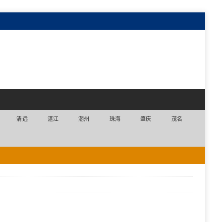
清远
湛江
潮州
珠海
肇庆
茂名