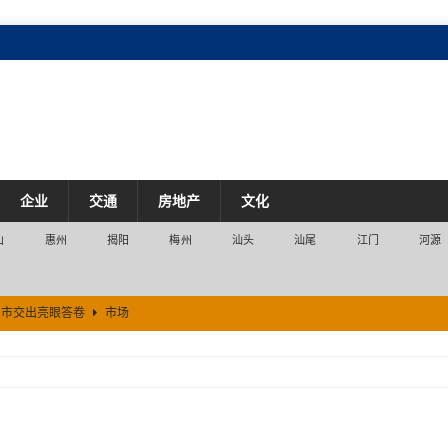
企业
交通
房地产
文化
山
惠州
揭阳
梅州
汕头
汕尾
江门
河源
州市交出亮眼答卷
市场
边抖音团购消费同比增长110%
市场
启动建设 将率先探路生态化出海
市场