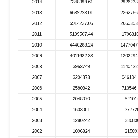
2014
7348399.61
2926238
2013
6689223.01
2362766
2012
5914227.06
2060353
2011
5199507.44
1796310
2010
4440288.24
1477047
2009
4011682.33
1302294
2008
3953749
1140422
2007
3294873
946104.
2006
2580842
713546.
2005
2048070
52101
2004
1603001
37772
2003
1280242
28680
2002
1096324
21589