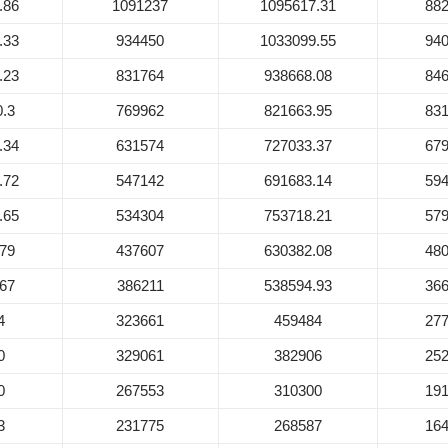
.86
1091237
1095617.31
88
.33
934450
1033099.55
94
.23
831764
938668.08
84
.3
769962
821663.95
83
.34
631574
727033.37
67
.72
547142
691683.14
59
.65
534304
753718.21
57
79
437607
630382.08
48
67
386211
538594.93
36
4
323661
459484
27
0
329061
382906
25
0
267553
310300
19
3
231775
268587
16