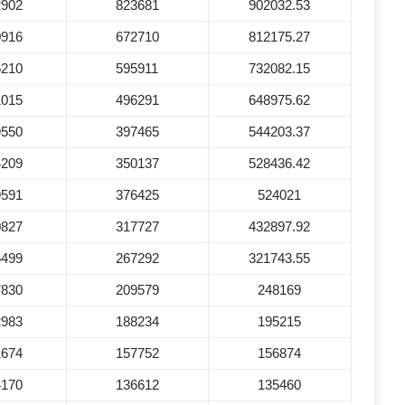
2902
823681
902032.53
0916
672710
812175.27
6210
595911
732082.15
1015
496291
648975.62
9550
397465
544203.37
4209
350137
528436.42
9591
376425
524021
0827
317727
432897.92
6499
267292
321743.55
7830
209579
248169
2983
188234
195215
1674
157752
156874
4170
136612
135460