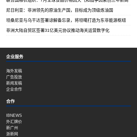
联合国粮农组织：7月全球食品价格因天气和战争因素创三年新高
尼日利亚：非洲领先的原油生产国，目标成为顶级炼油国
坦桑尼亚与乌干达签署谅解备忘录，将坦噶打造为东非能源枢纽
非洲大陆自贸区签署31亿美元协议推动海关运营数字化
企业服务
海外发稿
广告投放
新闻发稿
企业合作
合作
IBNEWS
外汇牌价
新广州
浙新网