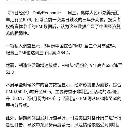
《每日经济》 DailyEconomic – 周三，
离岸人民币
兑
美元汇
率
走弱至6.76，回落至前一交易日触及的三年多高位。投资者
权衡喜忧参半的PMI数据后，认为这些数据凸显了中国经济复
苏的脆弱性。
一项私人调查显示，5月份中国综合PMI升至三个月高点54，
服务业PMI也达到三个月高点54.4。
然而，制造业活动增速放缓，PMI从4月份的五年高点52.2降至
51.8。
本周早些时候公布的官方数据显示，经济形势更为疲软。综合
PMI从50.1小幅升至50.5，主要得益于非制造业活动的温和回
升（50.1，而4月份为49.4）；而制造业PMI则从50.3降至50的
荣枯分界线。
此外，伊朗向邻国发射弹道导弹，引发美国对格什姆岛进行报
复性打击，导致中东局势再度紧张，风险情绪依然受到抑制。