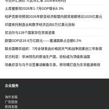
今日外汇牌价 人民币汇率 2026年8月8日
土库曼斯坦2026年1-7月GDP增长6.3%
哈萨克斯坦预测2026年欧亚经济联盟内部贸易额将达1020亿美元
印度依托制造业和数字经济迈向5万亿美元目标
尼泊尔与128个国家存在贸易逆差
欧盟GDP达18.8万亿欧元——塞浦路斯占总额0.2%
联合国粮农组织：7月全球食品价格因天气和战争因素创三年新高
尼日利亚：非洲领先的原油生产国，目标成为顶级炼油国
坦桑尼亚与乌干达签署谅解备忘录，将坦噶打造为东非能源枢纽
企业服务
海外发稿
广告投放
新闻发稿