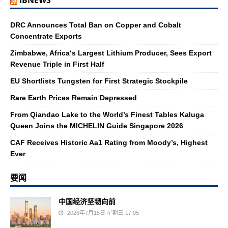
IBNEWS
DRC Announces Total Ban on Copper and Cobalt
Concentrate Exports
Zimbabwe, Africa‘s Largest Lithium Producer, Sees Export
Revenue Triple in First Half
EU Shortlists Tungsten for First Strategic Stockpile
Rare Earth Prices Remain Depressed
From Qiandao Lake to the World’s Finest Tables Kaluga
Queen Joins the MICHELIN Guide Singapore 2026
CAF Receives Historic Aa1 Rating from Moody’s, Highest
Ever
要闻
中国经济坚韧向前
2026年7月15日 星期三 17:05