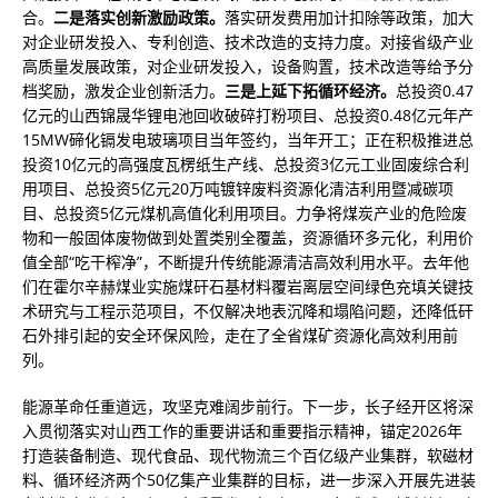
合。
二是落实创新激励政策。
落实研发费用加计扣除等政策，加大
对企业研发投入、专利创造、技术改造的支持力度。对接省级产业
高质量发展政策，对企业研发投入，设备购置，技术改造等给予分
档奖励，激发企业创新活力。
三是上延下拓循环经济。
总投资0.47
亿元的山西锦晟华锂电池回收破碎打粉项目、总投资0.48亿元年产
15MW碲化镉发电玻璃项目当年签约，当年开工；正在积极推进总
投资10亿元的高强度瓦楞纸生产线、总投资3亿元工业固废综合利
用项目、总投资5亿元20万吨镀锌废料资源化清洁利用暨减碳项
目、总投资5亿元煤机高值化利用项目。力争将煤炭产业的危险废
物和一般固体废物做到处置类别全覆盖，资源循环多元化，利用价
值全部“吃干榨净”，不断提升传统能源清洁高效利用水平。去年他
们在霍尔辛赫煤业实施煤矸石基材料覆岩离层空间绿色充填关键技
术研究与工程示范项目，不仅解决地表沉降和塌陷问题，还降低矸
石外排引起的安全环保风险，走在了全省煤矿资源化高效利用前
列。
能源革命任重道远，攻坚克难阔步前行。下一步，长子经开区将深
入贯彻落实对山西工作的重要讲话和重要指示精神，锚定2026年
打造装备制造、现代食品、现代物流三个百亿级产业集群，软磁材
料、循环经济两个50亿集产业集群的目标，进一步深入开展先进装