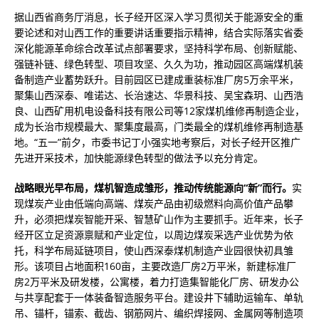
据山西省商务厅消息，长子经开区深入学习贯彻关于能源安全的重
要论述和对山西工作的重要讲话重要指示精神，结合实际落实省委
深化能源革命综合改革试点部署要求，坚持科学布局、创新赋能、
强链补链、绿色转型、项目攻坚、久久为功，推动园区高端煤机装
备制造产业蓄势跃升。目前园区已建成重装标准厂房5万余平米，
聚集山西深泰、唯诺达、长治速达、华景科技、吴宝森玥、山西浩
良、山西矿用机电设备科技有限公司等12家煤机维修再制造企业，
成为长治市规模最大、聚集度最高，门类最全的煤机维修再制造基
地。“五一”前夕，市委书记丁小强实地考察后，对长子经开区推广
先进开采技术，加快能源绿色转型的做法予以充分肯定。
战略眼光早布局，煤机智造成雏形，推动传统能源向“新”而行。
实
现煤炭产业由低端向高端、煤炭产品由初级燃料向高价值产品攀
升，必须把煤炭智能开采、智慧矿山作为主要抓手。近年来，长子
经开区立足资源禀赋和产业定位，以周边煤炭采选产业优势为依
托，科学布局延链项目，使山西深泰煤机制造产业园很快初具雏
形。该项目占地面积160亩，主要改造厂房2万平米，新建标准厂
房2万平米及研发楼，公寓楼，着力打造集智能化厂房、研发办公
与共享配套于一体装备智造服务平台。建设井下辅助运输车、单轨
吊、锚杆，锚索、截齿、钢筋网片、编织焊接网、金属网等制造项