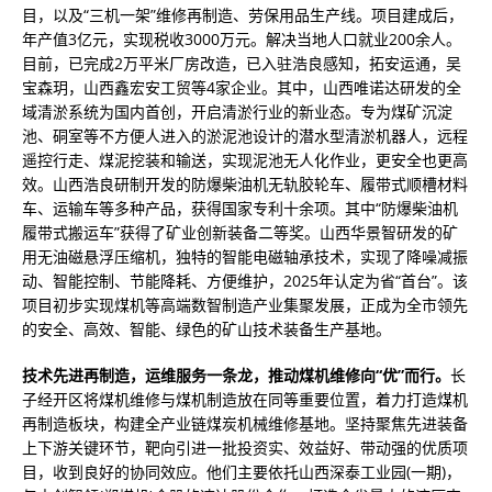
目，以及“三机一架”维修再制造、劳保用品生产线。项目建成后，
年产值3亿元，实现税收3000万元。解决当地人口就业200余人。
目前，已完成2万平米厂房改造，已入驻浩良感知，拓安运通，吴
宝森玥，山西鑫宏安工贸等4家企业。其中，山西唯诺达研发的全
域清淤系统为国内首创，开启清淤行业的新业态。专为煤矿沉淀
池、硐室等不方便人进入的淤泥池设计的潜水型清淤机器人，远程
遥控行走、煤泥挖装和输送，实现泥池无人化作业，更安全也更高
效。山西浩良研制开发的防爆柴油机无轨胶轮车、履带式顺槽材料
车、运输车等多种产品，获得国家专利十余项。其中“防爆柴油机
履带式搬运车”获得了矿业创新装备二等奖。山西华景智研发的矿
用无油磁悬浮压缩机，独特的智能电磁轴承技术，实现了降噪减振
动、智能控制、节能降耗、方便维护，2025年认定为省“首台”。该
项目初步实现煤机等高端数智制造产业集聚发展，正成为全市领先
的安全、高效、智能、绿色的矿山技术装备生产基地。
技术先进再制造，运维服务一条龙，推动煤机维修向“优”而行。
长
子经开区将煤机维修与煤机制造放在同等重要位置，着力打造煤机
再制造板块，构建全产业链煤炭机械维修基地。坚持聚焦先进装备
上下游关键环节，靶向引进一批投资实、效益好、带动强的优质项
目，收到良好的协同效应。他们主要依托山西深泰工业园(一期)，