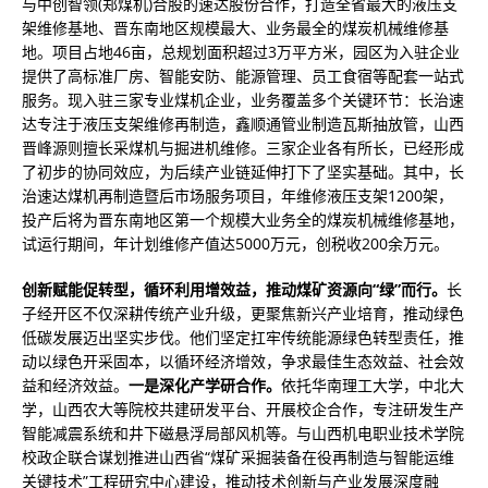
与中创智领(郑煤机)合股的速达股份合作，打造全省最大的液压支
架维修基地、晋东南地区规模最大、业务最全的煤炭机械维修基
地。项目占地46亩，总规划面积超过3万平方米，园区为入驻企业
提供了高标准厂房、智能安防、能源管理、员工食宿等配套一站式
服务。现入驻三家专业煤机企业，业务覆盖多个关键环节：长治速
达专注于液压支架维修再制造，鑫顺通管业制造瓦斯抽放管，山西
晋峰源则擅长采煤机与掘进机维修。三家企业各有所长，已经形成
了初步的协同效应，为后续产业链延伸打下了坚实基础。其中，长
治速达煤机再制造暨后市场服务项目，年维修液压支架1200架，
投产后将为晋东南地区第一个规模大业务全的煤炭机械维修基地，
试运行期间，年计划维修产值达5000万元，创税收200余万元。
创新赋能促转型，循环利用增效益，推动煤矿资源向“绿”而行。
长
子经开区不仅深耕传统产业升级，更聚焦新兴产业培育，推动绿色
低碳发展迈出坚实步伐。他们坚定扛牢传统能源绿色转型责任，推
动以绿色开采固本，以循环经济增效，争求最佳生态效益、社会效
益和经济效益。
一是深化产学研合作。
依托华南理工大学，中北大
学，山西农大等院校共建研发平台、开展校企合作，专注研发生产
智能减震系统和井下磁悬浮局部风机等。与山西机电职业技术学院
校政企联合谋划推进山西省“煤矿采掘装备在役再制造与智能运维
关键技术”工程研究中心建设，推动技术创新与产业发展深度融