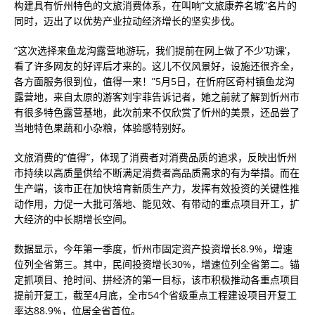
构建具有忻州特色的文旅消费体系，在叫响“文旅康养名城”名片的
同时，迈出了以优势产业拉动经济增长的坚实步伐。
“这次选择来鱼龙沟露营地游玩，我们提前在网上做了不少‘功课’，
看了许多网友的好评后才来的。这儿不仅风景好，设施还很齐全，
各方面服务很到位，值得一来！”5月5日，在忻府区奇村镇鱼龙沟
露营地，来自太原的游客刘宇菲告诉记者，她之前就了解到忻州市
有很多特色露营基地，此次前来不仅欣赏了忻州的美景，还品尝了
当地特色果蔬和小杂粮，体验感特别好。
文旅消费的“值得”，体现了消费者对消费品质的追求，反映出忻州
市持续以高质量供给不断满足消费者高品质需求的有为举措。而在
生产端，该市正在加快培育新质生产力，发挥有效投资的关键性推
动作用，力促一大批可落地、能见效、有带动的重点项目开工，扩
大经济的中长期增长空间。
数据显示，今年第一季度，忻州市固定资产投资增长8.9%，增速
位列全省第三。其中，民间投资增长30%，增速位列全省第二。锚
定抓项目、抢时间、拼经济的第一目标，该市积极推动各重点项目
提前开复工，截至4月底，全市54个省级重点工程建设项目开复工
率达88.9%，位居全省首位。