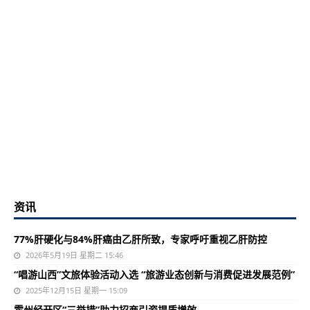
资讯
77%肝硬化与84%肝癌由乙肝所致，专家呼吁重视乙肝防控
2026年5月19日 星期二 15:46
“唱游山西”文旅体验活动入选 “旅游业态创新与消费促进发展范例”
2025年12月15日 星期一 15:09
霍州经开区“三举措”助力招商引资提质增效