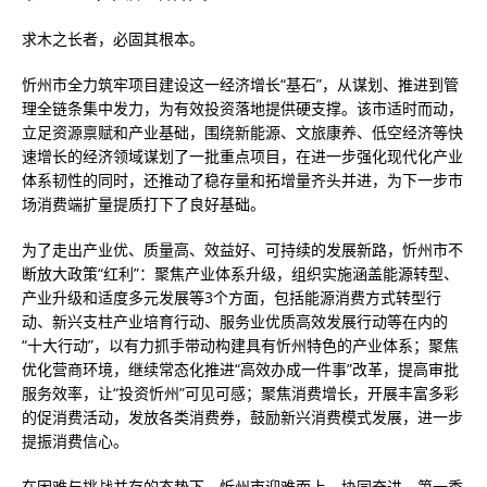
求木之长者，必固其根本。
忻州市全力筑牢项目建设这一经济增长“基石”，从谋划、推进到管
理全链条集中发力，为有效投资落地提供硬支撑。该市适时而动，
立足资源禀赋和产业基础，围绕新能源、文旅康养、低空经济等快
速增长的经济领域谋划了一批重点项目，在进一步强化现代化产业
体系韧性的同时，还推动了稳存量和拓增量齐头并进，为下一步市
场消费端扩量提质打下了良好基础。
为了走出产业优、质量高、效益好、可持续的发展新路，忻州市不
断放大政策“红利”：聚焦产业体系升级，组织实施涵盖能源转型、
产业升级和适度多元发展等3个方面，包括能源消费方式转型行
动、新兴支柱产业培育行动、服务业优质高效发展行动等在内的
“十大行动”，以有力抓手带动构建具有忻州特色的产业体系；聚焦
优化营商环境，继续常态化推进“高效办成一件事”改革，提高审批
服务效率，让“投资忻州”可见可感；聚焦消费增长，开展丰富多彩
的促消费活动，发放各类消费券，鼓励新兴消费模式发展，进一步
提振消费信心。
在困难与挑战并存的态势下，忻州市迎难而上、协同奋进，第一季