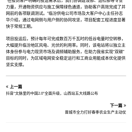
“在接到客户明确的投运需求后，我们协调建设部、运检部等专业
力量，开通物资供应与施工保障绿色通道，协助客户高效完成了并
网前的各项联调测试。”临汾供电公司市场及大客户中心主任孙志
华介绍，通过电网侧与用户侧的协同攻坚，项目配套工程进度显著
快于常规工期。
项目投运后，预计每年可完成数百万千瓦时的低谷电量时空转移，
大幅提升临汾地区风电、光伏的利用率。同时，该电站将以独立主
体身份参与电力现货市场及调频辅助服务，在助力我省实现“双碳”
目标的同时，为区域电网安全稳定运行和工商业用能成本优化提供
坚实支撑。
上一篇
抖音“文脉里的中国2.0”全面升级，山西站五大线路公布
下一篇
晋城市全力打好春季农业生产主动仗