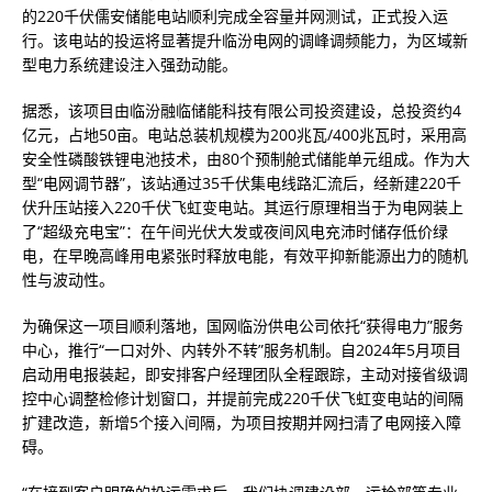
的220千伏儒安储能电站顺利完成全容量并网测试，正式投入运
行。该电站的投运将显著提升临汾电网的调峰调频能力，为区域新
型电力系统建设注入强劲动能。
据悉，该项目由临汾融临储能科技有限公司投资建设，总投资约4
亿元，占地50亩。电站总装机规模为200兆瓦/400兆瓦时，采用高
安全性磷酸铁锂电池技术，由80个预制舱式储能单元组成。作为大
型“电网调节器”，该站通过35千伏集电线路汇流后，经新建220千
伏升压站接入220千伏飞虹变电站。其运行原理相当于为电网装上
了“超级充电宝”：在午间光伏大发或夜间风电充沛时储存低价绿
电，在早晚高峰用电紧张时释放电能，有效平抑新能源出力的随机
性与波动性。
为确保这一项目顺利落地，国网临汾供电公司依托“获得电力”服务
中心，推行“一口对外、内转外不转”服务机制。自2024年5月项目
启动用电报装起，即安排客户经理团队全程跟踪，主动对接省级调
控中心调整检修计划窗口，并提前完成220千伏飞虹变电站的间隔
扩建改造，新增5个接入间隔，为项目按期并网扫清了电网接入障
碍。