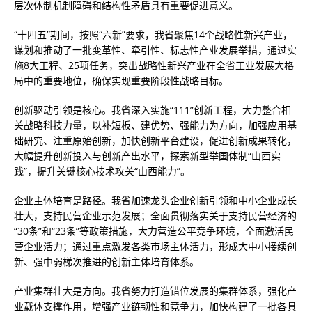
层次体制机制障碍和结构性矛盾具有重要促进意义。
“十四五”期间，按照“六新”要求，我省聚焦14个战略性新兴产业，
谋划和推动了一批变革性、牵引性、标志性产业发展举措，通过实
施8大工程、25项任务，突出战略性新兴产业在全省工业发展大格
局中的重要地位，确保实现重要阶段性战略目标。
创新驱动引领是核心。我省深入实施“111”创新工程，大力整合相
关战略科技力量，以补短板、建优势、强能力为方向，加强应用基
础研究、注重原始创新，加快创新平台建设，促进创新成果转化，
大幅提升创新投入与创新产出水平，探索新型举国体制“山西实
践”，提升关键核心技术攻关“山西能力”。
企业主体培育是路径。我省加速龙头企业创新引领和中小企业成长
壮大，支持民营企业示范发展；全面贯彻落实关于支持民营经济的
“30条”和“23条”等政策措施，大力营造公平竞争环境，全面激活民
营企业活力；通过重点激发各类市场主体活力，形成大中小接续创
新、强中弱梯次推进的创新主体培育体系。
产业集群壮大是方向。我省努力打造错位发展的集群体系，强化产
业载体支撑作用，增强产业链韧性和竞争力，加快构建了一批各具