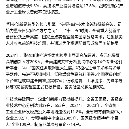
业增加值增长9.6%，高技术产业投资增速达17.8%，战略性新兴产
业对工业增长贡献率日渐提高。
“科技创新是转型的核心引擎。”关键核心技术攻关取得新突破，初
始力量来自实验室“方寸之间”——“十四五”时期，全省重大创新平
台建设跃上新高度，国家重点实验室聚焦国家战略需求，汇聚顶尖
人才攻克前沿科技难题，并通过优化资源配置形成协同创新格局。
2024年，我省加速推进怀柔实验室山西研究院建设，多元化集聚
高端创新人才208人，全面建成共性分析测试中心等14个专业化创
新平台，“4+1”国家任务取得重大进展。积极推进量子光学与光量
子器件、先进不锈钢材料、低阶煤绿色高效利用等6个国家级创新
平台重组或申建全国重点实验室；低碳建筑、土壤健康、先进半导
体等3家省实验室正式获批建设，省实验室总数达到8家。
与技术突破同步，企业创新能力获得新提升。全省国家级、省级企
业技术中心分别达到39户、553户。2021年—2023年，全省规上
工业企业研发经费投入年均增速达到11.8%。全省培育创新型中小
企业2592户，专精特新中小企业2389户，国家级专精特新“小巨
人”企业109户、制造业单项冠军企业14户。