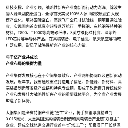
科技支撑、企业引领，战略性新兴产业向新而行动力澎湃。锦波生
物人源III型胶原蛋白，全球首次实现100%人源III型胶原蛋白大规
模产业化，填补国际空白。高速飞车全尺寸试验线一期项目通过验
收，实现国内首次低真空超导悬浮航行。手撕钢、车轮钢等特种钢
材料，T800、T1000等高端碳纤维，8英寸碳化硅衬底、深紫外
LED芯片等半导体产品，在高端装备、电子信息、航天航空等领域
广泛应用，彰显了战略性新兴产业的核心力量。
与千亿产业共成长
产业布局的集群力量
产业集群发展核心在于空间集聚效应、产业网络协同以及创新驱动
发展。近年来，我省通过重点打造电子信息、新能源、新材料、高
端装备制造等省级产业链和特色专业镇，形成了改造提升传统优势
产业和发展壮大战略性新兴产业的重要载体平台，为全省产业发展
塑造了新优势。
太钢集团是全省特钢产业链“链主”企业，将手撕钢厚度精进到
0.015毫米；太重集团是高端装备制造和风电装备产业链“双链主”
企业，建成全球轨道交通行业首座“灯塔工厂”；阳泉阀门厂长期深