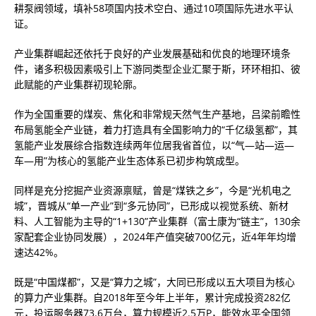
耕泵阀领域，填补58项国内技术空白、通过10项国际先进水平认
证。
产业集群崛起还依托于良好的产业发展基础和优良的地理环境条
件，诸多积极因素吸引上下游同类型企业汇聚于斯，环环相扣、彼
此赋能的产业集群初现轮廓。
作为全国重要的煤炭、焦化和非常规天然气生产基地，吕梁前瞻性
布局氢能全产业链，着力打造具有全国影响力的“千亿级氢都”，其
氢能产业发展综合指数连续两年位居我省首位，以“气—站—运—
车—用”为核心的氢能产业生态体系已初步构筑成型。
同样是充分挖掘产业资源禀赋，曾是“煤铁之乡”，今是“光机电之
城”，晋城从“单一产业”到“多元协同”，已形成以视觉系统、新材
料、人工智能为主导的“1+130”产业集群（富士康为“链主”，130余
家配套企业协同发展），2024年产值突破700亿元，近4年年均增
速达42%。
既是“中国煤都”，又是“算力之城”，大同已形成以五大项目为核心
的算力产业集群。自2018年至今年上半年，累计完成投资282亿
元，投运服务器73.6万台，算力规模近2.5万P，能效水平全国领