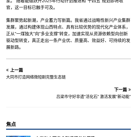
家。”随着能级跃升2025年行动计划推进和“十四五”规划即将收
官，这一目标已触手可及。
集群聚势起新潮，产业蓄力写新篇。我省通过战略性新兴产业集群
发展，通过构建体现山西特点、具有比较优势的现代化产业体系，
正从“一煤独大”向“多业支撑”转变，加速实现从资源依赖型向创新
驱动型转变，真正走出一条产业优、质量高、效益好、可持续的发
展新路。
上一篇
大同市打造网络微短剧完整生态链
下一篇
吕梁市守好非遗“活化石” 激活发展“新动能”
焦点