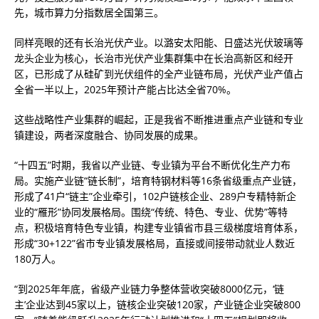
先，城市算力分指数居全国第三。
同样亮眼的还有长治光伏产业。以潞安太阳能、日盛达光伏玻璃等
龙头企业为核心，长治市光伏产业集群集中在长治高新区和经开
区，已形成了从硅矿到光伏组件的全产业链布局，光伏产业产值占
全省一半以上，2025年预计产能占比达全省70%。
这些战略性产业集群的崛起，正是我省不断推进重点产业链和专业
镇建设，两者深度融合、协同发展的成果。
“十四五”时期，我省以产业链、专业镇为平台不断优化生产力布
局。实施产业链“链长制”，培育特钢材料等16条省级重点产业链，
形成了41户“链主”企业牵引，102户链核企业、289户专精特新企
业的“雁形”协同发展格局。围绕“传统、特色、专业、优势”等特
点，积极培育特色专业镇，构建专业镇省市县三级梯度培育体系，
形成“30+122”省市专业镇发展格局，直接或间接带动就业人数近
180万人。
“到2025年年底，省级产业链力争整体营收突破8000亿元，‘链
主’企业达到45家以上，链核企业突破120家，产业链企业突破800