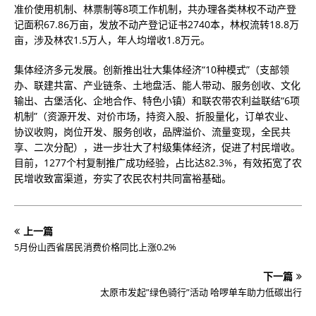
准价使用机制、林票制等8项工作机制，共办理各类林权不动产登
记面积67.86万亩，发放不动产登记证书2740本，林权流转18.8万
亩，涉及林农1.5万人，年人均增收1.8万元。
集体经济多元发展。创新推出壮大集体经济“10种模式”（支部领
办、联建共富、产业链条、土地盘活、能人带动、服务创收、文化
输出、古堡活化、企地合作、特色小镇）和联农带农利益联结“6项
机制”（资源开发、对价市场，持资入股、折股量化，订单农业、
协议收购，岗位开发、服务创收，品牌溢价、流量变现，全民共
享、二次分配），进一步壮大了村级集体经济，促进了村民增收。
目前，1277个村复制推广成功经验，占比达82.3%，有效拓宽了农
民增收致富渠道，夯实了农民农村共同富裕基础。
上一篇
5月份山西省居民消费价格同比上涨0.2%
下一篇
太原市发起”绿色骑行”活动 哈啰单车助力低碳出行