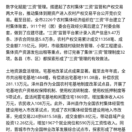
数字化赋能“三资”管理。搭建起了农村集体“三资”监管和产权交易
两大平台，推动集体到期资产进入农村产权交易平台公开竞价交
易。截至目前，全市2226个农村集体经济组织在“三资”平台建立了
村集体账套，911个村（居）委会在政经分离后建立了村委会账
套，做到了应建尽建。“三资”监管平台累计录入资产信息9.47万
条、涉农合同信息5.8万条，农村产权交易累计成交11358笔、成
交金额7.15亿元。同时，市级围绕村级财务管理、小型工程建设、
集体资产资源发包出租等重点，修订完善了集体“三资”管理制度32
项，各县（市、区）都探索形成了“三资”管理的有效做法。
土地资源盘活增效。宅基地改革试点成果显著。截至去年年底，全
市共出租宅基地1484幢，有偿退出宅基地191.08亩，补偿农民
281.13万元。泽州县作为全国农村宅基地制度改革试点县，开展了
宅基地农户资格权保障机制、使用权流转制度、使用权抵押制度等
9项试点，盘活闲置宅基地和闲置住宅1869宗，增加集体收入426
万元，农民收入108万元。此外，泽州县作为全国农村集体经营性
建设用地入市改革试点，完成了农村集体经营性建设用地入市改
革，完成交易224宗6815.58亩，成交金额9.8亿元，带动县域产业
投资12.26亿元，增加1967个就业岗位和590万元工资性收入。同
时，晋城市作为全国林业改革发展综合试点市，探索形成了林地基