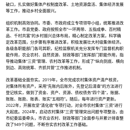
破口，扎实做好集体产权制度改革、土地资源盘活、集体经济发展
等工作，推动乡村全面振兴。
组织机制高效协同。市委、市政府成立专项领导小组，统筹推进改
革工作。市县党委、政府按照全市“一环两带、五指成拳、百村精
品、千村共富”的乡村振兴总体布局，精心制定改革方案，科学确
定改革范围，分步骤有序推进改革，积极发展壮大村级集体经济。
各级各职能部门各司其职，纪检监察机关充分发挥专门监督机构职
能作用，农业农村、自然资源、财政等部门发挥部门职能作用，指
导推动集体“三资”管理、农村改革等工作，形成了“纵向到底、横向
到边、高效统筹、齐抓共管”工作推进机制。
改革基础全面夯实。2019年，全市完成农村集体资产清产核资，
对集体所有资产，采用“先账内后账外，先登记后清查”的方法进行
登记核实，做到了资金、资产、资源、债权债务“四个清”，账据、
账账、账款、账表、账实“五相符”。随后，每年进行资产更新。
2022年，开展攻坚“清化收”专项行动，对全市农村集体“三资”进行
大起底。2024年，启动农村集体“三资”管理突出问题专项整治，由
市纪委监委牵头，市农业农村、财政等部门全面参与并累计排查整
改了949个问题，不断夯实农村改革工作基础。