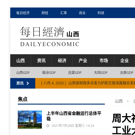
每日经济
财经
汇率
商业
科技
山西
资讯
经济
产业
市场
企业
山西GDP
临汾GDP
吕梁GDP
大同GDP
太原GDP
[ 八月 4, 2026 ]
农业机器人助力山西省旱作农业高质量发
资讯
[ 八月 5, 2026 ]
努力推动山西省经济持续向新向优向好发
焦点
山西
[ 八月 4, 2026 ]
山西省财政多点发力护航文旅深度融合发
上半年山西省金融运行总体平
周大
稳
2021年7月28日 星期三 14:24
工业