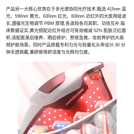
产品另一大核心优势在于多光谱协同光疗技术,甄选 415nm 蓝
光、590nm 黄光、630nm 红光、830nm 近红外四大医用级波
长,遵循光生物调节 PBM 原理,各波段各司其职、功效互补,临
床数据证实,黄光搭配近红外组合可有效缩减 52% 肌肤泛红面
积,适配医美后维养、晒后修护、熬夜急救、妆前养护四大高
频护肤场景。同时产品搭载专利匀光与轻量化头带设计,30 分
钟无感佩戴,兼顾使用舒适度与光照均匀度。