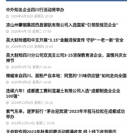
中外知名企业四川行活动将举办
2026年6月19日 星期五 20:28
凉山州攀钢集团西昌钢钒有限公司入选国家“引领型规范企业”
2026年4月7日 星期二 17:59
英大财险德阳中支开展“3.15”金融消保宣传 守护“一老一新”安全
2026年3月12日 星期四 15:54
英大财险四川分公司双流支公司3·15消保教育进企业，温情共庆女
神节
2026年3月7日 星期六 16:24
辣椒来自四川、面粉产自本地：阿宽的“川味供应链”如何走向全国
2025年9月6日 星期六 14:58
连续六年！成都建工赛利混凝土有限公司入选“成都制造业企业
100强”
2024年11月6日 星期三 15:14
紫气东来，逐梦前行 “茅台迎宾酒”2023年半程马拉松在成都成功
举办
2023年11月14日 星期二 19:36
天府软件园2023年秋季招聘活动圆满收官 线上线下收到简历