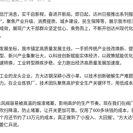
信厅消息，实干启新程，奋进开新局。即日起，达州日报推出系列报
行”，聚焦产业升级、消费提质、城乡建设、民生保障等，展示我市经
成效，展现广大干部群众坚定信心、乘势而上，不断开创达州现代
。
发展坐标，我市锚定高质量发展主线，一手抓传统产业技改焕新、
型、新兴产业集聚壮大，以科技创新赋能实体经济，以政策赋能优
速转换，工业转型蹄疾步稳，全力跑出经济高质量发展加速度。
工业的龙头企业，方大达钢深耕小改小革，以技术创新破解生产难
力。在企业炼铁厂，技术团队聚焦高炉安全生产关键环节，用低成
休风阀容易被高温的熔渣堵塞，影响高炉的生产节奏。现在我们在阀
吹扫降温，防止堵塞，让开关更加可靠。仅用了600多块钱的成本，
个月还节约了13万元的成本，真正做到了‘小投入、大回报’。”方大
姜仁兵说。