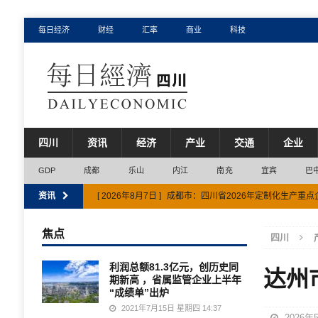
每日经济
财经
汇率
商业
科技
四川
资讯
经济
产业
交通
企业
GDP
成都
乐山
内江
南充
宜宾
巴
资讯
[ 2026年8月7日 ]
成都市：四川省2026年定制化生产重点
[ 2026年8月7日 ]
四川省征集新兴产业未来产业应用场景项
焦点
四川
[ 2026年8月6日 ]
雅安市经济半年报出炉 工业跑出“加速度
利润总额81.3亿元，创历史同
达州
[ 2026年8月7日 ]
以产业强通道，宜宾市这样建四川南向
期新高 ，省属监管企业上半年
“成绩单”出炉
[ 2026年8月7日 ]
广元市坚持把发展经济的着力点放在实
2021年7月15日 星期四 14:37
2026年