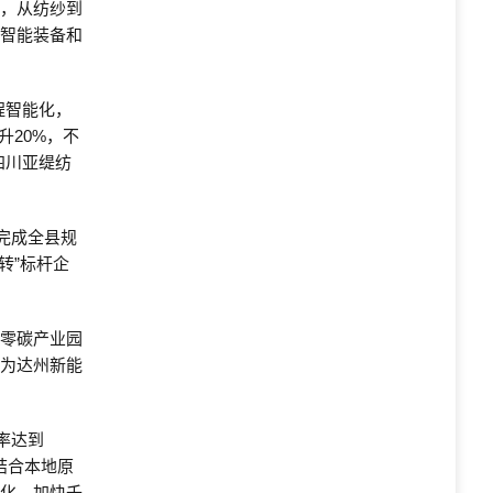
业，从纺纱到
进智能装备和
程智能化，
升20%，不
四川亚缇纺
完成全县规
转”标杆企
电零碳产业园
，为达州新能
率达到
结合本地原
转化，加快千