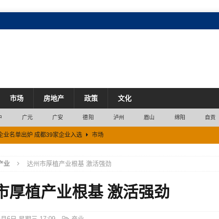
市场
房地产
政策
文化
中
广元
广安
德阳
泸州
眉山
绵阳
自贡
企业名单出炉 成都39家企业入选
市场
目 单个项目最高支持500万元
市场
产业
达州市厚植产业根基 激活强劲
”
经济
市厚植产业根基 激活强劲
开放枢纽门户
市场
体经济上加快构建具有广元特色的现代化工业体系
产业
5月6日 星期三 17:09
产业