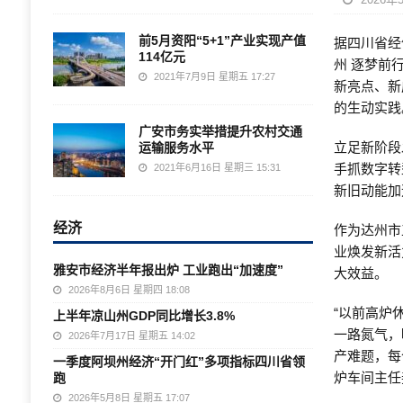
前5月资阳“5+1”产业实现产值
据四川省经
114亿元
州 逐梦前
2021年7月9日 星期五 17:27
新亮点、新
的生动实践
广安市务实举措提升农村交通
立足新阶段
运输服务水平
手抓数字转
2021年6月16日 星期三 15:31
新旧动能加
经济
作为达州市
业焕发新活
雅安市经济半年报出炉 工业跑出“加速度”
大效益。
2026年8月6日 星期四 18:08
“以前高炉
上半年凉山州GDP同比增长3.8%
一路氮气，
2026年7月17日 星期五 14:02
产难题，每
一季度阿坝州经济“开门红”多项指标四川省领
炉车间主任
跑
2026年5月8日 星期五 17:07