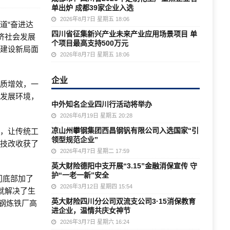
单出炉 成都39家企业入选
2026年8月7日 星期五 18:06
道“奋进达
四川省征集新兴产业未来产业应用场景项目 单
济社会发展
个项目最高支持500万元
化建设新局面
2026年8月7日 星期五 18:06
企业
提质增效，一
化发展环境，
中外知名企业四川行活动将举办
2026年6月19日 星期五 20:28
凉山州攀钢集团西昌钢钒有限公司入选国家“引
题，让传统工
领型规范企业”
本技改收获了
2026年4月7日 星期二 17:59
英大财险德阳中支开展“3.15”金融消保宣传 守
护“一老一新”安全
门底部加了
2026年3月12日 星期四 15:54
就解决了生
英大财险四川分公司双流支公司3·15消保教育
达钢炼铁厂高
进企业，温情共庆女神节
2026年3月7日 星期六 16:24