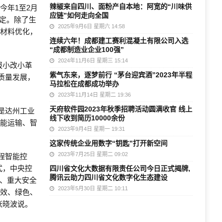
辣椒来自四川、面粉产自本地：阿宽的“川味供
今年1至2月
应链”如何走向全国
稳定。除了生
2025年9月6日 星期六 14:58
与材料优化，
连续六年！成都建工赛利混凝土有限公司入选
“成都制造业企业100强”
2024年11月6日 星期三 15:14
报小改小革
紫气东来，逐梦前行 “茅台迎宾酒”2023年半程
高质量发展，
马拉松在成都成功举办
2023年11月14日 星期二 19:36
天府软件园2023年秋季招聘活动圆满收官 线上
是达州工业
线下收到简历10000余份
智能运输、智
2023年9月4日 星期一 19:31
这家传统企业用数字“钥匙”打开新空间
2023年7月25日 星期二 09:02
程智能控
式，中央控
四川省文化大数据有限责任公司今日正式揭牌,
腾讯云助力四川省文化数字化生态建设
%、重大安全
2023年5月30日 星期二 10:11
高效、绿色、
张晓波说。