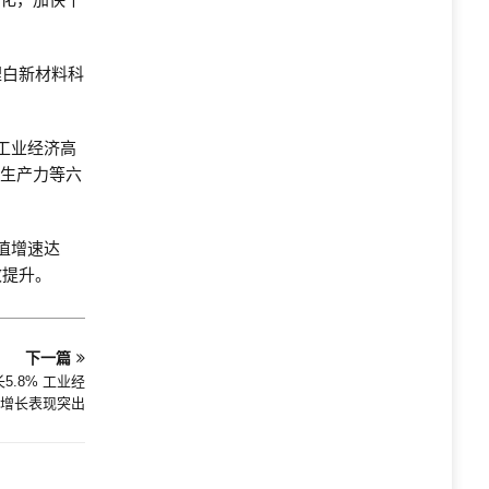
锂白新材料科
工业经济高
质生产力等六
值增速达
效提升。
下一篇
5.8% 工业经
增长表现突出