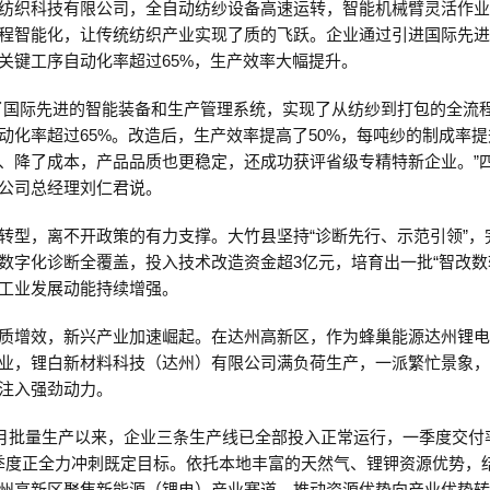
纺织科技有限公司，全自动纺纱设备高速运转，智能机械臂灵活作
程智能化，让传统纺织产业实现了质的飞跃。企业通过引进国际先
关键工序自动化率超过65%，生产效率大幅提升。
了国际先进的智能装备和生产管理系统，实现了从纺纱到打包的全流
动化率超过65%。改造后，生产效率提高了50%，每吨纱的制成率提
、降了成本，产品品质也更稳定，还成功获评省级专精特新企业。”
公司总经理刘仁君说。
转型，离不开政策的有力支撑。大竹县坚持“诊断先行、示范引领”，
数字化诊断全覆盖，投入技术改造资金超3亿元，培育出一批“智改数
工业发展动能持续增强。
质增效，新兴产业加速崛起。在达州高新区，作为蜂巢能源达州锂
业，锂白新材料科技（达州）有限公司满负荷生产，一派繁忙景象
注入强劲动力。
年6月批量生产以来，企业三条生产线已全部投入正常运行，一季度交付
二季度正全力冲刺既定目标。依托本地丰富的天然气、锂钾资源优势，
州高新区聚焦新能源（锂电）产业赛道，推动资源优势向产业优势