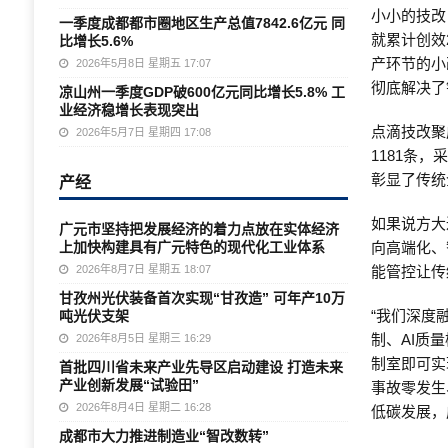
小小的技改
一季度成都都市圈地区生产总值7842.6亿元 同
就累计创效
比增长5.6%
产环节的小
2026年5月8日 星期五 17:07
彻底解决了
凉山州一季度GDP破600亿元同比增长5.8% 工
业经济稳增长表现突出
点滴技改聚
2026年5月7日 星期四 17:08
1181条
产经
彰显了传统
如果说方大
广元市坚持把发展经济的着力点放在实体经济
上加快构建具有广元特色的现代化工业体系
向高端化、
2026年8月7日 星期五 18:07
能管控让传
甘孜州光伏装备首次实现“甘孜造” 可年产10万
“我们深度
吨光伏支架
制、AI质
2026年8月5日 星期三 16:29
制室即可实
首批四川省未来产业先导区启动建设 打造未来
产业创新发展“试验田”
事故零发生
2026年8月4日 星期二 16:28
低碳发展，
成都市大力推进制造业“智改数转”