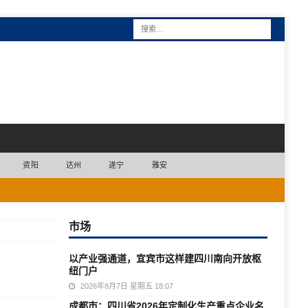
资阳
达州
遂宁
雅安
市场
以产业强通道，宜宾市这样建四川南向开放枢
纽门户
2026年8月7日 星期五 18:07
成都市：四川省2026年定制化生产重点企业名