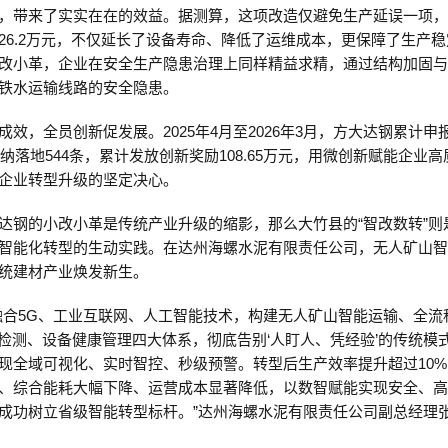
，带来了实实在在的效益。据测算，这项改造仅避免生产延误一项，
26.2万元，不仅延长了设备寿命、降低了运维成本，更保障了生产
改小革，企业在安全生产隐患治理上同样精益求精，通过结构加固
铁水运输线路的安全隐患。
成效，全员创新促发展。2025年4月至2026年3月，方大达钢累计申
，采纳落地544条，累计发放创新奖励108.65万元，用微创新赋能企业
企业转型升级的坚定决心。
达钢的小改小革是传统产业升级的缩影，那么大竹县的“智改数转”则
智能化转型的生动实践。在达州海螺水泥有限责任公司，无人矿山
统建材产业焕发新生。
融合5G、工业互联网、人工智能技术，构建无人矿山智能运输、全流
量检测、设备健康管理四大体系，彻底告别‘人盯人、凭经验’的传统模
现全域可视化、实时智控、秒级预警。转型后生产效率提升超过10
、综合能耗大幅下降、运营成本显著降低，以数智赋能实现安全、
成功树立省级智能转型标杆。”达州海螺水泥有限责任公司副总经理