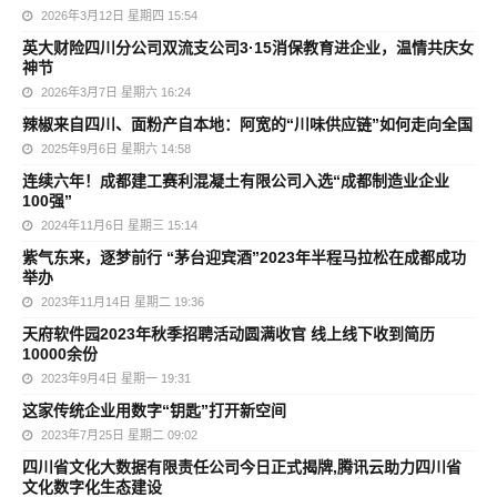
2026年3月12日 星期四 15:54
英大财险四川分公司双流支公司3·15消保教育进企业，温情共庆女
神节
2026年3月7日 星期六 16:24
辣椒来自四川、面粉产自本地：阿宽的“川味供应链”如何走向全国
2025年9月6日 星期六 14:58
连续六年！成都建工赛利混凝土有限公司入选“成都制造业企业
100强”
2024年11月6日 星期三 15:14
紫气东来，逐梦前行 “茅台迎宾酒”2023年半程马拉松在成都成功
举办
2023年11月14日 星期二 19:36
天府软件园2023年秋季招聘活动圆满收官 线上线下收到简历
10000余份
2023年9月4日 星期一 19:31
这家传统企业用数字“钥匙”打开新空间
2023年7月25日 星期二 09:02
四川省文化大数据有限责任公司今日正式揭牌,腾讯云助力四川省
文化数字化生态建设