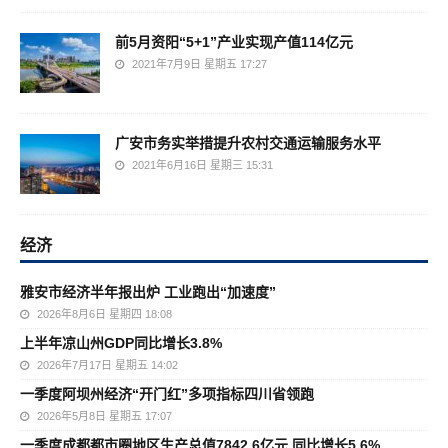
前5月资阳“5+1”产业实现产值114亿元
2021年7月9日 星期五 17:27
广安市务实举措提升农村交通运输服务水平
2021年6月16日 星期三 15:31
经济
雅安市经济半年报出炉 工业跑出“加速度”
2026年8月6日 星期四 18:08
上半年凉山州GDP同比增长3.8%
2026年7月17日 星期五 14:02
一季度阿坝州经济“开门红”多项指标四川省领跑
2026年5月8日 星期五 17:07
一季度成都都市圈地区生产总值7842.6亿元 同比增长5.6%