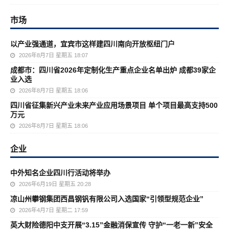
市场
以产业强通道，宜宾市这样建四川南向开放枢纽门户
2026年8月7日 星期五 18:07
成都市：四川省2026年定制化生产重点企业名单出炉 成都39家企
业入选
2026年8月7日 星期五 18:06
四川省征集新兴产业未来产业应用场景项目 单个项目最高支持500
万元
2026年8月7日 星期五 18:06
企业
中外知名企业四川行活动将举办
2026年6月19日 星期五 20:28
凉山州攀钢集团西昌钢钒有限公司入选国家“引领型规范企业”
2026年4月7日 星期二 17:59
英大财险德阳中支开展“3.15”金融消保宣传 守护“一老一新”安全