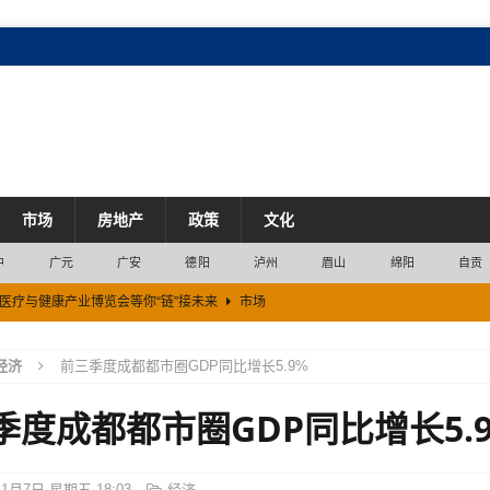
市场
房地产
政策
文化
中
广元
广安
德阳
泸州
眉山
绵阳
自贡
州医疗与健康产业博览会等你“链”接未来
市场
城启幕
市场
经济
前三季度成都都市圈GDP同比增长5.9%
”
经济
季度成都都市圈GDP同比增长5.
智能气象预警平台建设
市场
慈善新路 ——山区县域慈善事业高质量发展的珙县探索
市场
11月7日 星期五 18:03
经济