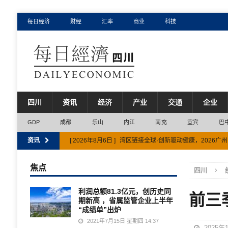
每日经济
财经
汇率
商业
科技
四川
资讯
经济
产业
交通
企业
GDP
成都
乐山
内江
南充
宜宾
巴
资讯
[ 2026年8月6日 ]
湾区链接全球·创新驱动健康，2026广
[ 2026年8月5日 ]
潮宏基西南首家非遗工艺馆于成都万象
焦点
四川
[ 2026年8月6日 ]
雅安市经济半年报出炉 工业跑出“加速度
利润总额81.3亿元，创历史同
前三
[ 2026年8月6日 ]
墨迹天气携手西藏航空 启动高高原航空
期新高 ，省属监管企业上半年
“成绩单”出炉
[ 2026年8月6日 ]
以“机制破局＋闭环运营”蹚出共同富裕
2021年7月15日 星期四 14:37
2025年