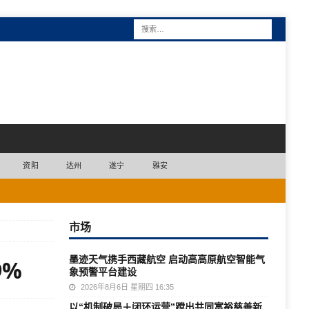
资阳
达州
遂宁
雅安
市场
墨迹天气携手西藏航空 启动高高原航空智能气
9%
象预警平台建设
2026年8月6日 星期四 16:35
以“机制破局＋闭环运营”蹚出共同富裕慈善新