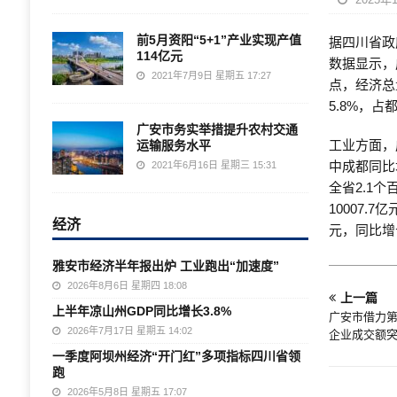
前5月资阳“5+1”产业实现产值
据四川省政
114亿元
数据显示，成
2021年7月9日 星期五 17:27
点，经济总
5.8%，占
广安市务实举措提升农村交通
工业方面，
运输服务水平
中成都同比
2021年6月16日 星期三 15:31
全省2.1
10007.
经济
元，同比增长
雅安市经济半年报出炉 工业跑出“加速度”
2026年8月6日 星期四 18:08
上一篇
上半年凉山州GDP同比增长3.8%
广安市借力第
2026年7月17日 星期五 14:02
企业成交额突
一季度阿坝州经济“开门红”多项指标四川省领
跑
2026年5月8日 星期五 17:07