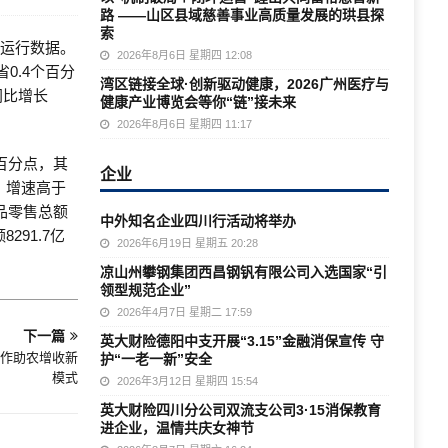
路 ——山区县域慈善事业高质量发展的珙县探
索
济运行数据。
2026年8月6日 星期四 12:08
0.4个百分
湾区链接全球·创新驱动健康，2026广州医疗与
同比增长
健康产业博览会等你“链”接未来
2026年8月6日 星期四 11:17
百分点，其
企业
，增速高于
品零售总额
中外知名企业四川行活动将举办
291.7亿
2026年6月19日 星期五 20:28
凉山州攀钢集团西昌钢钒有限公司入选国家“引
领型规范企业”
2026年4月7日 星期二 17:59
下一篇
英大财险德阳中支开展“3.15”金融消保宣传 守
协作助农增收新
护“一老一新”安全
模式
2026年3月12日 星期四 15:54
英大财险四川分公司双流支公司3·15消保教育
进企业，温情共庆女神节