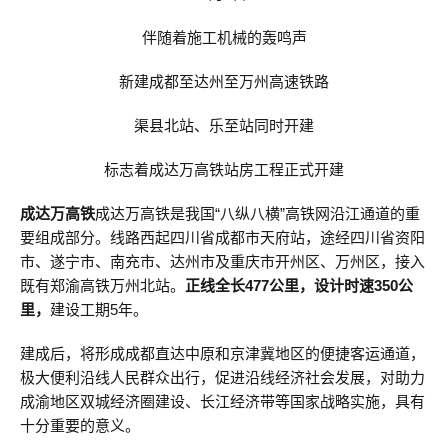
伴随着施工机械的轰鸣声
新建成都至达州至万州高速铁路
渠县北站、乐至站同时开建
标志着成达万高铁站房工程正式开建
成达万高铁
成达万高铁是我国“八纵八横”高铁网沿江通道的重
要组成部分。线路西起四川省成都市天府站，途经四川省资阳
市、遂宁市、南充市、达州市及重庆市开州区、万州区，接入
既有郑渝高铁万州北站。
正线全长477公里，设计时速350公
里，
建设工期5年。
建成后，将形成成都直达中原和京津冀地区的便捷客运通道，
极大便利沿线人民群众出行，促进沿线经济社会发展，对助力
成渝地区双城经济圈建设、长江经济带等国家战略实施，具有
十分重要的意义。