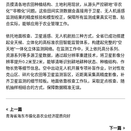
员摸清各地农田种植结构、土地利用现状，从源头严控耕地“非农
化”“非粮化”问题。这些田间实测数据会直接用于卫星、无人机遥感
监测结果的精度核验和模型校正，保障所有监测成果真实可靠、贴
合实际，能够应用于农业管理工作。
依托地面核查、卫星遥感、无人机航拍三种方式，全省已成功搭建
起全天候、立体化的高标准农田智能监管体系，构建起完整的“空
天地”一体化立体监测网络。在监测工作中，天上依托高分系列、
资源系列等多源卫星数据，通过超分辨率重建技术，将卫星影像分
辨率提升0.2米至2米，能够清晰识别耕地耕种状态、种植结构、作
物长势等细节信息。空中出动无人机开展专项补盲作业，针对性攻
克山区、碎片化农田等卫星监测盲区，近距离采集高精度影像，补
齐卫星监测的细节短板。地面依靠核查工作队，采取定点核查、随
机抽样相结合的方式，保障数据精准无误。
上一篇
青海省海东市循化县农业经济提质向好
下一篇