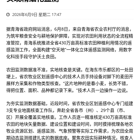
2026年6月9日 星期二 17:47
据青海省政府网站消息，6月8日，来自青海省农业农村厅的消息，
为筑牢粮食安全与耕地保护屏障，实现对农田利用状态的全流程精
准管控，青海系统推进全省430万亩高标准农田种植利用情况的遥
感监测工作，全面构建“空天地”一体化立体遥感监测网络，用数字
化科技手段守护沃土良田。
农田监测数据准不准，实地核查是关键。在海东市乐都区的一处田
埂上，省农牧业区划遥感中心的技术人员手持设备对脚下的麦田开
展样方采集和作物类型核查。“这片地种的是春小麦，长势不错，
得把位置、面积、品种都记录下来。”技术人员一边操作一边说。
为夯实监测数据基础，近段时间，省农牧业区划遥感中心专门组建
3支专业地面核查工作队，奔赴全省各市（州）、29个县（市、
区）开展全覆盖实地核查。工作人员逐一精准核定430万亩高标准
农田的地块矢量数据、建设位置和建设时间，同时摸排梳理各地农
牧业资源区划、遥感监测、气象预警等实际工作需求，为农田全周
期动态监测搭建扎实的数据底座。聚焦农田实际耕种情况，核查人