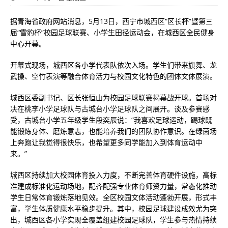
据青海省政府网站消息，5月13日，西宁市城西区“区长杯”暨第三
届“雪豹杯”校园足球联赛、小学生田径运动会，在城西区全民健身
中心开幕。
开幕式现场，城西区各小学代表队依次入场。学生们带来旗舞、龙
武操、空竹表演等融合体育活力与校园文化特色的团体文体展演。
城西区委副书记、区长张恒山为校园足球联赛揭幕战开球。首场对
决在桃李小学足球队与古城台小学足球队之间展开。谈及参赛感
受，古城台小学五年级学生段奕辰说：“我喜欢足球运动，踢球既
能锻炼身体、磨炼意志，也能培养我们的团队协作意识。在绿茵场
上奔跑让我觉得很快乐，也希望更多同学能加入到体育运动中
来。”
城西区持续加大校园体育投入力度，不断完善体育硬件设施，高标
准建成标准化运动场地，配齐配强专业体育师资力量，常态化推动
学生日常体育锻炼落地见效。全区校园文体活动蓬勃开展，形式丰
富，学生体质健康水平稳步提升。其中，校园足球建设成效尤为突
出，城西区各小学实现全覆盖组建校园足球队，学生参与热情持续