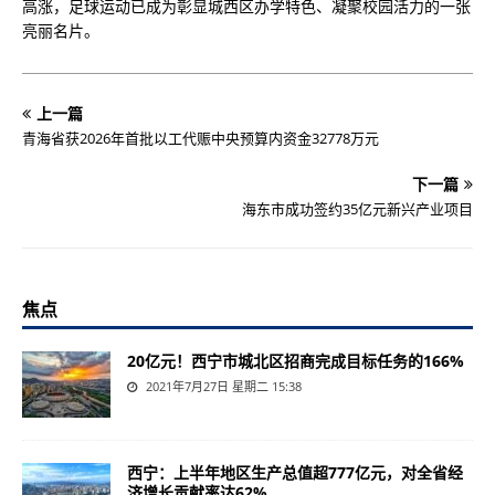
高涨，足球运动已成为彰显城西区办学特色、凝聚校园活力的一张
亮丽名片。
上一篇
青海省获2026年首批以工代赈中央预算内资金32778万元
下一篇
海东市成功签约35亿元新兴产业项目
焦点
20亿元！西宁市城北区招商完成目标任务的166%
2021年7月27日 星期二 15:38
西宁：上半年地区生产总值超777亿元，对全省经
济增长贡献率达62%