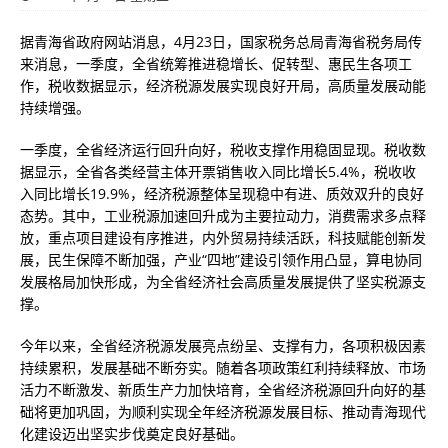
据青海省政府网站消息，4月23日，国家税务总局青海省税务局传
来消息，一季度，全省统筹推进稳增长、促转型、惠民生各项工
作，税收数据显示，经济税源发展实现良好开局，高质量发展动能
持续增强。
一季度，全省经济运行回升向好，税收支撑作用稳固显现。税收数
据显示，全省各类经营主体开票销售收入同比增长5.4%，税收收
入同比增长19.9%，经济税源整体呈现稳中有进、质效双升的良好
态势。其中，工业税源加速回升成为主要拉动力，消费需求多点释
放，重点项目建设有序推进，内外贸易持续活跃，科技赋能创新发
展，民生保障不断加强，产业“四地”建设引领作用凸显，算电协同
发展格局加快形成，为全省经济社会高质量发展提供了坚实税源支
撑。
今年以来，全省经济税源发展亮点纷呈、支撑有力，各项积极因素
持续累积，发展基础不断夯实。随着各项政策红利持续释放、市场
活力不断激发、新质生产力加快培育，全省经济税源回升向好的基
础将更加巩固，为顺利实现全年经济税源发展目标、推动青海现代
化建设迈出坚实步伐奠定良好基础。