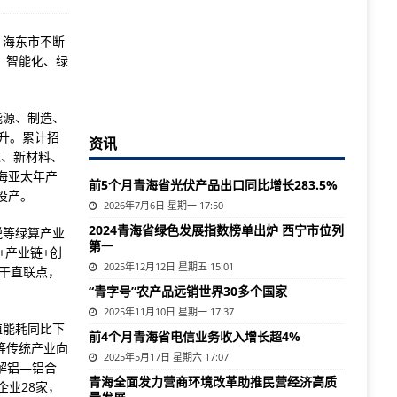
，海东市不断
、智能化、绿
能源、制造、
升。累计招
资讯
源、新材料、
海亚太年产
前5个月青海省光伏产品出口同比增长283.5%
投产。
2026年7月6日 星期一 17:50
2024青海省绿色发展指数榜单出炉 西宁市位列
锐等绿算产业
第一
+产业链+创
2025年12月12日 星期五 15:01
干直联点，
“青字号”农产品远销世界30多个国家
2025年11月10日 星期一 17:37
值能耗同比下
前4个月青海省电信业务收入增长超4%
铝等传统产业向
2025年5月17日 星期六 17:07
解铝—铝合
​青海全面发力营商环境改革助推民营经济高质
企业28家，