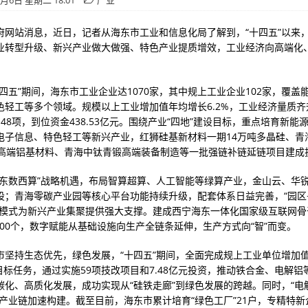
1月6日 星期二 18:01
产业
府网站消息，近日，记者从海东市工业和信息化局了解到，“十四五”以来
业转型升级、新兴产业做大做强、特色产业提质增效，工业经济向高端化
四五”期间，海东市工业企业达1070家，其中规上工业企业102家，覆盖
色轻工等多个领域。规模以上工业增加值年均增长6.2%，工业经济量质齐
48项，到位资金438.53亿元。围绕产业“四地”建设目标，重点培育新能
电子信息、特色轻工等新兴产业，红狮硅基新材料一期14万吨多晶硅、青
电高端铝基材料、青海中钛青锻高端装备制造等一批强链补链延链项目建成
“东数西算”战略机遇，布局智算超算、人工智能等绿算产业，金山云、华
设；青海零碳产业园等核心平台功能持续升级，配套体系日益完善，“园区
合模式为新兴产业集聚提供强大支撑。建成西宁海东一体化国家级互联网骨
500个，数字赋能从基础设施向生产全链条延伸，生产方式向“智”而变。
市坚持生态优先，绿色发展，“十四五”期间，全面完成规上工业单位增加
的目标任务，通过实施59项技改项目和7.48亿元投资，推动铁合金、电解
碳化、高质化发展，成功实现从“硅铁走廊”到绿色发展的跨越。同时，“电
”产业链加速构建。截至目前，海东市累计培育“绿色工厂”21户，专精特新