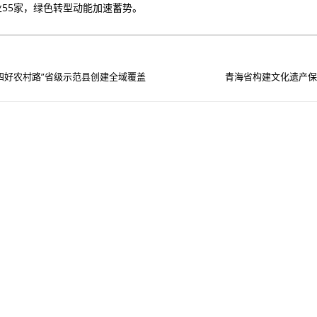
业55家，绿色转型动能加速蓄势。
四好农村路”省级示范县创建全域覆盖
青海省构建文化遗产保