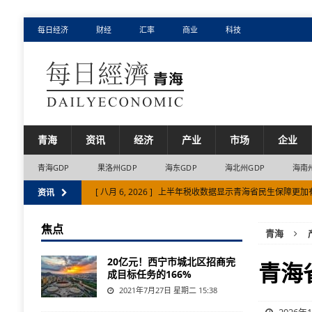
每日经济
财经
汇率
商业
科技
青海
资讯
经济
产业
市场
企业
青海GDP
果洛州GDP
海东GDP
海北州GDP
海南
[ 八月 6, 2026 ]
上半年税收数据显示青海省民生保障更加
资讯
[ 八月 5, 2026 ]
上半年青海省金融总量平稳增长
市场
焦点
青海
[ 八月 4, 2026 ]
上半年青海省海东市文旅“出圈”“出彩”
20亿元！西宁市城北区招商完
[ 八月 2, 2026 ]
青海省商务厅多措并举推动外贸降幅持续
青海
成目标任务的166%
[ 八月 7, 2026 ]
地区生产总值年均增长5% 青海省海东市“
2021年7月27日 星期二 15:38