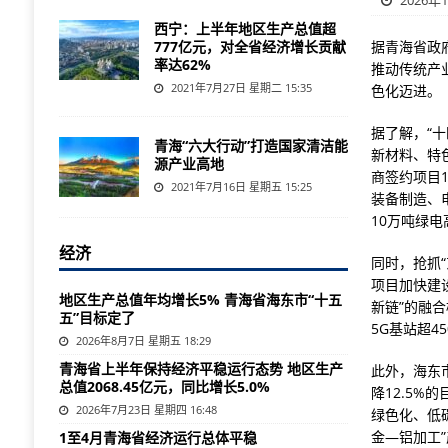
2026年
西宁：上半年地区生产总值超
777亿元，对全省经济增长贡献
据青海省政
率达62%
推动传统产
2021年7月27日 星期二 15:35
色化迈进。
据了解，“十
青海“六大行动”打造国家清洁能
新材料、特
源产业高地
商签约项目1
2021年7月16日 星期五 15:25
装备制造、
10万吨绿
经济
同时，抢抓
项目加快建
地区生产总值年均增长5% 青海省海东市“十五
新链”的融
五”目标定了
5G基站超4
2026年8月7日 星期五 18:29
青海省上半年保持经济平稳运行态势 地区生产
此外，海东
总值2068.45亿元，同比增长5.0%
降12.5%
2026年7月23日 星期四 16:48
绿色化、低
金—铝加工
1至4月青海省经济运行总体平稳