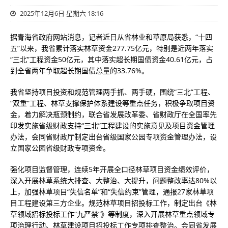
2025年12月6日 星期六 18:16
据青海省政府网站消息，记者近日从省林业和草原局获悉，“十四
五”以来，我省累计落实林草资金277.75亿元，特别是近两年落实
“三北”工程资金50亿元，其中落实超长期国债资金40.61亿元，占
到全省两年争取超长期国债总量的33.76%。
我省坚持项目投资和规范管理两手抓、两手硬，围绕“三北”工程、
“双重”工程、林草支撑保护体系建设等重点任务，积极争取项目资
金，着力解决瓶颈制约，联合省发展改革委、省财政厅在全国率先
印发实施省级财政支持“三北”工程建设的实施意见及项目资金管理
办法，会同省财政厅制定出台省级国家公园专项资金管理办法，设
立国家公园省级财政专项资金。
强化项目监督管理，连续5年开展全口径林草项目资金绩效评价，
深入开展林草系统大排查、大整治、大提升，问题整改率达80%以
上，加强林草项目“失信名单”和“失信约束”管理，通报27家林草项
目工程建设第三方企业。规范林草项目招投标工作，制定出台《林
草领域招标投标工作“九严禁”》等制度，深入开展林草重点领域专
项治理行动、林草建设项目招投标工作专项排查整治。会同省发展