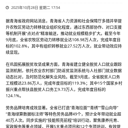
2025年10月28日 星期二 17:54
据青海省政府网站消息，青海省人力资源和社会保障厅多措并举提
升农牧区劳动力转移就业组织化程度，通过东西部协作、对口支援
等机制开展“点对点”精准输送，推动就业规模稳步扩大。截至今年
9月底，全省农牧区劳动力转移就业达108.98万人次，完成年度目
标的102.8%，其中有组织转移就业27.52万人次，就业带动效应持
续显现。
在巩固拓展脱贫攻坚成果方面，青海省建立健全脱贫人口就业跟踪
监测机制，依托农业农村部门防返贫监测系统与人社部门就业数据
动态比对，及时防范化解失业风险。截至9月底，全省脱贫人口务
工规模达23.86万人，完成年度目标的119.3%；其中15个国家乡村
振兴重点帮扶县脱贫人口务工9.73万人，完成年度目标的
124.1%。
劳务品牌培育成效显著。全省已打造“青海拉面”“青绣”“雪山向导”
“青海绿算数据标注师”等特色劳务品牌49个，预计全年带动就业超
40万人次。同步实施的“技能照亮前程”培训行动，聚焦康养托育、
家政服务等重点领域，开展5大重点项目和12个专项培训，有效提