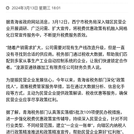
2024年3月13日 星期三 18:01
据青海省政府网站消息，3月12日，西宁市税务局深入辖区民营企
业开展调研、广泛问需、扩大宣传，将税费优惠政策有机融入网格
化日常宣传服务中，不断提升税费服务质效。
“随着产销需求扩大，公司需要对现有生产线改造升级，但是一直
没有寻找到合适的供应商。税务部门通过税收大数据，帮助我们匹
配到多家从事生产工业自动控制系统的企业，让我们快速锁定合作
者。”湟源亚通铁器加工有限责任公司财务负责人说。
为提振民营企业发展信心，今年以来，青海省税务部门深化“政策
找人”，首推税费管家服务举措，旨在通过大数据分析、信息化手
段等方式，主动为民营企业提供政策解读、税收优惠等服务，确保
民营企业应享尽享政策红利。
据了解，青海税务部门认真落实落细5批次109项便民办税措施，
进一步强化税费优惠政策宣传辅导，持续深入民营企业，针对不同
行业类型、不同经营范围，建立“一企业一账单”，向辖区内纳税人
进行政策精准推送和政策精准宣传，帮助民营企业算好“红利账”、