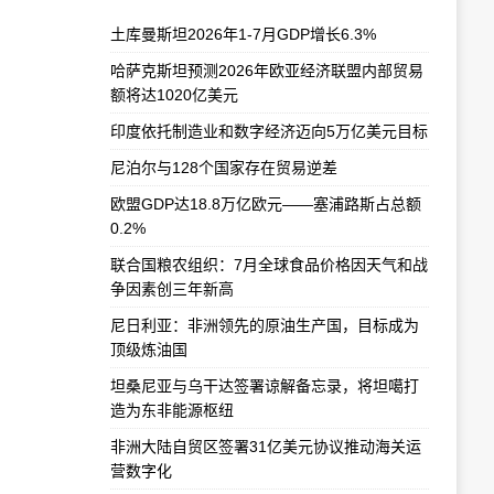
土库曼斯坦2026年1-7月GDP增长6.3%
哈萨克斯坦预测2026年欧亚经济联盟内部贸易
额将达1020亿美元
印度依托制造业和数字经济迈向5万亿美元目标
尼泊尔与128个国家存在贸易逆差
欧盟GDP达18.8万亿欧元——塞浦路斯占总额
0.2%
联合国粮农组织：7月全球食品价格因天气和战
争因素创三年新高
尼日利亚：非洲领先的原油生产国，目标成为
顶级炼油国
坦桑尼亚与乌干达签署谅解备忘录，将坦噶打
造为东非能源枢纽
非洲大陆自贸区签署31亿美元协议推动海关运
营数字化