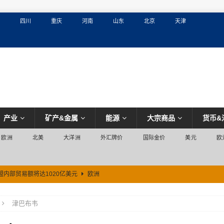
四川
重庆
河南
山东
北京
天津
产业
矿产&金属
能源
大宗商品
货币&
欧洲
北美
大洋洲
外汇牌价
国际金价
美元
欧
盟内部贸易额将达1020亿美元
欧洲
津巴布韦