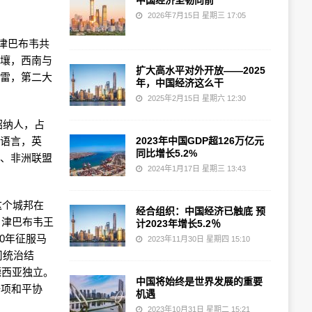
中国经济坚韧向前
2026年7月15日 星期三 17:05
式名称为津巴布韦共
接壤，西南与
扩大高水平对外开放——2025
拉雷，第二大
年，中国经济这么干
2025年2月15日 星期六 12:30
绍纳人，占
方语言，英
2023年中国GDP超126万亿元
同比增长5.2%
体、非洲联盟
2024年1月17日 星期三 13:43
这个城邦在
经合组织：中国经济已触底 预
，津巴布韦王
计2023年增长5.2％
0年征服马
2023年11月30日 星期四 15:10
司统治结
德西亚独立。
中国将始终是世界发展的重要
一项和平协
机遇
2023年10月31日 星期二 15:21