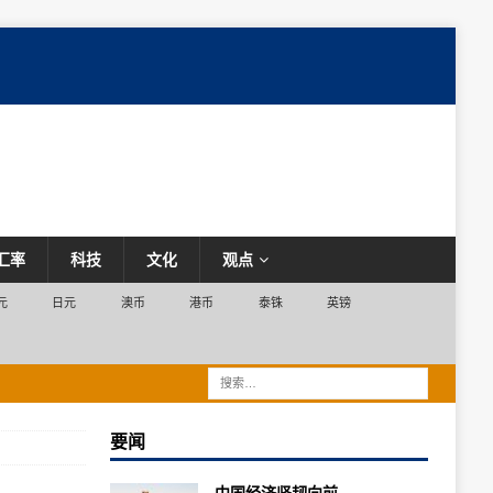
汇率
科技
文化
观点
元
日元
澳币
港币
泰铢
英镑
要闻