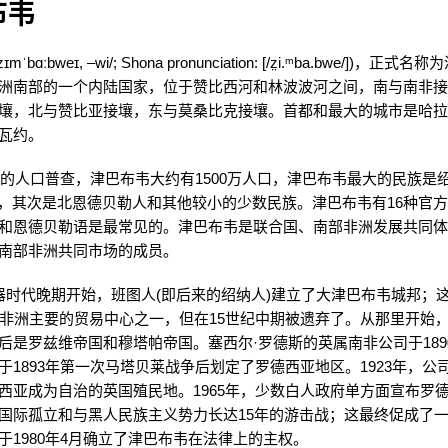
布韦
mˈbɑːbweɪ, –wi/; Shona pronunciation: [/z̤i.ᵐba.bwe/])，正
洲南部的一个内陆国家，位于赞比西河和林波波河之间，南与南非
壤，北与赞比亚接壤，东与莫桑比克接壤。首都和最大的城市是哈
瓦约。
2年的人口普查，津巴布韦大约有1500万人口，津巴布韦最大的民族是
%，其次是北恩德贝勒人和其他较小的少数民族。津巴布韦有16种官
和恩德贝勒语是最常见的。津巴布韦是联合国、南部非洲发展共同
南部非洲共同市场的成员。
器时代晚期开始，班图人(即后来的绍纳人)建立了大津巴布韦城邦；
为非洲主要的贸易中心之一，但在15世纪中期被遗弃了。从那里开始
后是罗兹维帝国和穆塔帕帝国。塞西尔·罗德斯的英属南非公司于189
于1893年第一次马塔贝莱战争后划定了罗德西亚地区。1923年，公
西亚成为自治的英国殖民地。1965年，少数白人政府单方面宣布罗
国际孤立和与黑人民族主义势力长达15年的游击战；这最终促成了
于1980年4月确立了津巴布韦在法律上的主权。