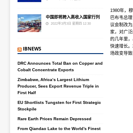
1980年
中国即将跨入高收入国家行列
巴布韦总理
2022年3月3日 星期四 12:30
议会制改为
家，对广泛
的几年里，
快速增长。
IBNEWS
场政变导致
DRC Announces Total Ban on Copper and
Cobalt Concentrate Exports
Zimbabwe, Africa‘s Largest Lithium
Producer, Sees Export Revenue Triple in
First Half
EU Shortlists Tungsten for First Strategic
Stockpile
Rare Earth Prices Remain Depressed
From Qiandao Lake to the World’s Finest