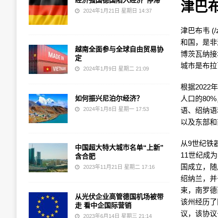
经济强国德国陷入经济“停滞”
津巴
2024年1月21日 星期日 14:37
津巴布韦 (/zɪ
和国，是非
越南全面参与全球自由贸易协
博茨瓦纳接
定
城市是布拉
2024年1月9日 星期二 21:09
根据202
如何振兴尼泊尔经济？
人口的80
2024年1月8日 星期一 17:53
语、绍纳语
以及东部和
从9世纪铁
中国超大特大城市名单“上新”
11世纪成
含合肥
国成立，随
2023年11月21日 星期二 17:16
绍纳兰，并
束，南罗德
从光伏企业高管德国机场被带
该州经历了
走 看中企国际营销
议，该协议
2023年6月14日 星期三 21:14