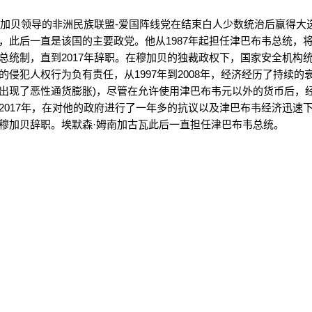
，穆加贝领导的非洲民族联盟-爱国阵线党在结束白人少数统治后赢得大
，此后一直是该国的主要政党。他从1987年起担任津巴布韦总统，
总统制，直到2017年辞职。在穆加贝的独裁政权下，国家安全机构
的侵犯人权行为负有责任，从1997年到2008年，经济经历了持续的
出现了恶性通货膨胀)，尽管在允许使用津巴布韦元以外的货币后，
2017年，在对他的政府进行了一年多的抗议以及津巴布韦经济迅速
穆加贝辞职。埃默森·姆南加古瓦此后一直担任津巴布韦总统。