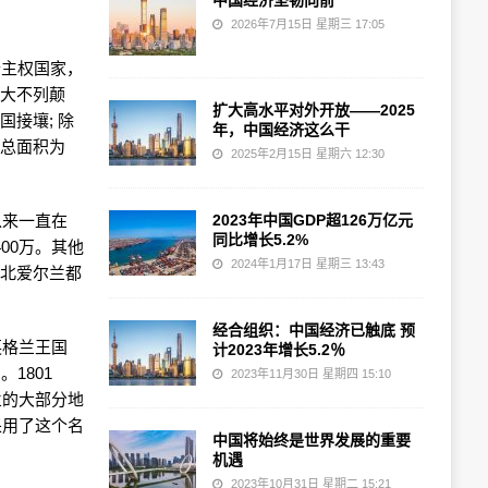
中国经济坚韧向前
2026年7月15日 星期三 17:05
个主权国家，
括大不列颠
扩大高水平对外开放——2025
接壤; 除
年，中国经济这么干
的总面积为
2025年2月15日 星期六 12:30
以来一直在
2023年中国GDP超126万亿元
同比增长5.2%
00万。其他
2024年1月17日 星期三 13:43
和北爱尔兰都
经合组织：中国经济已触底 预
英格兰王国
计2023年增长5.2％
1801
2023年11月30日 星期四 15:10
兰的大部分地
采用了这个名
中国将始终是世界发展的重要
机遇
2023年10月31日 星期二 15:21