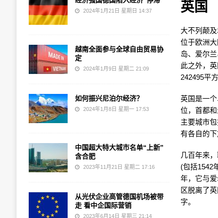
经济强国德国陷入经济“停滞”
英国
2024年1月21日 星期日 14:37
大不列颠及
位于欧洲大
越南全面参与全球自由贸易协
岛、爱尔兰
定
此之外，英
2024年1月9日 星期二 21:09
242495
如何振兴尼泊尔经济？
英国是一个
2024年1月8日 星期一 17:53
位，首都和
主要城市包
有各自的下
中国超大特大城市名单“上新”
几百年来，
含合肥
(包括15
2023年11月21日 星期二 17:16
年，它与爱
区脱离了英
从光伏企业高管德国机场被带
字。
走 看中企国际营销
2023年6月14日 星期三 21:14