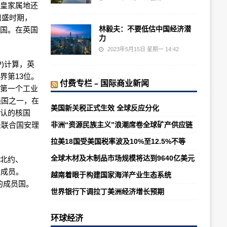
的皇家属地还
鼎盛时期，
林毅夫：不要低估中国经济潜
帝国。在英国
力
2023年5月15日 星期一 14:42
P)计算，英
界第13位。
付费专栏 – 国际商业新闻
上第一个工业
强国之一，在
美国新关税正式生效 全球反应分化
公认的核国
是联合国安理
非洲“资源民族主义”浪潮席卷全球矿产供应链
拉美18国受美国税率波及10%至12.5%不等
全球木材及木制品市场规模将达到9640亿美元
、北约、
的成员。
越南着眼于构建国家海洋产业生态系统
体的成员国。
世界银行下调拉丁美洲经济增长预期
环球经济