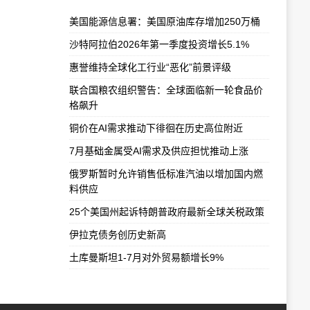
美国能源信息署：美国原油库存增加250万桶
沙特阿拉伯2026年第一季度投资增长5.1%
惠誉维持全球化工行业“恶化”前景评级
联合国粮农组织警告：全球面临新一轮食品价
格飙升
铜价在AI需求推动下徘徊在历史高位附近
7月基础金属受AI需求及供应担忧推动上涨
俄罗斯暂时允许销售低标准汽油以增加国内燃
料供应
25个美国州起诉特朗普政府最新全球关税政策
伊拉克债务创历史新高
土库曼斯坦1-7月对外贸易额增长9%