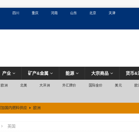
四川
重庆
河南
山东
北京
天津
产业
矿产&金属
能源
大宗商品
货币&
欧洲
北美
大洋洲
外汇牌价
国际金价
美元
欧
增加国内燃料供应
欧洲
英国