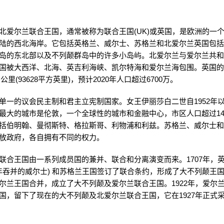
北爱尔兰联合王国，通常被称为联合王国(UK)或英国，是欧洲的一
陆的西北海岸。它包括英格兰、威尔士、苏格兰和北爱尔兰英国包
岛的东北部以及不列颠群岛中的许多小岛屿。北爱尔兰与爱尔兰共和国
国被大西洋、北海、英吉利海峡、凯尔特海和爱尔兰海包围。英国
平方公里(93628平方英里)，预计2020年人口超过6700万。
单一的议会民主制和君主立宪制国家。女王伊丽莎白二世自1952年
最大的城市是伦敦，一个全球性的城市和金融中心，市区人口超过14
括伯明翰、曼彻斯特、格拉斯哥、利物浦和利兹。苏格兰、威尔士
放政府，各自拥有不同的权力。
联合王国由一系列成员国的兼并、联合和分离演变而来。1707年，
42年吞并的威尔士) 和苏格兰王国签订了联合条约，形成了大不列颠王国。
尔兰王国合并，成立了大不列颠及爱尔兰联合王国。1922年，爱尔
国，留下了现在的大不列颠及北爱尔兰联合王国，它在1927年正式