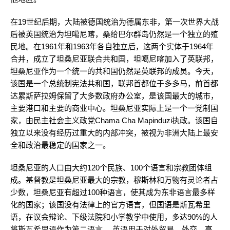
在19世纪后期，大陆被德国统治为德属东非，第一次世界大战
后被英国统治为坦噶尼喀，桑给巴尔群岛仍然是一个独立的殖
民地。在1961年和1963年各自独立后，这两个实体于1964年
合并，成立了坦桑尼亚联合共和国，坦噶尼喀加入了英联邦，
坦桑尼亚作为一个统一的共和国仍然是英联邦的成员。今天，
该国是一个总统制宪法共和国，联邦首都位于多多马，前首都
达累斯萨拉姆保留了大多数政府办公室，是该国最大的城市，
主要港口和主要的商业中心。坦桑尼亚实际上是一个一党制国
家，由民主社会主义政党Chama Cha Mapinduzi执政。该国自
独立以来没有经历过重大的内部冲突，被视为非洲大陆上最安
全和政治最稳定的国家之一。
坦桑尼亚的人口由大约120个民族、100个语言和宗教团体组
成。基督教是坦桑尼亚最大的宗教，穆斯林和万物有灵论者占
少数，坦桑尼亚有超过100种语言，使其成为东非语言最多样
化的国家；该国没有法律上的官方语言，但国语是斯瓦希里
语，在议会辩论、下级法院和小学教学中使用，多达90%的人
将斯瓦希里语作为第二语言。 英语用于对外贸易、外交、高