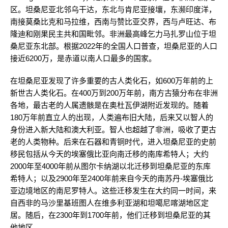
区。坦桑尼亚北邻乌干达，东北与肯尼亚接壤，东濒印度洋，
南接莫桑比克和马拉维，西南与赞比亚交界，西与卢旺达、布
隆迪和刚果民主共和国毗邻。非洲最高峰乞力马扎罗山位于坦
桑尼亚东北部。根据2022年的全国人口普查，坦桑尼亚的人口
接近6200万，是赤道以南人口最多的国家。
在坦桑尼亚发现了许多重要的古人类化石，如600万年前的上
新世古人类化石。在400万到200万年前，南方古猿分布在非洲
各地，最古老的人属遗骸是在奥杜瓦伊湖附近发现的。随着
180万年前直立人的出现，人类遍布旧大陆，后来又以智人的
身份进入新大陆和澳大利亚。智人也超越了非洲，吸收了更古
老的人类物种。后来在石器和青铜时代，进入坦桑尼亚的史前
移民包括从今天的埃塞俄比亚向南迁移的南库希特人；大约
2000年至4000年前从图尔卡纳湖以北迁移到坦桑尼亚的东库
希特人；以及2900年至2400年前来自今天的南苏丹-埃塞俄比
亚边境地区的南尼罗特人。这些迁移发生在大约同一时间，来
自西非的马沙里基班图人在维多利亚湖和坦噶尼喀湖地区定
居。随后，在2300年到1700年前，他们迁移到坦桑尼亚的其
他地区。