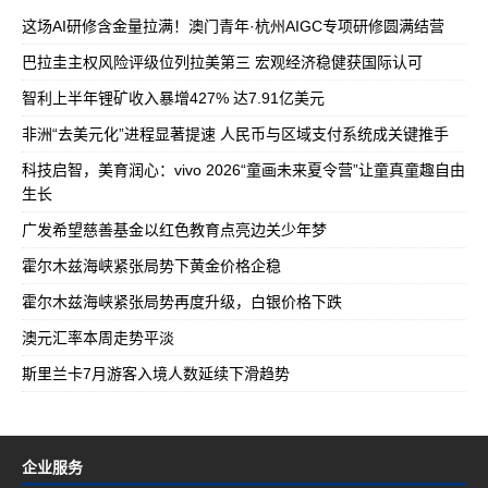
这场AI研修含金量拉满！澳门青年·杭州AIGC专项研修圆满结营
巴拉圭主权风险评级位列拉美第三 宏观经济稳健获国际认可
智利上半年锂矿收入暴增427% 达7.91亿美元
非洲“去美元化”进程显著提速 人民币与区域支付系统成关键推手
科技启智，美育润心：vivo 2026“童画未来夏令营”让童真童趣自由
生长
广发希望慈善基金以红色教育点亮边关少年梦
霍尔木兹海峡紧张局势下黄金价格企稳
霍尔木兹海峡紧张局势再度升级，白银价格下跌
澳元汇率本周走势平淡
斯里兰卡7月游客入境人数延续下滑趋势
企业服务