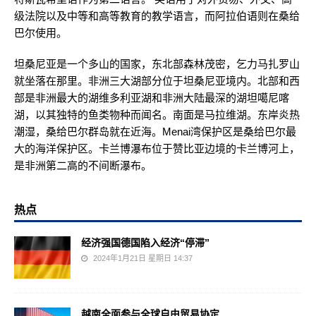
级法院以及中等和高等教育的教学语言，而阿拉伯语则在桑给
巴尔使用。
坦桑尼亚是一个多山的国家，东北部森林茂密，乞力马扎罗山
就坐落在那里。非洲三大湖部分位于坦桑尼亚境内。北部和西
部是非洲最大的湖维多利亚湖和非洲大陆最深的湖坦噶尼喀
湖，以其独特的鱼类物种而闻名。南面是马拉维湖。东岸炎热
潮湿，桑给巴尔群岛就在近海。Menai湾保护区是桑给巴尔最
大的海洋保护区。卡兰博瀑布位于赞比亚边境的卡兰博河上，
是非洲第二高的不间断瀑布。
热点
经济强国德国陷入经济“停滞”
2024年1月21日 星期日 14:37
越南全面参与全球自由贸易协定