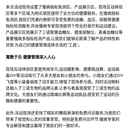
本次活动现场设置了慢病指标免测区、产品展示区、现场互动体验
区等多个区域,为附近居民提供了全方位的健康服务。在慢病指标
免测区,居民们凭邀约券即可享受免费的血糖、血压、尿酸等健康
指标检测服务,并由慢病专家现场提供个性化的食疗和运动建议。
产品展示区则展示了三诺智惠血糖仪、捷准尿酸仪、真睿血糖仪等
重要慢病多指标检测产品,让居民们能够近距离了解产品的特性和
优势,为自己的健康管理选择合适的“工具”。
寓教于乐 健康管理深入人心
现场互动体验区更是热闹非凡,运动摄影角、健康挑战赛、运动装
备DIY等活动吸引了众多大朋友和小朋友的参与。小朋友们通过DIY
飞盘等小装备锻炼了动手能力,增强了现场参与感。同时活动物料
还融入了三诺生物的品牌元素,让参与者直观感受了三诺生物的品
牌文化。大朋友们则通过跳绳比赛等运动挑战,感受到了运动的乐
趣和健康的重要性。
此外,活动现场还安排了精彩的舞蹈表演和免费问诊服务,为居民们
带来了视觉和心灵的双重享受。特别是免费问诊环节,慢病专家的
专业解答和建议赢得了居民们的一致好评。