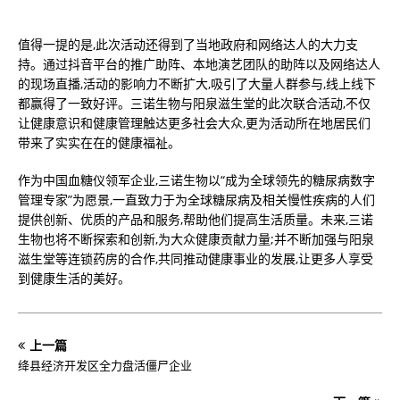
值得一提的是,此次活动还得到了当地政府和网络达人的大力支
持。通过抖音平台的推广助阵、本地演艺团队的助阵以及网络达人
的现场直播,活动的影响力不断扩大,吸引了大量人群参与,线上线下
都赢得了一致好评。三诺生物与阳泉滋生堂的此次联合活动,不仅
让健康意识和健康管理触达更多社会大众,更为活动所在地居民们
带来了实实在在的健康福祉。
作为中国血糖仪领军企业,三诺生物以“成为全球领先的糖尿病数字
管理专家”为愿景,一直致力于为全球糖尿病及相关慢性疾病的人们
提供创新、优质的产品和服务,帮助他们提高生活质量。未来,三诺
生物也将不断探索和创新,为大众健康贡献力量;并不断加强与阳泉
滋生堂等连锁药房的合作,共同推动健康事业的发展,让更多人享受
到健康生活的美好。
上一篇
绛县经济开发区全力盘活僵尸企业