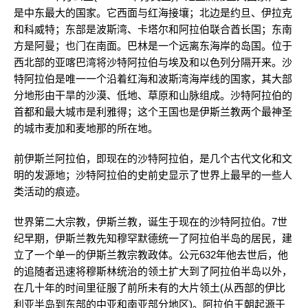
是中东最大的国家。它西面与红海接壤；北边是约旦、伊拉克
和科威特；东部是波斯湾、卡塔尔和阿拉伯联合酋长国；东南
方是阿曼；也门在南面。巴林是一个远离东海岸的岛国。位于
西北部的亚喀巴湾将沙特阿拉伯与埃及和以色列分隔开来。沙
特阿拉伯是唯一一个沿着红海和波斯湾海岸线的国家，其大部
分地形由干旱的沙漠、低地、草原和山脉组成。沙特阿拉伯的
首都和最大城市是利雅得；这个王国也是伊斯兰教两个最神圣
的城市麦加和麦地那的所在地。
前伊斯兰阿拉伯，即现在的沙特阿拉伯，是几个古代文化和文
明的发源地；沙特阿拉伯的史前史显示了世界上最早的一些人
类活动的痕迹。
世界第二大宗教，伊斯兰教，诞生于现在的沙特阿拉伯。7世
纪早期，伊斯兰教先知穆罕默德统一了阿拉伯半岛的居民，建
立了一个单一的伊斯兰教宗教政体。公元632年他去世后，他
的追随者迅速将穆斯林统治的领土扩大到了阿拉伯半岛以外，
在几十年的时间里征服了前所未有的大片领土(从西部的伊比
利亚半岛到东部的中亚和南亚部分地区)。阿拉伯王朝起源于