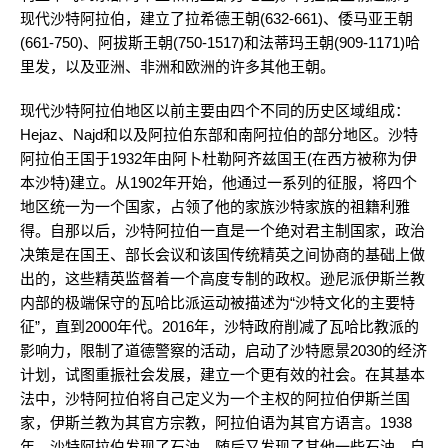
现代沙特阿拉伯，建立了拉希德王朝(632-661)、倭马亚王朝
(661-750)、阿拔斯王朝(750-1517)和法蒂玛王朝(909-1171)哈
里发，以及亚洲、非洲和欧洲的许多其他王朝。
现代沙特阿拉伯地区以前主要由四个不同的历史区域组成：
Hejaz、Najd和以及阿拉伯东部和南阿拉伯的部分地区。沙特
阿拉伯王国于1932年由阿卜杜勒阿齐兹国王(在西方被称为伊
本沙特)建立。从1902年开始，他通过一系列的征服，将四个
地区统一为一个国家，占领了他的家族沙特家族的祖籍利雅
得。自那以后，沙特阿拉伯一直是一个绝对君主制国家，政治
决策是在国王、部长会议和该国传统精英之间协商的基础上做
出的，这些精英监督着一个高度专制的政权。逊尼派伊斯兰教
内部的极端保守的瓦哈比派运动被描述为“沙特文化的主要特
征”，直到2000年代。2016年，沙特政府削减了瓦哈比教派的
影响力，限制了道德警察的活动，启动了沙特愿景2030的经济
计划，试图重振社会发展，建立一个更有效的社会。在其基本
法中，沙特阿拉伯将自己定义为一个主权的阿拉伯伊斯兰国
家，伊斯兰教为其官方宗教，阿拉伯语为其官方语言。1938
年，沙特阿拉伯发现了石油，随后又发现了其他一些石油。自