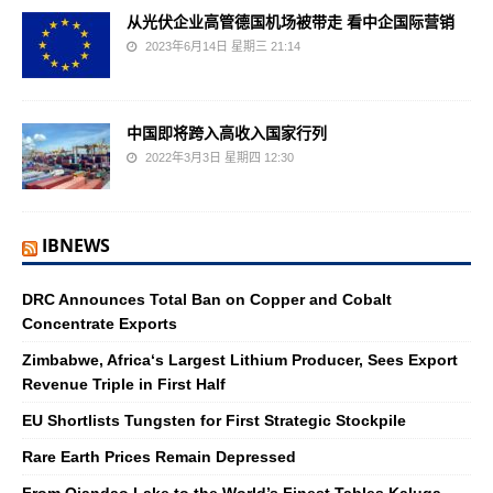
从光伏企业高管德国机场被带走 看中企国际营销
2023年6月14日 星期三 21:14
中国即将跨入高收入国家行列
2022年3月3日 星期四 12:30
IBNEWS
DRC Announces Total Ban on Copper and Cobalt
Concentrate Exports
Zimbabwe, Africa‘s Largest Lithium Producer, Sees Export
Revenue Triple in First Half
EU Shortlists Tungsten for First Strategic Stockpile
Rare Earth Prices Remain Depressed