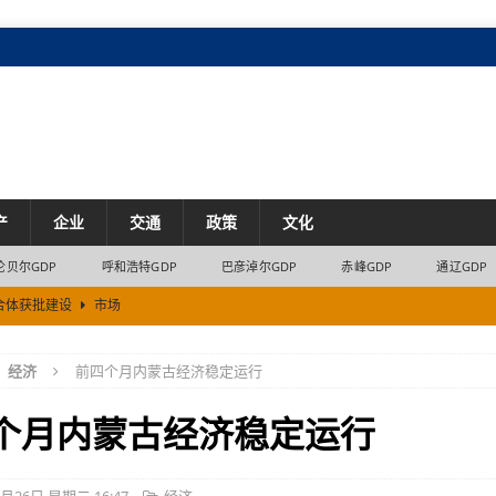
产
企业
交通
政策
文化
伦贝尔GDP
呼和浩特GDP
巴彦淖尔GDP
赤峰GDP
通辽GDP
合体获批建设
市场
市场
经济
前四个月内蒙古经济稳定运行
7% 内蒙古民营经济8.2%的增长来自哪里
经济
治区首位
产业
个月内蒙古经济稳定运行
“十六运”
交通