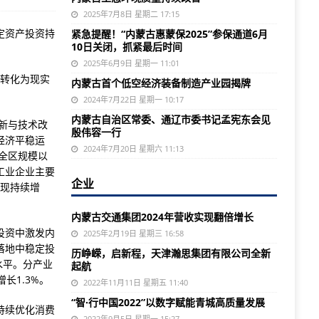
2025年7月8日 星期二 17:15
定资产投资持
紧急提醒！“内蒙古惠蒙保2025”参保通道6月
10日关闭，抓紧最后时间
2025年6月9日 星期一 11:01
署转化为现实
内蒙古首个低空经济装备制造产业园揭牌
2024年7月22日 星期一 10:17
内蒙古自治区常委、通辽市委书记孟宪东会见
新与技术改
殷伟容一行
经济平稳运
2024年7月20日 星期六 11:13
，全区规模以
工业企业主要
企业
实现持续增
内蒙古交通集团2024年营收实现翻倍增长
投资中激发内
2025年2月19日 星期三 16:58
落地中稳定投
历峥嵘，启新程，天津瀚思集团有限公司全新
水平。分产业
起航
长1.3%。
2022年11月11日 星期五 11:40
“智·行中国2022”以数字赋能青城高质量发展
持续优化消费
2022年9月5日 星期一 15:27