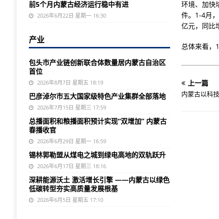
前5个月内蒙古经济运行稳中有进
环境、加快
件。1-4月
2026年6月22日 星期一 16:30
亿元，同比增
产业
总体来看，
包头市产业链创新联合体数量居内蒙古自治区
首位
上一篇
2026年8月7日 星期五 18:19
内蒙古以科
巴彦淖尔市五大国家级特色产业集群全部落地
2026年7月15日 星期三 17:59
总播面积和粮播面积预计实现“双增加” 内蒙古
春播收官
2026年6月29日 星期一 16:59
锡林郭勒盟从煤电之城到绿电高地的双轨跃升
2026年6月17日 星期三 18:16
深耕能源沃土 激活增长引擎 ——内蒙古以绿色
低碳转型夯实高质量发展根基
2026年6月5日 星期五 17:10