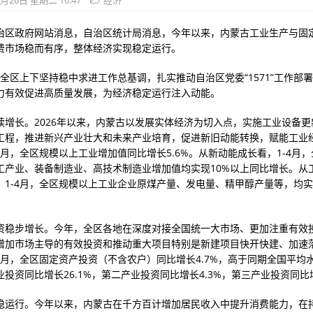
5月26日 星期二 16:47
经济
治区政府网站消息，自治区统计局消息，今年以来，内蒙古工业生产与固
费市场稳而有序，整体经济实现稳定运行。
，全区上下坚持稳中求进工作总基调，扎实推动自治区党委“1571”工作部
力有效促进高质量发展，为经济稳定运行注入动能。
续增长。2026年以来，内蒙古以发展实体经济为切入点，实施工业设备更
工程，推进新兴产业壮大和未来产业培育，促进新旧动能转换，赋能工业
4月，全区规模以上工业增加值同比增长5.6%。从新动能成长看，1-4月
工产业、装备制造业、高技术制造业增加值均实现10%以上同比增长。从
，1-4月，全区规模以上工业企业原煤产量、发电量、精甲醇产量等，均
资稳步增长。今年，全区各地在深度对接全国统一大市场、更加注重有效
增加市场主导的有效投资和推动重大项目特别是新建项目快开快建、加速
-4月，全区固定资产投资（不含农户）同比增长4.7%，高于同期全国平均
投资同比增长26.1%，第二产业投资同比增长4.3%，第三产业投资同比增
稳运行。今年以来，内蒙古在千方百计增加居民收入中提升消费能力，在