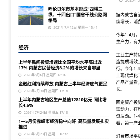
2026年
呼伦贝尔市基本形成“四横三
纵、十四出口”国省干线公路网
据内蒙古自
格局
续增长，消
2021年7月12日 星期一 15:41
今年1-4月
生产力，有
经济
工业生产持
造提质增效
上半年民间投资增速比全国平均水平高出近
17% 内蒙古民营经济8.2%的增长来自哪里
行。今年1-
上现代煤化
2026年8月6日 星期四 18:16
产品产量看
金融红利持续释放 内蒙古上半年经济底气更足
长。
2026年7月30日 星期四 17:18
上半年内蒙古地区生产总值12810亿元 同比增
固定资产投
长4.5%
需动力，在
2026年7月24日 星期五 17:18
资后劲。1
1—5月份赤峰市经济稳中向好 高质量发展扎实
看，第一产业
推进
2026年6月23日 星期二 16:32
消费市场平