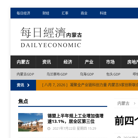
每日经济
财经
汇率
商业
科技
内蒙古
资讯
经济
产业
市场
房地
内蒙古GDP
乌兰察布GDP
乌海GDP
包头GDP
呼
[ 八月 7, 2026 ]
凝聚全产业链科创力量 内蒙古9家创新联
资讯
[ 八月 6, 2026 ]
上半年满洲里铁路口岸进出口量值齐增
焦点
内蒙古
[ 八月 6, 2026 ]
上半年民间投资增速比全国平均水平高出近1
锡盟上半年规上工业增加值增
[ 八月 7, 2026 ]
包头市产业链创新联合体数量居内蒙古自
前四
速13.1%，居全区第三位
[ 八月 7, 2026 ]
内蒙古交通系统聚焦赛事保障核心任务护航
2021年7月22日 星期四 15:29