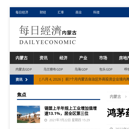
每日经济
财经
汇率
商业
科技
内蒙古
资讯
经济
产业
市场
房地
内蒙古GDP
乌兰察布GDP
乌海GDP
包头GDP
呼
[ 八月 4, 2026 ]
前7个月内蒙古自治区外商投资企业境内再投
资讯
[ 八月 3, 2026 ]
暑运过半 国铁呼和浩特局发送旅客同比增长
焦点
内蒙古
[ 八月 1, 2026 ]
通辽市上半年城镇新增就业8556人
市
锡盟上半年规上工业增加值增
[ 八月 5, 2026 ]
二连浩特边民互市贸易区贸易额累计达26
鸿茅
速13.1%，居全区第三位
[ 八月 5, 2026 ]
内蒙古调整部分住房公积金使用政策
2021年7月22日 星期四 15:29