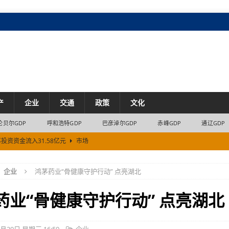
产
企业
交通
政策
文化
伦贝尔GDP
呼和浩特GDP
巴彦淖尔GDP
赤峰GDP
通辽GDP
资资金流入31.58亿元
市场
8.6%
交通
企业
鸿茅药业“骨健康守护行动” 点亮湖北
场
.4亿元
市场
药业“骨健康守护行动” 点亮湖北
市场