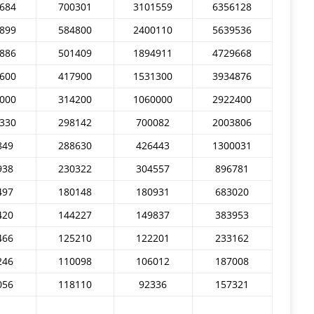
684
700301
3101559
6356128
899
584800
2400110
5639536
886
501409
1894911
4729668
600
417900
1531300
3934876
000
314200
1060000
2922400
330
298142
700082
2003806
849
288630
426443
1300031
938
230322
304557
896781
497
180148
180931
683020
420
144227
149837
383953
466
125210
122201
233162
246
110098
106012
187008
056
118110
92336
157321