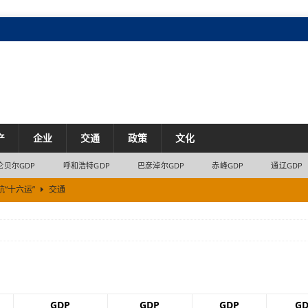
产
企业
交通
政策
文化
伦贝尔GDP
呼和浩特GDP
巴彦淖尔GDP
赤峰GDP
通辽GDP
“十六运”
交通
合体获批建设
市场
市场
7% 内蒙古民营经济8.2%的增长来自哪里
经济
治区首位
产业
GDP
GDP
GDP
GD