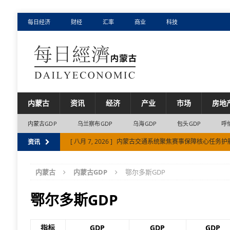
每日经济
财经
汇率
商业
科技
内蒙古
资讯
经济
产业
市场
房地
内蒙古GDP
乌兰察布GDP
乌海GDP
包头GDP
呼
[ 八月 7, 2026 ]
内蒙古交通系统聚焦赛事保障核心任务护航
资讯
[ 八月 7, 2026 ]
凝聚全产业链科创力量 内蒙古9家创新联
内蒙古
内蒙古GDP
鄂尔多斯GDP
[ 八月 6, 2026 ]
上半年满洲里铁路口岸进出口量值齐增
[ 八月 6, 2026 ]
上半年民间投资增速比全国平均水平高出近1
鄂尔多斯GDP
[ 八月 7, 2026 ]
包头市产业链创新联合体数量居内蒙古自
指标
GDP
GDP
GDP