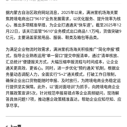
据内蒙古自治区政府网站消息，2025年以来，满洲里机场海关聚
焦跨境电商出口“9610”业务发展需求，以优化服务、提升效率为核
心，推出多项精准举措，为企业打通通关“快车道”。截至2025年12
月22日，该关已监管“9610”业务模式出口商品1.1万吨，货值突破9
亿元，主要涵盖家居用品、服装、鞋类及箱包等品类。
为满足企业物流时效需求，满洲里机场海关积极推广“简化申报”模
式，指导企业熟练运用“单一窗口”提交申报清单，通过“清单核放、
汇总统计”便捷报关方式，大幅压缩申报流程与时间成本，让企业
通关更高效、更省心。同时，进一步优化“预约通关”机制，根据业
务量动态调配人力，全面实行“5+2”通关模式，打破工作日限制，
确保企业出口货物能随时申报、及时放行，为跨境电商业务稳定运
行提供坚实保障。此外，以“面对面培训”为抓手，向跨境电商企业
开展政策宣讲5次，针对规范申报易错点等企业高频疑问，现场解
答具体问题17项，推动惠企政策精准直达，帮助企业应知尽知、应
享尽享。
上一篇