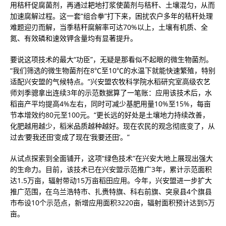
用秸秆促腐菌剂，再通过耙地打浆使菌剂与秸秆、土壤混匀，从而
加速腐解过程。这一套“组合拳”打下来，困扰农户多年的秸秆处理
难题迎刃而解，当季秸秆腐解率可达70%以上，土壤有机质、全
氮、有效磷和速效钾含量均有显著提升。
要说这项技术的最大“功臣”，无疑是那看似不起眼的微生物菌剂。
“我们筛选的微生物菌剂在8℃至10℃的水温下就能快速繁殖，特别
适配兴安盟的气候特点。”兴安盟农牧科学院水稻研究室高级农艺
师刘季骢拿出连续3年的示范数据算了一笔账：应用该技术后，水
稻亩产平均提高4%左右，同时可减少基肥用量10%至15%，每亩
节本增效约80元至100元。“更长远的好处是土壤地力持续改善，
化肥越用越少，稻米品质越种越好。现在农民的观念彻底变了，从
过去‘要我还田’变成了现在‘我要还田’。”
从试点探索到全面铺开，这项“绿色技术”在兴安大地上展现出强大
的生命力。目前，该技术已在兴安盟示范推广3年，累计示范面积
达1.5万亩，辐射带动15万亩稻田应用。今年，兴安盟进一步扩大
推广范围，在乌兰浩特市、扎赉特旗、科右前旗、突泉县4个旗县
市布设10个示范点，新增应用面积3220亩，辐射面积预计达到5万
亩。