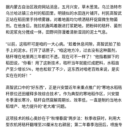
据内蒙古自治区政府网站消息，五月兴安，草木葱茏。乌兰浩特市
乌兰哈达镇三合村的稻田里，明镜似的水田连片铺开。村民高智武
正站在稻田里手持喷雾器，对着地面均匀喷洒秸秆促腐微生物菌
剂。在他身后，拖拉机轰鸣着跟进打浆耙地，把粉碎的秸秆、菌剂
和泥浆充分搅成一体，田野间弥漫着清新湿润的泥土气息。
“以前，这秸秆可是咱的一大心病。”趁着休息间隙，高智武拍了拍
手上的泥水，打开了话匣子，“咱这地方冷，过去没有这种菌剂，
秸秆埋在地里两三年都烂不透，现在可不一样了！”他指着脚下的
稻田说，“你看！用了这新技术，秸秆当年就能烂成肥料，水稻亩
产至少增长5%，地也松软了不少，这东西对咱老百姓来说，是实
实在在的好！”
高智武口中的“好东西”，正是兴安盟近年来重点推广的“寒地水稻秸
秆原位还田缓释多效综合技术”。作为典型的寒地稻作区，兴安盟
冬季漫长寒冷，秸秆自然腐解周期长、效率低，一直是制约当地水
稻增产、地力提升的“老大难”问题。
这项技术的核心奥妙在于“秋埋春腐”两步法：秋季收获时，利用大
型农机将秸秆翻埋至20厘米左右耕层；第二年春季泡田后，喷施专