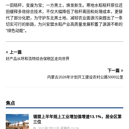
一田秸秆，变废为宝；一方黑土，焕发新生。寒地水稻秸秆原位还
田缓释多效综合技术，不仅大幅降低了秸秆离田和处理成本，更替
代了部分化肥，为守护东北黑土地、减轻农业面源污染蹚出了一条
切实可行的新路，为兴安盟水稻产业高质量发展积蓄了源源不断的
“绿色动能”。
上一篇
好产品从呼和浩特综合保税区走向世界
下一篇
内蒙古2026年计划开工建设农村公路5000公里
焦点
锡盟上半年规上工业增加值增速13.1%，居全区第
三位
2021年7月22日 星期四 15:29