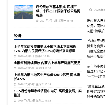
呼伦贝尔市基本形成“四横三
2026年
纵、十四出口”国省干线公路网
格局
据内蒙古自
2021年7月12日 星期一 15:41
亿元，同比
友圈”持续
经济
“今年1至3
贸业务负责
上半年民间投资增速比全国平均水平高出近
17% 内蒙古民营经济8.2%的增长来自哪里
《区域全面
新兴市场伙伴
2026年8月6日 星期四 18:16
金融红利持续释放 内蒙古上半年经济底气更足
从市场布局
2026年7月30日 星期四 17:18
值达1.57
上半年内蒙古地区生产总值12810亿元 同比增
“一带一路”
长4.5%
2026年7月24日 星期五 17:18
“聚焦企业通
1—5月份赤峰市经济稳中向好 高质量发展扎实
期鉴定监管
推进
好开拓新兴
2026年6月23日 星期二 16:32