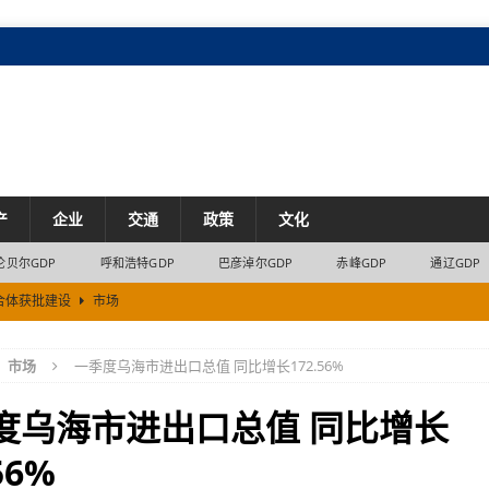
产
企业
交通
政策
文化
伦贝尔GDP
呼和浩特GDP
巴彦淖尔GDP
赤峰GDP
通辽GDP
合体获批建设
市场
市场
市场
一季度乌海市进出口总值 同比增长172.56%
7% 内蒙古民营经济8.2%的增长来自哪里
经济
治区首位
产业
度乌海市进出口总值 同比增长
“十六运”
交通
56%