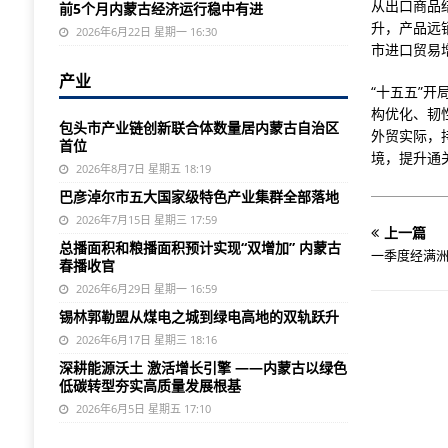
从出口商品
前5个月内蒙古经济运行稳中有进
升，产品远
2026年6月22日 星期一 16:30
市进口贸易
产业
“十五五”
构优化、韧
包头市产业链创新联合体数量居内蒙古自治区
外贸实际，
首位
境，提升通
2026年8月7日 星期五 18:19
巴彦淖尔市五大国家级特色产业集群全部落地
2026年7月15日 星期三 17:59
上一篇
总播面积和粮播面积预计实现“双增加” 内蒙古
一季度经满洲
春播收官
2026年6月29日 星期一 16:59
锡林郭勒盟从煤电之城到绿电高地的双轨跃升
2026年6月17日 星期三 18:16
深耕能源沃土 激活增长引擎 ——内蒙古以绿色
低碳转型夯实高质量发展根基
2026年6月5日 星期五 17:10