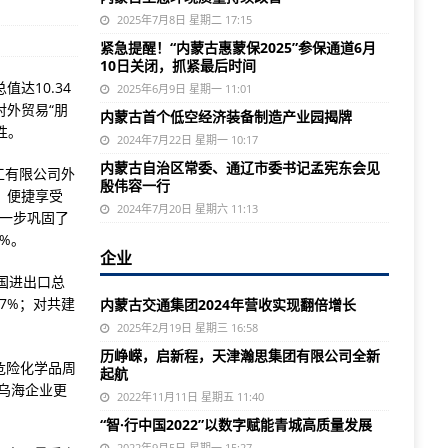
2025年7月8日 星期二 17:15
紧急提醒！“内蒙古惠蒙保2025”参保通道6月
10日关闭，抓紧最后时间
达10.34
2025年6月9日 星期一 11:01
对外贸易“朋
内蒙古首个低空经济装备制造产业园揭牌
性。
2024年7月22日 星期一 10:17
内蒙古自治区常委、通辽市委书记孟宪东会见
工有限公司外
殷伟容一行
，便捷享受
2024年7月20日 星期六 11:13
进一步巩固了
2%。
企业
国进出口总
47%；对共建
内蒙古交通集团2024年营收实现翻倍增长
2025年2月19日 星期三 16:58
历峥嵘，启新程，天津瀚思集团有限公司全新
危险化学品周
起航
乌海企业更
2022年11月11日 星期五 11:40
“智·行中国2022”以数字赋能青城高质量发展
2022年9月5日 星期一 15:27