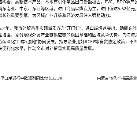
结构看，高新技术产品、基本有机化学品出口份额稳固，PVC、BDO等产
销东南亚、中东、东亚等区域。进口商品以煤炭为主，进口值达5.62亿元
增长的重要引擎，为区域产业升级和经济发展注入强劲动力。
开局之年，我市外贸首季实现量质齐升“开门红”，进口端增速突出、动能充
性增强，充分展现外贸产业链供应链的稳固基础和区域竞争优势。乌海海
持续深化“口岸+腹地”协同发展，指导企业用好RCEP等自贸协定政策，不
关便利化水平，推动全市对外贸易实现高质量发展。
里口岸通行中欧班列同比增长33.3%
内蒙古19条举措高质