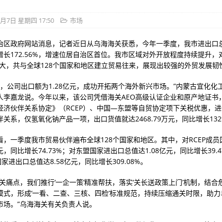
5月7日 星期四 17:50
市场
治区政府网站消息，记者近日从乌海海关获悉，今年一季度，我市进出口总值
增长172.56%，增速位居自治区首位。我市区域对外开放程度持续提升，
扩大，共与全球128个国家和地区建立贸易往来，展现出较强的外贸发展韧
月，公司出口额为1.28亿元，成功开拓两个海外新兴市场。”内蒙古宜化化
人李嘉龙说。今年以来，该公司凭借海关AEO高级认证企业和原产地证书
经济伙伴关系协定》（RCEP）、中国—东盟等自贸协定项下关税优惠，
关系，仅氢氧化钠产品一项，出口货值就达2468.79万元，同比增长13
看，一季度我市贸易伙伴遍布全球128个国家和地区。其中，对RCEP成员
亿元，同比增长74.73%；对东盟国家进出口总值达1.08亿元，同比增长39.
国家进出口总值达8.58亿元，同比增长309.08%。
关痛点，我们推行‘一企一策’精准帮扶，落实‘关长送政策上门’机制，结合
模式，形成‘一看、二查、三核、四检’标准规范，持续压缩通关时限，助力
市场。”乌海海关有关负责人说。