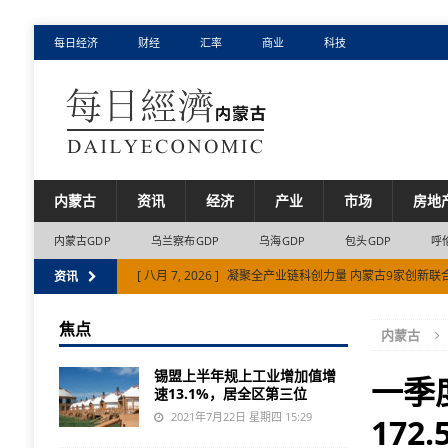
每日经济
财经
汇率
商业
科技
内蒙古
资讯
经济
产业
市场
房地
内蒙古GDP
乌兰察布GDP
乌海GDP
包头GDP
呼
[ 八月 7, 2026 ]
凝聚全产业链科创力量 内蒙古9家创新联
资讯
[ 八月 6, 2026 ]
上半年满洲里铁路口岸进出口量值齐增
焦点
内蒙古
[ 八月 6, 2026 ]
上半年民间投资增速比全国平均水平高出近1
锡盟上半年规上工业增加值增
[ 八月 7, 2026 ]
包头市产业链创新联合体数量居内蒙古自
一季
速13.1%，居全区第三位
[ 八月 7, 2026 ]
内蒙古交通系统聚焦赛事保障核心任务护航
2021年7月22日 星期四 15:29
172.