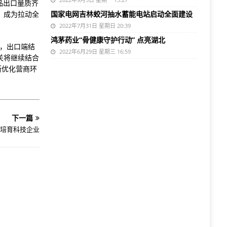
品出口量质齐
，成为拉动全
国家电网吉林蛟河抽水蓄能电站启动全面建设
2022年7月31日 星期日 20:39
鸿茅药业“骨健康守护行动” 点亮湖北
沛，出口端结
2022年6月29日 星期三 16:59
关将继续结合
断优化营商环
下一篇
量培育科技企业