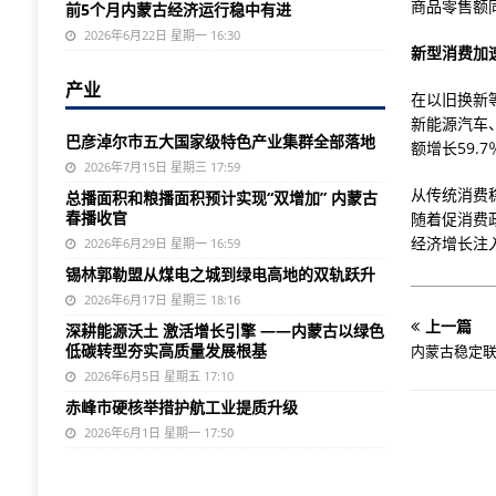
商品零售额
前5个月内蒙古经济运行稳中有进
2026年6月22日 星期一 16:30
新型消费加
产业
在以旧换新
新能源汽车
巴彦淖尔市五大国家级特色产业集群全部落地
额增长59.
2026年7月15日 星期三 17:59
从传统消费
总播面积和粮播面积预计实现“双增加” 内蒙古
春播收官
随着促消费
经济增长注
2026年6月29日 星期一 16:59
锡林郭勒盟从煤电之城到绿电高地的双轨跃升
2026年6月17日 星期三 18:16
上一篇
深耕能源沃土 激活增长引擎 ——内蒙古以绿色
低碳转型夯实高质量发展根基
内蒙古稳定
2026年6月5日 星期五 17:10
赤峰市硬核举措护航工业提质升级
2026年6月1日 星期一 17:50