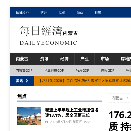
每日经济
财经
汇率
商业
科技
内蒙古
资讯
经济
产业
市场
房地
内蒙古GDP
乌兰察布GDP
乌海GDP
包头GDP
呼
[ 八月 5, 2026 ]
二连浩特边民互市贸易区贸易额累计达26
资讯
[ 八月 5, 2026 ]
内蒙古调整部分住房公积金使用政策
焦点
内蒙古
[ 八月 4, 2026 ]
前7个月内蒙古自治区外商投资企业境内再投
锡盟上半年规上工业增加值增
[ 八月 6, 2026 ]
上半年满洲里铁路口岸进出口量值齐增
17
速13.1%，居全区第三位
[ 八月 6, 2026 ]
上半年民间投资增速比全国平均水平高出近1
2021年7月22日 星期四 15:29
质 