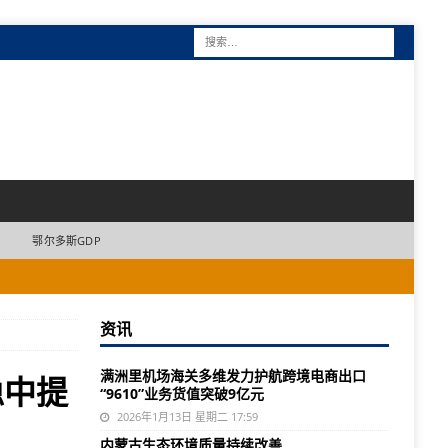
鄂尔多斯GDP
资讯
满洲里机场海关多维发力护航跨境电商出口
稳中提
“9610”业务货值突破9亿元
2026年1月13日 星期二 17:59
内蒙古生态环境质量持续改善