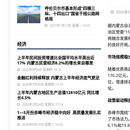
呼伦贝尔市基本形成“四横三
2026年
纵、十四出口”国省干线公路网
格局
据内蒙古自
2021年7月12日 星期一 15:41
治区党委“1
商融合发展
经济
的良好开局
市场规模稳
上半年民间投资增速比全国平均水平高出近
17% 内蒙古民营经济8.2%的增长来自哪里
随着优质商
2026年8月6日 星期四 18:16
176.2亿
金融红利持续释放 内蒙古上半年经济底气更足
位，增速排
2026年7月30日 星期四 17:18
化。
上半年内蒙古地区生产总值12810亿元 同比增
长4.5%
政策驱动释
2026年7月24日 星期五 17:18
1—5月份赤峰市经济稳中向好 高质量发展扎实
赤峰市围绕
推进
了市场活力
2026年6月23日 星期二 16:32
6.1％和