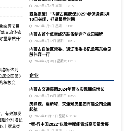
2025年7月8日 星期二 17:15
紧急提醒！“内蒙古惠蒙保2025”参保通道6月
10日关闭，抓紧最后时间
全面贯彻自
2025年6月9日 星期一 11:01
聚焦文旅体农
内蒙古首个低空经济装备制造产业园揭牌
“量增质升”
2024年7月22日 星期一 10:17
内蒙古自治区常委、通辽市委书记孟宪东会见
殷伟容一行
2024年7月20日 星期六 11:13
售总额达到
企业
位居全区第3
的积极变
内蒙古交通集团2024年营收实现翻倍增长
2025年2月19日 星期三 16:58
历峥嵘，启新程，天津瀚思集团有限公司全新
起航
券，有效激发
2022年11月11日 星期五 11:40
售额分别增长
“智·行中国2022”以数字赋能青城高质量发展
额以上家具类
2022年9月5日 星期一 15:27