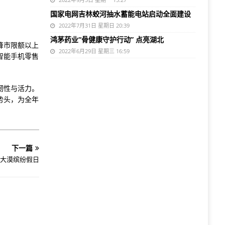
国家电网吉林蛟河抽水蓄能电站启动全面建设
2022年7月31日 星期日 20:39
鸿茅药业“骨健康守护行动” 点亮湖北
峰市限额以上
2022年6月29日 星期三 16:59
，智能手机零售
韧性与活力。
势头，为全年
下一篇
大漠缤纷假日