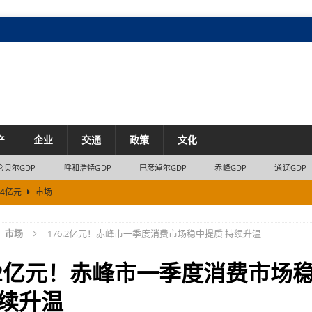
产
企业
交通
政策
文化
伦贝尔GDP
呼和浩特GDP
巴彦淖尔GDP
赤峰GDP
通辽GDP
.4亿元
市场
市场
市场
176.2亿元！赤峰市一季度消费市场稳中提质 持续升温
资资金流入31.58亿元
市场
市场
6.2亿元！赤峰市一季度消费市场
7% 内蒙古民营经济8.2%的增长来自哪里
经济
持续升温