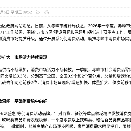
5月6日 星期三 09:52
市场
治区政府网站消息，日前，从赤峰市统计局获悉，2026年一季度，赤峰市
571”工作部署，围绕“五市五区”建设目标和党建引领推进十项重点工作，
和消费市场提质升级，通过开展系列促消费活动，助推赤峰市消费市场实现
。
步扩大 市场活力持续显现
品供给不断增加，消费市场活力不断释放。一季度，赤峰市社会消费品零
元，同比增长3.3％，分别高于全国、全区0.9个和2个百分点，总量和增速均
名较去年同期前移2位，消费市场呈现出“增速加快、体量扩大、位次前移”
放潜能 基础消费稳中向好
“玉龙盛惠”等促消费活动品牌，针对百货、餐饮等重点领域精准发放消费
。吃喝类商品消费表现稳健，一季度限额以上饮料类、粮油食品类商品零
19.8％。与此同时，随着房地产市场逐步回暖，家居消费需求明显提升，限