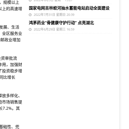
，规模以上
国家电网吉林蛟河抽水蓄能电站启动全面建设
以上的高速增
2022年7月31日 星期日 20:39
鸿茅药业“骨健康守护行动” 点亮湖北
发展、生活
2022年6月29日 星期三 16:59
，全区服务业
和邮政业增加
投资审批流
作用，加强财
了投资稳步增
同比增长
释放多样化、
动市场销售提
7.2%。其
基础性、兜