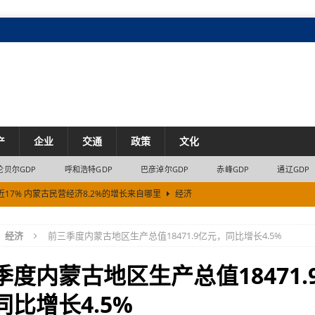
产
企业
交通
政策
文化
伦贝尔GDP
呼和浩特GDP
巴彦淖尔GDP
赤峰GDP
通辽GDP
7% 内蒙古民营经济8.2%的增长来自哪里
经济
.4亿元
市场
经济
前三季度内蒙古地区生产总值18471.9亿元，同比增长4.5%
市场
资资金流入31.58亿元
市场
季度内蒙古地区生产总值18471.
市场
同比增长4.5%