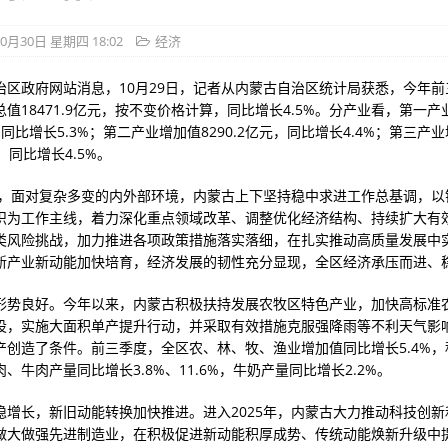
0月30日 星期四 18:02
经济
治区政府网站消息，10月29日，记者从内蒙古自治区统计局获悉，今年前
值18471.9亿元，按不变价格计算，同比增长4.5%。分产业看，第一产
元，同比增长5.3%；第二产业增加值8290.2亿元，同比增长4.4%；第三产
元，同比增长4.5%。
以来，面对复杂多变的内外部环境，内蒙古上下坚持稳中求进工作总基调，以
识为工作主线，着力深化重点领域改革、调整优化经济结构、持续扩大有
类风险挑战，加力推进各项政策措施落实落细，在扎实推动高质量发展中
新产业新动能加快培育，经济发展的韧性充分显现，全区经济承压而进、
形势良好。今年以来，内蒙古积极扶持发展农牧区特色产业，加快高标准
设，实施大面积单产提升行动，并采取有效措施克服强降雨等不利天气影
产创造了条件。前三季度，全区农、林、牧、渔业增加值同比增长5.4%，
、牛肉产量同比增长3.8%、11.6%，牛奶产量同比增长2.2%。
稳增长，新旧动能转换加快推进。进入2025年，内蒙古大力推动科技创新
做大做强先进制造业，在积极促进新动能积厚成势、传统动能焕新升级中