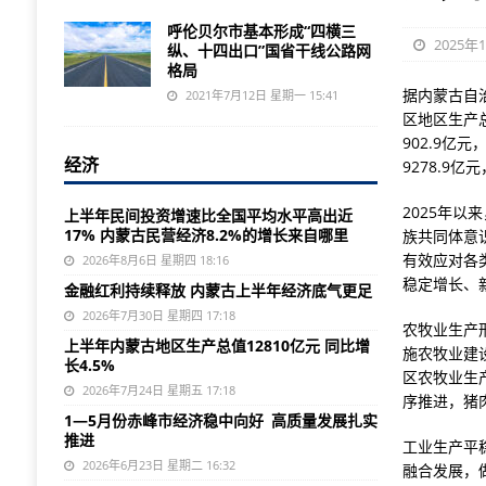
呼伦贝尔市基本形成“四横三
2025年1
纵、十四出口”国省干线公路网
格局
据内蒙古自
2021年7月12日 星期一 15:41
区地区生产总
902.9亿
经济
9278.9亿
2025年
上半年民间投资增速比全国平均水平高出近
17% 内蒙古民营经济8.2%的增长来自哪里
族共同体意
有效应对各
2026年8月6日 星期四 18:16
稳定增长、
金融红利持续释放 内蒙古上半年经济底气更足
2026年7月30日 星期四 17:18
农牧业生产
上半年内蒙古地区生产总值12810亿元 同比增
施农牧业建
长4.5%
区农牧业生
2026年7月24日 星期五 17:18
序推进，猪肉
1—5月份赤峰市经济稳中向好 高质量发展扎实
推进
工业生产平
2026年6月23日 星期二 16:32
融合发展，