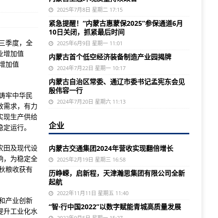
2025年7月8日 星期二 17:15
紧急提醒！“内蒙古惠蒙保2025”参保通道6月
10日关闭，抓紧最后时间
三季度，全
2025年6月9日 星期一 11:01
业增加值
内蒙古首个低空经济装备制造产业园揭牌
业增加值
2024年7月22日 星期一 10:17
内蒙古自治区常委、通辽市委书记孟宪东会见
殷伟容一行
铸牢中华民
2024年7月20日 星期六 11:13
效需求，有力
实现生产供给
企业
稳定运行。
农田及现代设
内蒙古交通集团2024年营收实现翻倍增长
响，为稳定全
2025年2月19日 星期三 16:58
秋粮收获有
历峥嵘，启新程，天津瀚思集团有限公司全新
起航
2022年11月11日 星期五 11:40
和产业创新
“智·行中国2022”以数字赋能青城高质量发展
提升工业化水
2022年9月5日 星期一 15:27