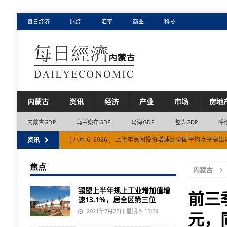
每日经济
财经
汇率
商业
科技
内蒙古
资讯
经济
产业
市场
房地
内蒙古GDP
乌兰察布GDP
乌海GDP
包头GDP
呼
[ 八月 6, 2026 ]
上半年民间投资增速比全国平均水平高出近1
资讯
[ 八月 5, 2026 ]
二连浩特边民互市贸易区贸易额累计达26
焦点
内蒙古
[ 八月 5, 2026 ]
内蒙古调整部分住房公积金使用政策
锡盟上半年规上工业增加值增
[ 八月 4, 2026 ]
前7个月内蒙古自治区外商投资企业境内再投
前三
速13.1%，居全区第三位
[ 八月 6, 2026 ]
上半年满洲里铁路口岸进出口量值齐增
2021年7月22日 星期四 15:29
元，