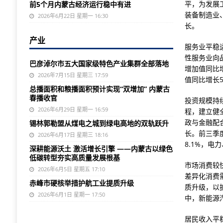
平，为发展
前5个月内蒙古经济运行稳中有进
装备制造业
2026年6月22日 星期一 16:30
长。
产业
服务业平稳
性服务业向
巴彦淖尔市五大国家级特色产业集群全部落地
增加值同比
2026年7月15日 星期三 17:59
值同比增长
总播面积和粮播面积预计实现“双增加” 内蒙古
春播收官
投资规模持
2026年6月29日 星期一 16:59
程，建立健
政与金融配
锡林郭勒盟从煤电之城到绿电高地的双轨跃升
长。前三季
2026年6月17日 星期三 18:16
8.1%，电
深耕能源沃土 激活增长引擎 ——内蒙古以绿色
低碳转型夯实高质量发展根基
市场消费较
2026年6月5日 星期五 17:10
差异化消费
赤峰市硬核举措护航工业提质升级
质升级，以扩
2026年6月1日 星期一 17:50
中，新能源汽
居民收入平