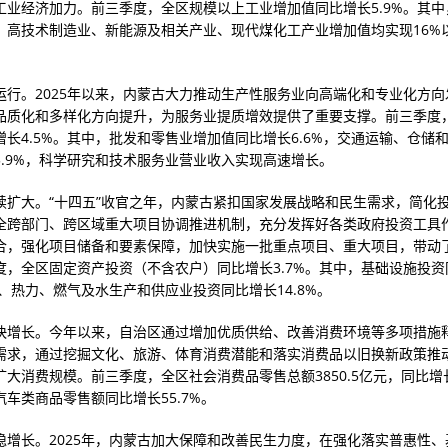
工业经济加力。前三季度，全区规模以上工业增加值同比增长5.9%。其中
、高技术制造业、新能源及相关产业、现代煤化工产业增加值均实现16%
运行。2025年以来，内蒙古大力推动生产性服务业向高端化和专业化方向
品质化和多样化方向提升，为服务业提质增效提供了重要支撑。前三季度
增长4.5%。其中，批发和零售业增加值同比增长6.6%，交通运输、仓储
5.9%，科学研究和技术服务业营业收入实现高速增长。
续扩大。“十四五”收官之年，内蒙古紧扣国家发展战略和民生需求，简化
全跨部门、跨区域重大项目协调推进机制，充分发挥好各类政府投资工具
合，强化项目储备和要素保障，加快实施一批重点项目、重大项目，带动
度，全区固定资产投资（不含农户）同比增长3.7%。其中，基础设施投资
力、热力、燃气及水生产和供应业投资同比增长14.8%。
快增长。今年以来，自治区通过增加优质供给、改善消费环境等多项措施
需求，通过挖掘文化、旅游、体育消费潜能和落实消费品以旧换新政策推
大消费规模。前三季度，全区社会消费品零售总额3850.5亿元，同比增长
车类商品零售额同比增长55.7%。
稳增长。2025年，内蒙古加大保障和改善民生力度，在强化落实普惠性、