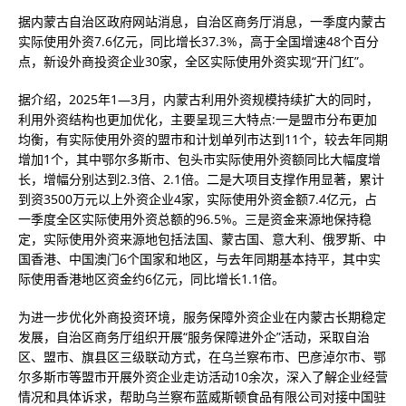
据内蒙古自治区政府网站消息，自治区商务厅消息，一季度内蒙古
实际使用外资7.6亿元，同比增长37.3%，高于全国增速48个百分
点，新设外商投资企业30家，全区实际使用外资实现“开门红”。
据介绍，2025年1—3月，内蒙古利用外资规模持续扩大的同时，
利用外资结构也更加优化，主要呈现三大特点:一是盟市分布更加
均衡，有实际使用外资的盟市和计划单列市达到11个，较去年同期
增加1个，其中鄂尔多斯市、包头市实际使用外资额同比大幅度增
长，增幅分别达到2.3倍、2.1倍。二是大项目支撑作用显著，累计
到资3500万元以上外资企业4家，实际使用外资金额7.4亿元，占
一季度全区实际使用外资总额的96.5%。三是资金来源地保持稳
定，实际使用外资来源地包括法国、蒙古国、意大利、俄罗斯、中
国香港、中国澳门6个国家和地区，与去年同期基本持平，其中实
际使用香港地区资金约6亿元，同比增长1.1倍。
为进一步优化外商投资环境，服务保障外资企业在内蒙古长期稳定
发展，自治区商务厅组织开展“服务保障进外企”活动，采取自治
区、盟市、旗县区三级联动方式，在乌兰察布市、巴彦淖尔市、鄂
尔多斯市等盟市开展外资企业走访活动10余次，深入了解企业经营
情况和具体诉求，帮助乌兰察布蓝威斯顿食品有限公司对接中国驻