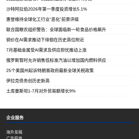
沙特阿拉伯2026年第一季度投资增长5.1%
惠誉维持全球化工行业“恶化”前景评级
联合国粮农组织警告：全球面临新一轮食品价格飙升
铜价在AI需求推动下徘徊在历史高位附近
7月基础金属受AI需求及供应担忧推动上涨
俄罗斯暂时允许销售低标准汽油以增加国内燃料供应
25个美国州起诉特朗普政府最新全球关税政策
伊拉克债务创历史新高
土库曼斯坦1-7月对外贸易额增长9%
企业服务
海外发稿
广告投放