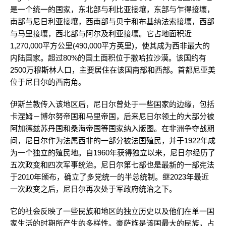
是一个统一的国家，东北部与利比亚接壤，东部与乍得接壤，
南部与尼日利亚接壤，西南部与贝宁和布基纳法索接壤，西部
与马里接壤，西北部与阿尔及利亚接壤。它占地面积近
1,270,000平方公里(490,000平方英里)，使其成为西非最大的
内陆国家。超过80%的国土面积位于撒哈拉沙漠。该国约有
2500万穆斯林人口，主要居住在该国南部和西部。首都尼亚美
位于尼日尔的西南角。
伊斯兰教传入该地区后，尼日尔曾处于一些国家的边缘，包括
卡涅姆－博尔努帝国和马里帝国，后来尼日尔领土的大部分被
阿加德兹苏丹国和桑海帝国等国家纳入版图。在非洲争夺战期
间，尼日尔作为法属西非的一部分被法国殖民，并于1922年成
为一个独立的殖民地。自1960年获得独立以来，尼日尔经历了
五次政变和四次军事统治。尼日尔第七部也是最新的一部宪法
于2010年颁布，确立了多党统一的半总统制。继2023年最近
一次政变之后，尼日尔再次处于军政府统治之下。
它的社会反映了一些民族和地区的独立历史以及他们在单一国
家生活的时期所产生的多样性。豪萨族是该国最大的民族，占