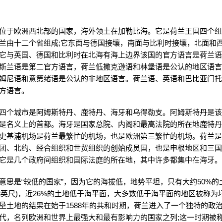
位于欧洲西北部的国家，海外领土在加勒比海。它是荷兰王国四个
兰由十二个省组成;它东面与德国接壤，南面与比利时接壤，北面和
它与英国、德国和比利时在北海有海上边界该国的官方语言是荷兰
斯兰语是第二官方语言，荷兰低撒克逊语和林堡语是公认的地区语
姆尼语和意第绪语是公认的非地区语言。荷兰语、英语和巴比亚门
方语言。
四个城市是阿姆斯特丹、鹿特丹、海牙和乌得勒支。阿姆斯特丹是
是名义上的首都。海牙是国家总院、内阁和最高法院的所在地鹿特
史基浦机场是荷兰最繁忙的机场，也是欧洲第三繁忙的机场。荷兰
团、北约、经合组织和世贸组织的创始成员国，也是申根地区和三
它是几个政府间组织和国际法庭的所在地，其中许多都集中在海牙
意思是“较低的国家”，因为它的海拔低，地势平坦，只有大约50%的
3.3英尺)，近26%的土地低于海平面，大多数低于海平面的地区被称为
垦土地的结果在始于1588年的共和时期，荷兰进入了一个独特的政
代，名列欧洲和世界上最强大和最有影响力的国家之列;这一时期被