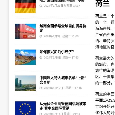
经济强国德国陷入经济“停滞”
荷兰
2024年1月21日 星期日 14:37
荷兰是一个
的一个。荷
越南全面参与全球自由贸易协
海海岸线。
定
兰省西弗里
2024年1月9日 星期二 21:09
语、辛特罗
海地区的官
如何振兴尼泊尔经济？
2024年1月8日 星期一 17:53
荷兰最大的
的城市，也
繁忙的海港
区、十国集
中国超大特大城市名单“上新”
含合肥
的一部分。
2023年11月21日 星期二 17:16
荷兰的字面
平面1米(
从光伏企业高管德国机场被带
世纪开始开
走 看中企国际营销
化伟大的时
2023年6月14日 星期三 21:14