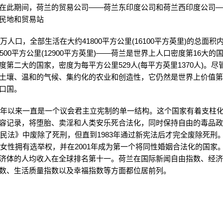
在此期间，荷兰的贸易公司——荷兰东印度公司和荷兰西印度公司
民地和贸易站
0万人口，全部生活在大约41800平方公里(16100平方英里)的总面
500平方公里(12900平方英里)——荷兰是世界上人口密度第16大的
度第二大的国家，密度为每平方公里529人(每平方英里1370人)。尽
土壤、温和的气候、集约化的农业和创造性，它仍然是世界上价值
口国。
48年以来一直是一个议会君主立宪制的单一结构。这个国家有着支柱
容记录，将堕胎、卖淫和人类安乐死合法化，同时保持自由的毒品
在《民法》中废除了死刑，但直到1983年通过新宪法后才完全废除死刑
允许女性拥有选举权，并在2001年成为第一个将同性婚姻合法化的国家
济体的人均收入在全球排名第十一。荷兰在国际新闻自由指数、经
数、生活质量指数以及幸福指数等方面都位居前列。