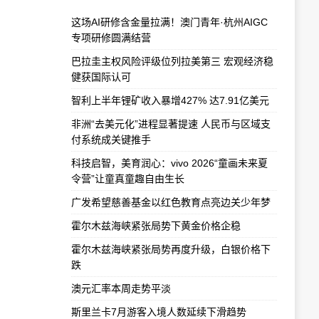
这场AI研修含金量拉满！澳门青年·杭州AIGC
专项研修圆满结营
巴拉圭主权风险评级位列拉美第三 宏观经济稳
健获国际认可
智利上半年锂矿收入暴增427% 达7.91亿美元
非洲“去美元化”进程显著提速 人民币与区域支
付系统成关键推手
科技启智，美育润心：vivo 2026“童画未来夏
令营”让童真童趣自由生长
广发希望慈善基金以红色教育点亮边关少年梦
霍尔木兹海峡紧张局势下黄金价格企稳
霍尔木兹海峡紧张局势再度升级，白银价格下
跌
澳元汇率本周走势平淡
斯里兰卡7月游客入境人数延续下滑趋势