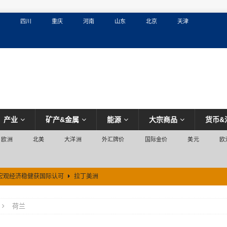
四川
重庆
河南
山东
北京
天津
产业
矿产&金属
能源
大宗商品
货币&
欧洲
北美
大洋洲
外汇牌价
国际金价
美元
欧
宏观经济稳健获国际认可
拉丁美洲
荷兰