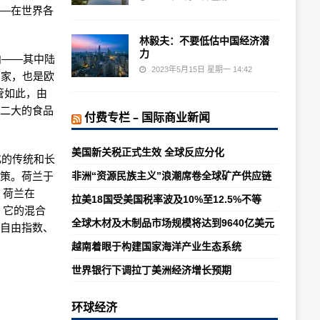
——在世界各
林毅夫：不要低估中国经济潜
力
积内——其中陆
2023年5月15日 星期一 14:42
国家，也是欧
管如此，由
第二大的食品
付费专栏 – 国际商业新闻
美国新关税正式生效 全球反应分化
化的传统和长
政策。荷兰于
非洲“资源民族主义”浪潮席卷全球矿产供应链
。荷兰在
拉美18国受美国税率波及10%至12.5%不等
。它的混合
全球木材及木制品市场规模将达到9640亿美元
济自由指数、
越南着眼于构建国家海洋产业生态系统
世界银行下调拉丁美洲经济增长预期
环球经济