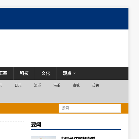
汇率
科技
文化
观点
元
日元
澳币
港币
泰铢
英镑
要闻