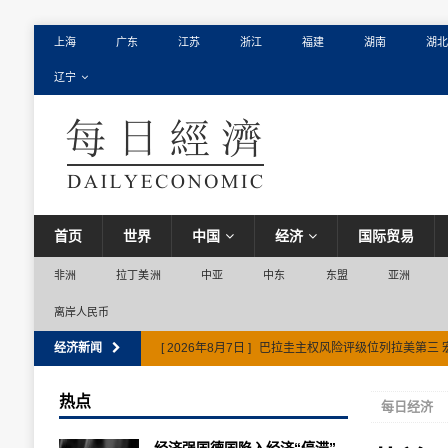
上海
广东
江苏
浙江
福建
湖南
湖北
辽宁
首页
世界
中国
经济
国际贸易
非洲
拉丁美洲
中亚
中东
东盟
亚洲
离岸人民币
经济新闻
[ 2026年8月7日 ]
巴拉圭主权风险评级位列拉美第三 
热点
每日经济