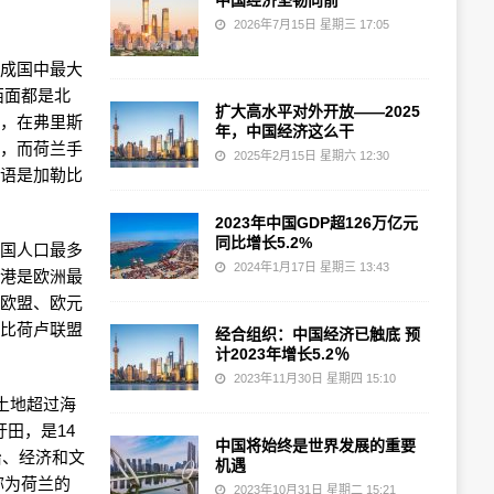
中国经济坚韧向前
2026年7月15日 星期三 17:05
组成国中最大
西面都是北
扩大高水平对外开放——2025
语，在弗里斯
年，中国经济这么干
言，而荷兰手
2025年2月15日 星期六 12:30
托语是加勒比
2023年中国GDP超126万亿元
同比增长5.2%
该国人口最多
2024年1月17日 星期三 13:43
丹港是欧洲最
是欧盟、欧元
国比荷卢联盟
经合组织：中国经济已触底 预
计2023年增长5.2％
。
2023年11月30日 星期四 15:10
土地超过海
圩田，是14
中国将始终是世界发展的重要
治、经济和文
机遇
称为荷兰的
2023年10月31日 星期二 15:21