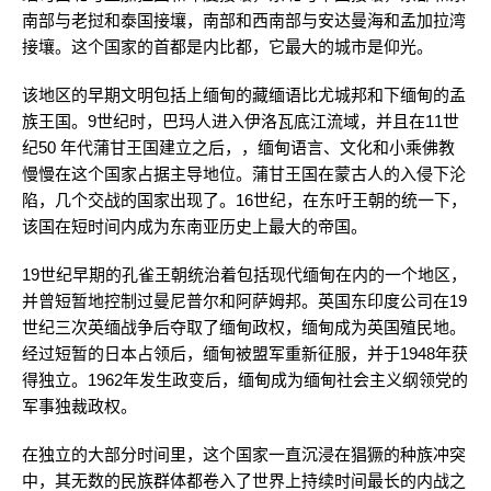
南部与老挝和泰国接壤，南部和西南部与安达曼海和孟加拉湾
接壤。这个国家的首都是内比都，它最大的城市是仰光。
该地区的早期文明包括上缅甸的藏缅语比尤城邦和下缅甸的孟
族王国。9世纪时，巴玛人进入伊洛瓦底江流域，并且在11世
纪50 年代蒲甘王国建立之后，，缅甸语言、文化和小乘佛教
慢慢在这个国家占据主导地位。蒲甘王国在蒙古人的入侵下沦
陷，几个交战的国家出现了。16世纪，在东吁王朝的统一下，
该国在短时间内成为东南亚历史上最大的帝国。
19世纪早期的孔雀王朝统治着包括现代缅甸在内的一个地区，
并曾短暂地控制过曼尼普尔和阿萨姆邦。英国东印度公司在19
世纪三次英缅战争后夺取了缅甸政权，缅甸成为英国殖民地。
经过短暂的日本占领后，缅甸被盟军重新征服，并于1948年获
得独立。1962年发生政变后，缅甸成为缅甸社会主义纲领党的
军事独裁政权。
在独立的大部分时间里，这个国家一直沉浸在猖獗的种族冲突
中，其无数的民族群体都卷入了世界上持续时间最长的内战之