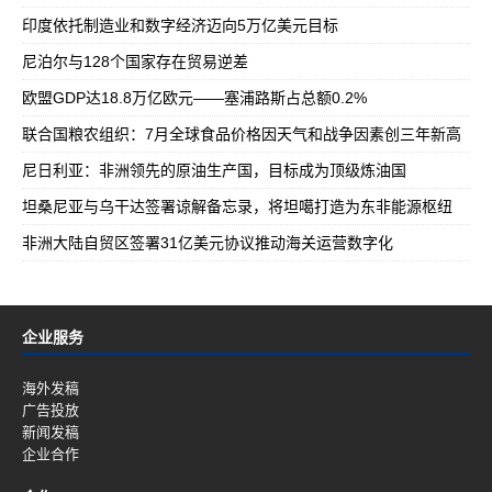
印度依托制造业和数字经济迈向5万亿美元目标
尼泊尔与128个国家存在贸易逆差
欧盟GDP达18.8万亿欧元——塞浦路斯占总额0.2%
联合国粮农组织：7月全球食品价格因天气和战争因素创三年新高
尼日利亚：非洲领先的原油生产国，目标成为顶级炼油国
坦桑尼亚与乌干达签署谅解备忘录，将坦噶打造为东非能源枢纽
非洲大陆自贸区签署31亿美元协议推动海关运营数字化
企业服务
海外发稿
广告投放
新闻发稿
企业合作