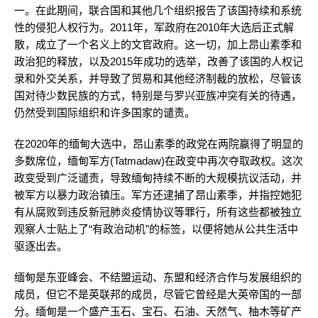
一。在此期间，联合国和其他几个组织报告了该国持续和系统
性的侵犯人权行为。2011年，军政府在2010年大选后正式解
散，成立了一个名义上的文官政府。这一切，加上昂山素季和
政治犯的释放，以及2015年成功的选举，改善了该国的人权记
录和外交关系，并导致了贸易和其他经济制裁的放松，尽管该
国对待少数民族的方式，特别是与罗兴亚族冲突有关的待遇，
仍然受到国际组织和许多国家的谴责。
在2020年的缅甸大选中，昂山素季的政党在两院赢得了明显的
多数席位，缅甸军方(Tatmadaw)在政变中再次夺取政权。这次
政变受到广泛谴责，导致缅甸持续不断的大规模抗议活动，并
被军方以暴力政治镇压。军方还逮捕了昂山素季，并指控她犯
有从腐败到违反新冠肺炎疫情协议等罪行，所有这些都被独立
观察人士贴上了“有政治动机”的标签，以便将她从公共生活中
驱逐出去。
缅甸是东亚峰会、不结盟运动、东盟和经济合作与发展组织的
成员，但它不是英联邦的成员，尽管它曾经是大英帝国的一部
分。缅甸是一个盛产玉石、宝石、石油、天然气、柚木等矿产