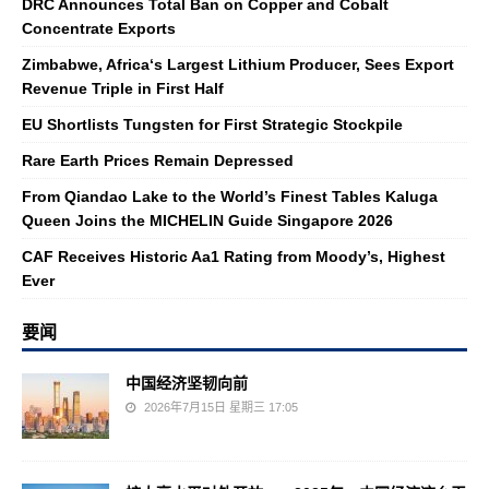
DRC Announces Total Ban on Copper and Cobalt
Concentrate Exports
Zimbabwe, Africa‘s Largest Lithium Producer, Sees Export
Revenue Triple in First Half
EU Shortlists Tungsten for First Strategic Stockpile
Rare Earth Prices Remain Depressed
From Qiandao Lake to the World’s Finest Tables Kaluga
Queen Joins the MICHELIN Guide Singapore 2026
CAF Receives Historic Aa1 Rating from Moody’s, Highest
Ever
要闻
中国经济坚韧向前
2026年7月15日 星期三 17:05