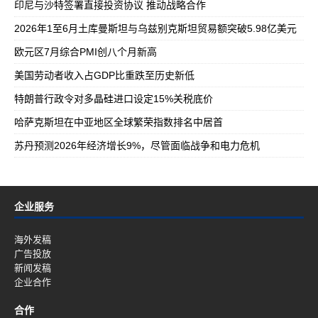
印尼与沙特签署直接投资协议 推动战略合作
2026年1至6月土库曼斯坦与乌兹别克斯坦贸易额突破5.98亿美元
欧元区7月综合PMI创八个月新高
美国劳动者收入占GDP比重跌至历史新低
特朗普行政令对多晶硅进口设定15%关税底价
哈萨克斯坦在中亚地区全球繁荣指数排名中居首
苏丹预测2026年经济增长9%，尽管面临战争和电力危机
企业服务
海外发稿
广告投放
新闻发稿
企业合作
合作