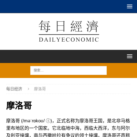
每日经济
摩洛哥
摩洛哥
摩洛哥 (/məˈrɒkoʊ/ ⓘ)，正式名称为摩洛哥王国，是北非马格
里布地区的一个国家。它北临地中海，西临大西洋，东与阿尔
及利亚接壤，南与西撒哈拉有争议的领土接壤。摩洛哥还声称