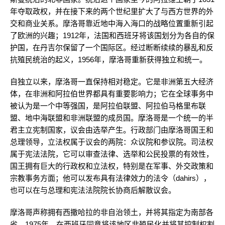
年夺取政权，并在接下来的两个世纪里扩大了与西方世界的外
交和商业关系。摩洛哥靠近地中海入海口的战略位置重新引起
了欧洲的兴趣；1912年，法国和西班牙将该国划分为各自的保
护国，在丹吉尔保留了一个国际区。经过断断续续的暴乱和反
抗殖民统治的起义，1956年，摩洛哥重新获得独立和统一。
自独立以来，摩洛哥一直保持相对稳定。它是非洲第五大经济
体，在非洲和阿拉伯世界都具有重要影响力；它在全球事务中
被认为是一个中等强国，是阿拉伯联盟、阿拉伯马格里布联
盟、地中海联盟和非洲联盟的成员国。摩洛哥是一个统一的半
君主立宪制国家，议会由选举产生。行政部门由摩洛哥国王和
总理领导，立法权属于议会的两院：众议院和参议院。司法权
属于宪法法院，它可以审查法律、选举和公民投票的有效性，
国王拥有巨大的行政权和立法权，特别是在军事、外交政策和
宗教事务方面；他可以发布具有法律效力的法令（dahirs），
也可以在与总理和宪法法院院长协商后解散议会。
摩洛哥声称拥有西撒哈拉的非自治领土，并将其指定为南部各
省。1975年，在西班牙同意将该地区非殖民化并将其控制权割