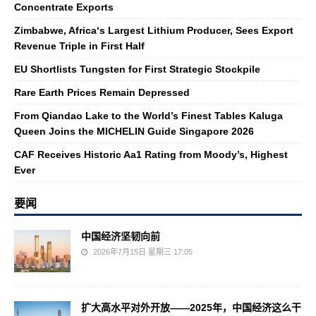
Concentrate Exports
Zimbabwe, Africa‘s Largest Lithium Producer, Sees Export
Revenue Triple in First Half
EU Shortlists Tungsten for First Strategic Stockpile
Rare Earth Prices Remain Depressed
From Qiandao Lake to the World’s Finest Tables Kaluga
Queen Joins the MICHELIN Guide Singapore 2026
CAF Receives Historic Aa1 Rating from Moody’s, Highest
Ever
要闻
中国经济坚韧向前
2026年7月15日 星期三 17:05
扩大高水平对外开放——2025年，中国经济这么干