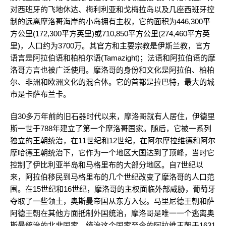
对西班牙的飞地休达、梅利利亚和戈梅拉岛以及几座西班牙控
制的远离摩洛哥海岸的小岛拥有主权，它的面积为446,300平
方公里(172,300平方英里)或710,850平方公里(274,460平方英
里)，人口约为3700万。其官方和主要宗教是伊斯兰教，官方
语言是阿拉伯语和柏柏尔语(Tamazight)；法语和阿拉伯语的摩
洛哥方言也被广泛使用。摩洛哥的身份和文化是阿拉伯、柏柏
尔、非洲和欧洲文化的混合体。它的首都是拉巴特，最大的城
市是卡萨布兰卡。
自30多万年前的旧石器时代以来，摩洛哥就有人居住，伊德里
斯一世于788年建立了第一个摩洛哥国家。随后，它被一系列
独立的王朝统治，在11世纪和12世纪，在阿尔摩拉维德和阿尔
摩哈德王朝统治下，它作为一个地区大国达到了顶峰，当时它
控制了伊比利亚半岛和马格里布的大部分地区。自7世纪以
来，阿拉伯移民到马格里布的几个世纪改变了摩洛哥的人口范
围。在15世纪和16世纪，摩洛哥的主权面临外部威胁，葡萄牙
夺取了一些领土，奥斯曼帝国从东方入侵。马里尼德王朝和萨
阿德王朝在其他方面抵制外国统治，摩洛哥是唯一一个逃离奥
斯曼统治的北非国家。统治这个国家至今的阿拉维王朝于1631