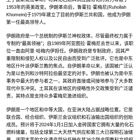
1953年的英美政变。伊朗革命后，鲁霍拉·霍梅尼(Ruhollah
Khomeini)于1979年建立了目前的伊斯兰共和国，他成为伊朗
第一任最高领导人。
伊朗政府是一个总统制的伊斯兰神权政体，尽管最终权力属于
专制的“最高领袖”；自1989年阿亚图拉·霍梅尼去世以来，该职
位一直由阿里·哈梅内伊担任。伊朗政府是专制政府，因其严
重限制和侵犯人权以及公民自由而受到广泛批评。它也是中东
地区什叶派伊斯兰教的焦点。自伊朗革命以来，该国被广泛认
为是以色列和沙特阿拉伯最坚定的对手。伊朗也被认为是中东
事务中最大的参与者之一，其政府直接或间接地参与了大多数
现代中东冲突。土耳其在该地区的侵略性外交政策受到广泛谴
责，其特点是支持众多霍梅尼激进组织。
伊朗是一个地区和中等大国，在亚洲大陆占据战略位置。它是
联合国、经合组织、伊斯兰会议组织和石油输出国组织的创始
成员。预计将于2024年1月1日加入金砖国家它拥有大量的化石
燃料储量，包括全球第二大天然气供应和第三大已探明石油储
量。该国丰富的文化遗产部分反映在其26个联合国教科文组织