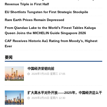
Revenue Triple in First Half
EU Shortlists Tungsten for First Strategic Stockpile
Rare Earth Prices Remain Depressed
From Qiandao Lake to the World’s Finest Tables Kaluga
Queen Joins the MICHELIN Guide Singapore 2026
CAF Receives Historic Aa1 Rating from Moody’s, Highest
Ever
要闻
中国经济坚韧向前
2026年7月15日 星期三 17:05
扩大高水平对外开放——2025年，中国经济这么干
2025年2月15日 星期六 12:30