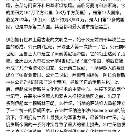
壤，东部与阿富汗和巴基斯坦接壤。南临阿曼湾和波斯湾。它
的面积为164万平方公里（63万平方英里），是第17大国家。
截至2023年，伊朗人口估计约为8,900 万，是人口第17多的国
家，也是中东第二大国。其首都和最大城市是德黑兰。
伊朗拥有世界上最古老的文明之一，始于公元前四千年埃兰王
国的形成。公元前7世纪，米堤亚人第一次统一了它，公元前6
世纪，居鲁士大帝建立了阿契美尼德帝国，它的领土达到了顶
峰。亚历山大大帝在公元前4世纪征服了这个帝国，随后它被
分成了几个希腊化的国家。公元前三世纪，一场伊朗人的叛乱
建立了帕提亚帝国，公元三世纪，萨珊帝国继位。阿拉伯穆斯
林在公元7世纪征服了这个帝国，导致了它的伊斯兰化；此
后，伊朗成为伊斯兰文化和学术的主要中心。在接下来的两个
世纪里，在塞尔柱突厥人和蒙古人征服该地区之前，出现了一
系列伊朗本土穆斯林王朝。16世纪，当地的萨法维人重新建立
了一个统一的伊朗国家。在18世纪纳迪尔沙(Nader Shah)的统
治下，伊朗拥有世界上最强大的军事力量，尽管到19世纪，与
俄罗斯帝国的一系列冲突导致了重大的领土损失。20世纪初发
生了波斯宪法革命。将其化石燃料供应国有化的努力导致了