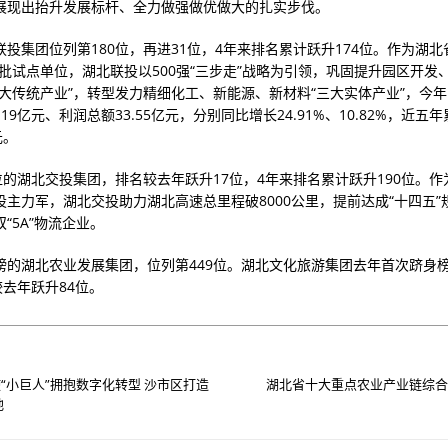
展现出抬升发展标杆、全力做强做优做大的扎实步伐。
投集团位列第180位，再进31位，4年来排名累计跃升174位。作为湖北
首批试点单位，湖北联投以500强“三步走”战略为引领，巩固提升园区开发
三大传统产业”，转型发力精细化工、新能源、新材料“三大实体产业”，今年
8.19亿元、利润总额33.55亿元，分别同比增长24.91%、10.82%，近五
元。
2位的湖北交投集团，排名较去年跃升17位，4年来排名累计跃升190位。
设主力军，湖北交投助力湖北高速总里程破8000公里，提前达成“十四五”
“5A”物流企业。
榜的湖北农业发展集团，位列第449位。湖北文化旅游集团去年首次跻身
较去年跃升84位。
“小巨人”拥抱数字化转型 沙市区打造
湖北省十大重点农业产业链综合
地