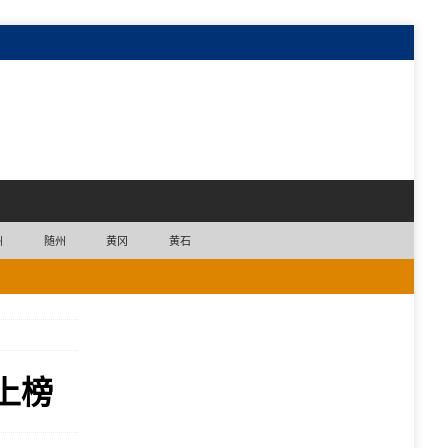
州
随州
黄冈
黄石
上榜