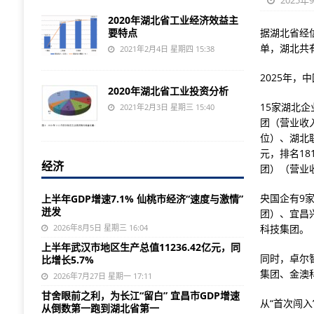
2025年
2020年湖北省工业经济效益主
要特点
据湖北省经信
单，湖北共
2021年2月4日 星期四 15:38
2025年，
2020年湖北省工业投资分析
15家湖北企
2021年2月3日 星期三 15:40
团（营业收入
位）、湖北联
元，排名18
经济
团）（营业收
央国企有9
上半年GDP增速7.1% 仙桃市经济“速度与激情”
迸发
团）、宜昌
2026年8月5日 星期三 16:04
科技集团。
上半年武汉市地区生产总值11236.42亿元，同
同时，卓尔
比增长5.7%
集团、金澳
2026年7月27日 星期一 17:11
甘舍眼前之利，为长江“留白” 宜昌市GDP增速
从“首次闯入
从倒数第一跑到湖北省第一