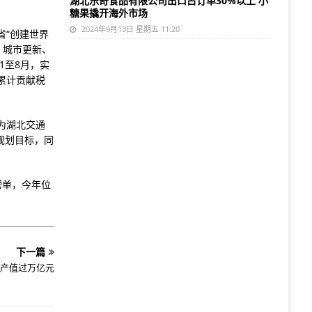
湖北乐奇食品有限公司出口占订单30%以上 小
糖果撬开海外市场
2024年9月13日 星期五 11:20
省“创建世界
、城市更新、
1至8月，实
年累计贡献税
作为湖北交通
规划目标，同
榜单，今年位
下一篇
产值过万亿元