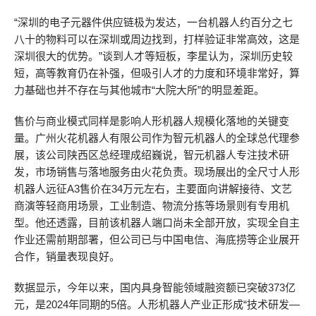
“深圳的电子元器件供应链极为发达，一台机器人约百分之七
八十的物料可以在深圳或周边找到，打样验证非常高效，这是
深圳很大的优势。”谈到人才等短板，李星认为，深圳历史较
短，高等教育仍在补强，但吸引人才的力度和环境非常好，算
力基础也并不存在与其他城市“大院大所”的明显差距。
售价与商业模式同样是影响人形机器人规模化落地的关键变
量。广州火花机器人有限公司作为智元机器人的全球总代理参
展，该公司陕西区总经理成绍巍说，智元机器人专注技术研
发，市场销售与落地服务由火花负责。现场展出的全尺寸人形
机器人远征A3售价在34万元左右，主要面向讲解接待、文艺
商演等轻商用场景，工业制造、物流分拣等场景则有专用机
型。他还透露，目前该机器人端口尚未全部开放，实现全自主
作业还需前期部署，但公司已与中国电信、海底捞等企业展开
合作，销量表现良好。
数据显示，今年以来，国内具身智能领域融资额已突破373亿
元，是2024年同期的5倍。人形机器人产业正形成“技术研发—