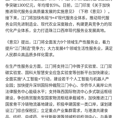
争突破1300亿元，年均增长5%。日前，江门印发《关于加快
推进现代服务业高质量发展的实施意见》（下称《意见》）。
接下来，江门将加快布局“9+4”现代服务业体系，推动现代服
务业同先进制造业、现代农业深度融合，构建更具竞争力的现
代化产业体系，全力打造珠江口西岸现代服务业发展高地。
《意见》提出，江门将全面发力9个领域生产性服务业，着力
提升“江门制造”竞争力；大力发展4个领域生活性服务业，满足
人民群众高品质多样化需求。
在生产性服务业方面，江门将支持江门中微子实验室、江门双
碳实验室、国科大智慧安全应急实验室等创新平台加快建设；
全面实施“人工智能+”行动，建设若干个人工智能与机器人产
业园；加快提升深圳国际仲裁院江门中心、华侨华人离岸公共
法律服务中心能级水平；支持珠西国际物流中心多式联运枢纽
建设，争创商贸服务型国家物流枢纽承载城市，加快推进江门
国家骨干冷链物流基地建设，积极申建国家一类口岸，谋划建
设江门综合保税区；立足重点产业集群需求，与港澳共建食
品、纺织、中成药、光伏新能源等领域检验检测中心，与香港