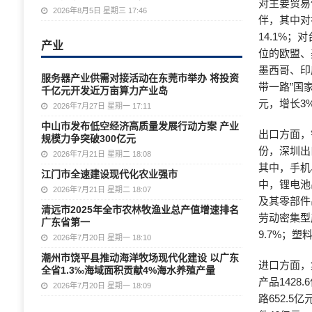
对主要贸易
2026年8月5日 星期三 17:46
伴，其中对香
14.1%；
产业
位的欧盟、美
墨西哥、印度
服务器产业供需对接活动在东莞市举办 将投资
带一路”国家
千亿元开发近万亩算力产业岛
元，增长3%
2026年7月27日 星期一 17:11
中山市发布低空经济高质量发展行动方案 产业
出口方面，
规模力争突破300亿元
份，深圳出口
2026年7月21日 星期二 18:08
其中，手机、
江门市全速建设现代化农业强市
中，锂电池出
2026年7月21日 星期二 18:07
及其零部件出
清远市2025年全市农林牧渔业总产值增速排名
劳动密集型产
广东省第一
9.7%；塑
2026年7月20日 星期一 18:10
潮州市饶平县推动海洋牧场现代化建设 以广东
进口方面，
全省1.3‰海域面积贡献4%海水养殖产量
产品1428
2026年7月20日 星期一 18:09
路652.5