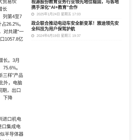
大贸易伙
视源股份教育业务行业领先地位稳固，与各地
携手深化“AI+教育”合作
增长
2025年1月24日 星期五 17:03
。列第4至7
政企联合推动电动车安全新变革！雅迪领先安
占26.2%。
全科技为用户保驾护航
外，对共建“一
2024年6月19日 星期三 19:37
1057.8亿
增长。3月
75.6%。
新三样”产品
。此外，电脑
。同期，出口
元，下降
圳进口机电
，进口集成电
及类似半导体器