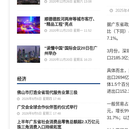
2020年12月26日 星期六 13:08
2025年
顺德德胜河两岸等城市客厅、
“精品工程”亮点
据广东省政
2020年11月23日 星期一 11:52
比（下同）小
7.1%。
“读懂中国”国际会议20日在广
3月份，深圳
州举办
口2185.3
2020年11月20日 星期五 16:23
具体而言，
出口269
经济
体1.5个百
进出口152
佛山市打造全省现代服务业第三极
2026年8月6日 星期四 17:46
一般贸易占
广交会全球合作伙伴签约仪式举行
元，增长9%
2026年8月5日 星期三 17:48
31.7%；
上半年广东省社会消费品零售总额超2.3万亿元
珠三角消费入口持续拓宽