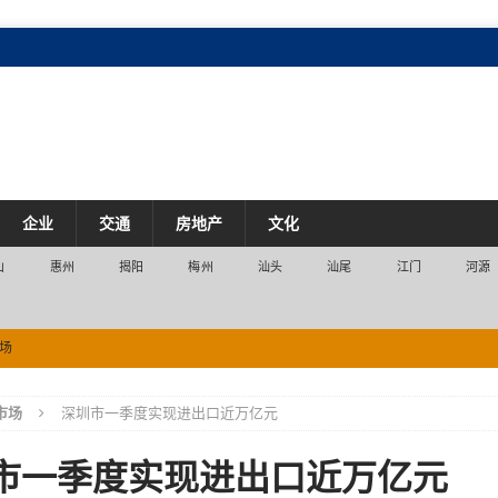
企业
交通
房地产
文化
山
惠州
揭阳
梅州
汕头
汕尾
江门
河源
场
3万亿元 珠三角消费入口持续拓宽
市场
市场
深圳市一季度实现进出口近万亿元
场
市一季度实现进出口近万亿元