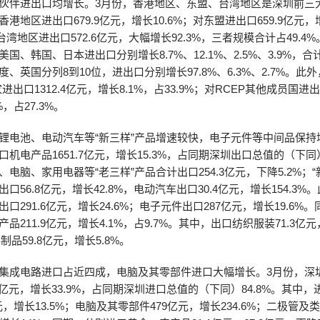
伙伴进出口均增长。3月份，香港地区、东盟、台湾地区是深圳前三
港地区进出口679.9亿元，增长10.6%；对东盟进出口659.9亿元，
对台湾地区进出口572.6亿元，大幅增长92.3%，三者规模合计占49.4%
国、韩国、日本进出口分别增长8.7%、12.1%、2.5%、3.9%，合计
、英国分列8到10位，进出口分别增长97.8%、6.3%、2.7%。此
进出口1312.4亿元，增长8.1%，占33.9%；对RCEP其他成员国进出口
，占27.3%。
锂电池、电动汽车等“新三样”产品增速较快，电子元件等中间品保持
机电产品1651.7亿元，增长15.3%，占同期深圳出口总值的（下同）
电脑、家用电器等“老三样”产品合计出口254.3亿元，下降5.2%；“
口56.8亿元，增长42.8%，电动汽车出口30.4亿元，增长154.3%
口291.6亿元，增长24.6%；电子元件出口287亿元，增长19.6%
品211.9亿元，增长4.1%，占9.7%。其中，出口纺织服装71.3亿
料制品59.8亿元，增长5.8%。
集成电路进口占近四成，电脑及其零部件进口大幅增长。3月份，深
.6亿元，增长33.9%，占同期深圳进口总值的（下同）84.8%。其中
亿元，增长13.5%；电脑及其零部件479亿元，增长234.6%；二极管