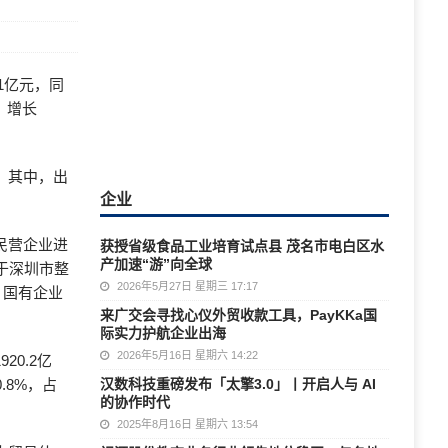
1亿元，同
元，增长
点。其中，出
企业
民营企业进
获授省级食品工业培育试点县 茂名市电白区水
产加速“游”向全球
快于深圳市整
2026年5月27日 星期三 17:17
%；国有企业
来广交会寻找心仪外贸收款工具，PayKKa国
际实力护航企业出海
2026年5月16日 星期六 14:22
0.2亿
.8%，占
汉数科技重磅发布「太擎3.0」丨开启人与 AI
的协作时代
2025年8月16日 星期六 13:54