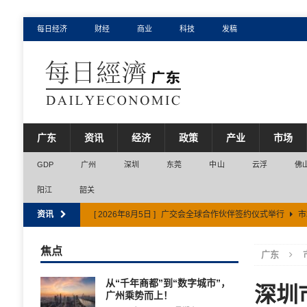
每日经济
财经
商业
科技
发稿
广东
资讯
经济
政策
产业
市场
GDP
广州
深圳
东莞
中山
云浮
佛
阳江
韶关
资讯
[ 2026年8月5日 ]
广交会全球合作伙伴签约仪式举行
市
[ 2026年8月5日 ]
上半年广东省社会消费品零售总额超2.
焦点
广东
[ 2026年8月6日 ]
佛山市打造全省现代服务业第三极
市
从“千年商都”到“数字城市”，
深圳
广州乘势而上！