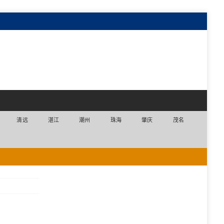
清远
湛江
潮州
珠海
肇庆
茂名