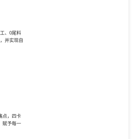
工、0尾料
果，并实现自
痛点，四卡
，赋予每一