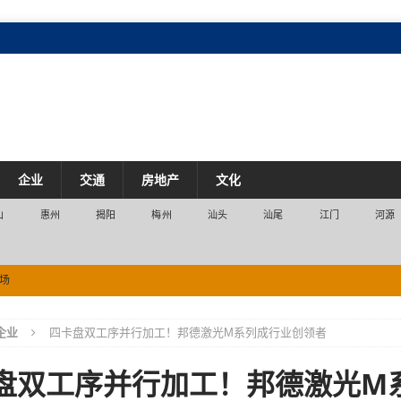
企业
交通
房地产
文化
山
惠州
揭阳
梅州
汕头
汕尾
江门
河源
3万亿元 珠三角消费入口持续拓宽
市场
场
企业
四卡盘双工序并行加工！邦德激光M系列成行业创领者
场
盘双工序并行加工！邦德激光M