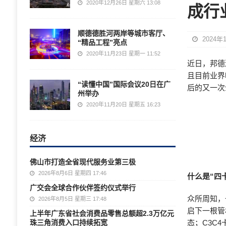
2020年12月26日 星期六 13:08
成行
顺德德胜河两岸等城市客厅、
2024年
“精品工程”亮点
2020年11月23日 星期一 11:52
近日，邦德
且目前业界
“读懂中国”国际会议20日在广
后的又一次
州举办
2020年11月20日 星期五 16:23
经济
佛山市打造全省现代服务业第三极
2026年8月6日 星期四 17:46
什么是“四
广交会全球合作伙伴签约仪式举行
众所周知，
2026年8月5日 星期三 17:48
启下一根管
上半年广东省社会消费品零售总额超2.3万亿元
珠三角消费入口持续拓宽
态；C3C