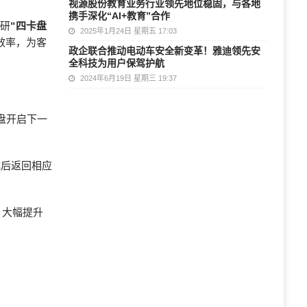
视源股份教育业务行业领先地位稳固，与各地
携手深化“AI+教育”合作
自研
“四卡盘
2025年1月24日 星期五 17:03
效率，为客
政企联合推动电动车安全新变革！雅迪领先安
全科技为用户保驾护航
2024年6月19日 星期三 19:37
卡盘开启下一
成后返回相应
，大幅提升