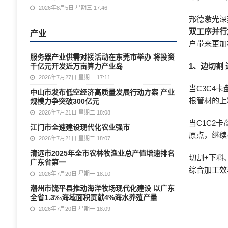
2026年8月5日 星期三 17:46
邦德激光深
双工序并行
产业
户带来更加
服务器产业供需对接活动在东莞市举办 将投资
1、边切割 
千亿元开发近万亩算力产业岛
2026年7月27日 星期一 17:11
当C3C4
中山市发布低空经济高质量发展行动方案 产业
根管材的上
规模力争突破300亿元
2026年7月21日 星期二 18:08
当C1C2
江门市全速建设现代化农业强市
原点，继续
2026年7月21日 星期二 18:07
清远市2025年全市农林牧渔业总产值增速排名
切割+下料
广东省第一
综合加工效
2026年7月20日 星期一 18:10
潮州市饶平县推动海洋牧场现代化建设 以广东
全省1.3‰海域面积贡献4%海水养殖产量
2026年7月20日 星期一 18:09