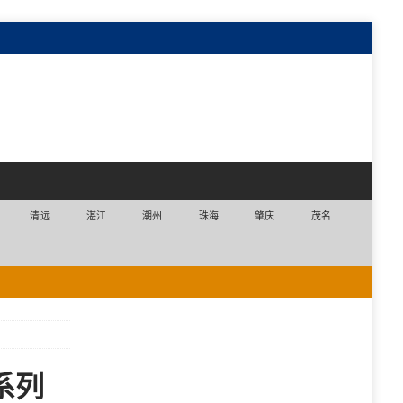
清远
湛江
潮州
珠海
肇庆
茂名
系列