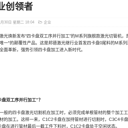
业创领者
1月30日 星期二 18:04
企业
激光焕新发布“四卡盘双工序并行加工”的M系列旗舰款激光切管机，
唯一*的颠覆性产品。这是邦德激光继行业首发四卡盘0尾料的M系列
全面革新，强势引领四卡盘加工进入新时代。
卡盘双工序并行加工”？
一般的四卡盘激光切割机在加工时，必须完成单根管材的整个加工
材的加工。这样一来，C1C2卡盘在加持管材进行切割时，C3C4卡
4卡盘在进行管材最后一截工件下料时，C1C2卡盘处于空闲状态。