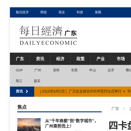
每日经济
财经
商业
科技
发稿
广东
资讯
经济
政策
产业
市场
GDP
广州
深圳
东莞
中山
云浮
佛
阳江
韶关
资讯
[ 2026年8月5日 ]
上半年广东省社会消费品零售总额超2.
[ 2026年8月6日 ]
佛山市打造全省现代服务业第三极
市
焦点
广东
[ 2026年8月5日 ]
广交会全球合作伙伴签约仪式举行
市
从“千年商都”到“数字城市”，
四卡
广州乘势而上！