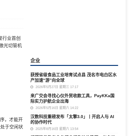
是行业首创
激光切管机
企业
获授省级食品工业培育试点县 茂名市电白区水
产加速“游”向全球
2026年5月27日 星期三 17:17
来广交会寻找心仪外贸收款工具，PayKKa国
际实力护航企业出海
2026年5月16日 星期六 14:22
汉数科技重磅发布「太擎3.0」丨开启人与 AI
工序，才能开
的协作时代
盘处于空闲状
2025年8月16日 星期六 13:54