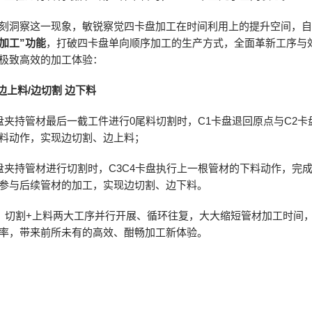
刻洞察这一现象，敏锐察觉四卡盘加工在时间利用上的提升空间，
加工”功能
，打破四卡盘单向顺序加工的生产方式，全面革新工序与
极致高效的加工体验：
边上料/边切割 边下料
卡盘夹持管材最后一截工件进行0尾料切割时，C1卡盘退回原点与C2
料动作，实现边切割、边上料；
卡盘夹持管材进行切割时，C3C4卡盘执行上一根管材的下料动作，完
参与后续管材的加工，实现边切割、边下料。
、切割+上料两大工序并行开展、循环往复，大大缩短管材加工时间
率，带来前所未有的高效、酣畅加工新体验。