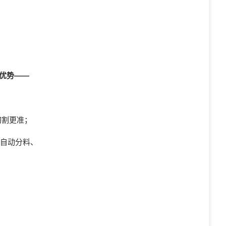
优势——
切割更准；
现自动分料、