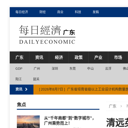
每日经济
财经
商业
科技
发稿
广东
资讯
经济
政策
产业
市场
GDP
广州
深圳
东莞
中山
云浮
佛
阳江
韶关
资讯
[ 2026年8月7日 ]
广东省培育省级以上工业设计机构数量
[ 2026年8月6日 ]
佛山市打造全省现代服务业第三极
市
焦点
广东
[ 2026年8月7日 ]
广东省打造“粤海粮仓”万亿级产业集群
从“千年商都”到“数字城市”，
清远
广州乘势而上！