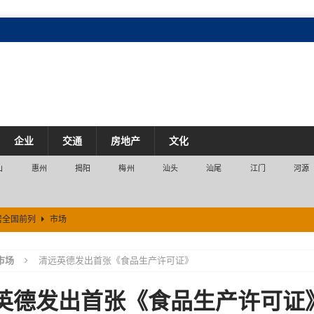
企业
交通
房地产
文化
山
惠州
揭阳
梅州
汕头
汕尾
江门
河源
居全国前列
市场
场
市场
清远英德发出首张《食品生产许可证》
产业
英德发出首张《食品生产许可证