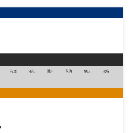
清远
湛江
潮州
珠海
肇庆
茂名
》