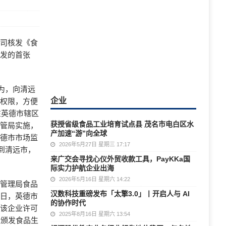
公司核发《食
核发的首张
为，向清远
企业
批权限，方便
将在英德市辖区
获授省级食品工业培育试点县 茂名市电白区水
监管局实施，
产加速“游”向全球
英德市市场监
2026年5月27日 星期三 17:17
到清远市，
来广交会寻找心仪外贸收款工具，PayKKa国
际实力护航企业出海
2026年5月16日 星期六 14:22
督管理局食品
汉数科技重磅发布「太擎3.0」丨开启人与 AI
近日，英德市
的协作时代
对该企业许可
2025年8月16日 星期六 13:54
业颁发食品生