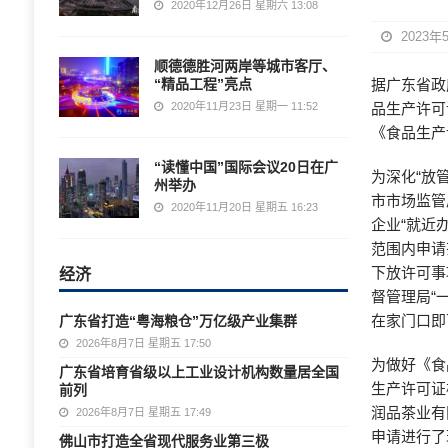
2020年12月26日 星期六 13:08
2023年
顺德德胜河两岸等城市客厅、
“精品工程”亮点
据广东省政
2020年11月23日 星期一 11:52
品生产许可
《食品生产
“读懂中国”国际会议20日在广
为深化“放
州举办
市市场监管
2020年11月20日 星期五 16:23
企业“就近办
范围内申请
经济
下放许可事
督管理局“
在家门口即
广东省打造“粤海粮仓”万亿级产业集群
2026年8月7日 星期五 17:50
为做好《食
广东省培育省级以上工业设计机构数量居全国
生产许可证
前列
润品茶业有
2026年8月7日 星期五 17:49
申请进行了
佛山市打造全省现代服务业第三极