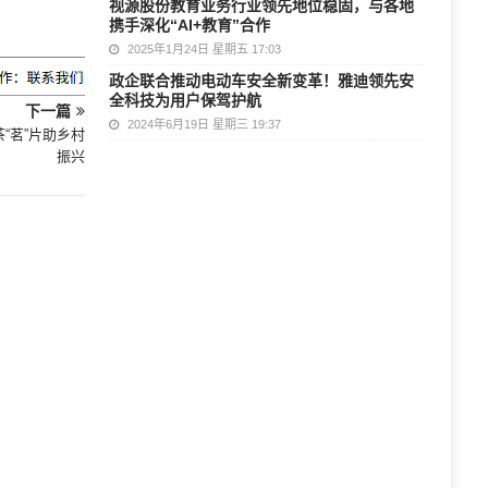
视源股份教育业务行业领先地位稳固，与各地
携手深化“AI+教育”合作
2025年1月24日 星期五 17:03
政企联合推动电动车安全新变革！雅迪领先安
全科技为用户保驾护航
下一篇
2024年6月19日 星期三 19:37
茶“茗”片助乡村
振兴