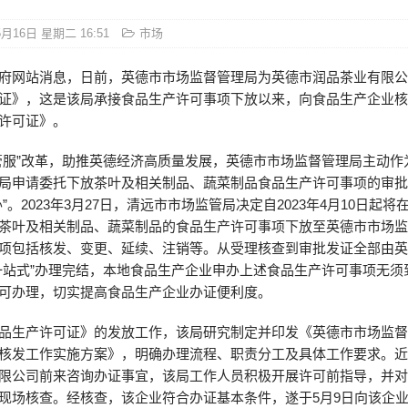
5月16日 星期二 16:51
市场
府网站消息，日前，英德市市场监督管理局为英德市润品茶业有限
证》，这是该局承接食品生产许可事项下放以来，向食品生产企业
许可证》。
管服”改革，助推英德经济高质量发展，英德市市场监督管理局主动作
局申请委托下放茶叶及相关制品、蔬菜制品食品生产许可事项的审
”。2023年3月27日，清远市市场监管局决定自2023年4月10日起
茶叶及相关制品、蔬菜制品的食品生产许可事项下放至英德市市场
项包括核发、变更、延续、注销等。从受理核查到审批发证全部由
一站式”办理完结，本地食品生产企业申办上述食品生产许可事项无须
可办理，切实提高食品生产企业办证便利度。
品生产许可证》的发放工作，该局研究制定并印发《英德市市场监
核发工作实施方案》，明确办理流程、职责分工及具体工作要求。
限公司前来咨询办证事宜，该局工作人员积极开展许可前指导，并
现场核查。经核查，该企业符合办证基本条件，遂于5月9日向该企