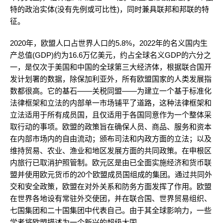
特的政治实体(没有先例或可比性)，同时兼具联邦和邦联的特
征。
2020年，欧盟人口占世界人口的5.8%，2022年的名义国内生
产总值(GDP)约为16.6万亿美元，约占全球名义GDP的六分之
一，是仅次于美国和中国的全球第三大经济体，根据联合国开
发计划署的数据，除保加利亚外，所有欧盟国家的人类发展指
数都很高。它的基石——关税同盟——为建立一个基于标准化
法律框架和立法的内部单一市场铺平了道路，这种法律框架和
立法适用于所有成员国，且仅适用于各国同意作为一个整体采
取行动的事项。欧盟的政策旨在确保人员、商品、服务和资本
在内部市场内的自由流动；颁布司法和内政方面的立法；以及
维持贸易、农业、渔业和地区发展方面的共同政策。在申根区
内旅行已取消护照管制。欧元区是由已全面实施经济和货币联
盟并使用欧元货币的20个欧盟成员国组成的集团。通过共同外
交和安全政策，欧盟在对外关系和防务方面发挥了作用。欧盟
在世界各地设有常驻外交使团，并在联合国、世界贸易组织、
七国集团和二十国集团中代表自己。由于其全球影响力，一些
学者将欧盟描述为一个新兴的超级大国。