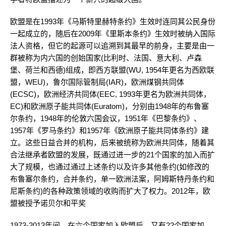
欧盟是在1993年《马斯特里赫特条约》生效时连同其公民身份
一起成立的，随后在2009年《里斯本条约》生效时被纳入国际
法人资格，但它的起源可以追溯到其最早的前身，主要是由一
群被称为内六国的创始国家(比利时、法国、意大利、卢森
堡、荷兰和西德)组成，即西方联盟(WU, 1954年更名为西欧联
盟，WEU)，鲁尔国际管制局(IAR)，欧洲煤钢共同体
(ECSC)，欧洲经济共同体(EEC, 1993年更名为欧洲共同体，
EC)和欧洲原子能共同体(Euratom)，分别由1948年的布鲁塞
尔条约，1948年的伦敦六国会议，1951年《巴黎条约》、
1957年《罗马条约》和1957年《欧洲原子能共同体条约》建
立。这些日益合并的机构，后来被统称为欧洲共同体，随着其
合法继承者欧盟的发展，既通过进一步的21个国家的加入而扩
大了规模，也通过通过上述条约以及许多其他条约(如修改的
布鲁塞尔条约，合并条约，单一欧洲法案，阿姆斯特丹条约和
尼斯条约)的各种政策领域的收购而扩大了权力。2012年，欧
盟被授予诺贝尔和平奖
1973-2013年间，在六个国家加入欧盟后，又有22个国家加