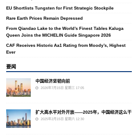
EU Shortlists Tungsten for First Strategic Stockpile
Rare Earth Prices Remain Depressed
From Qiandao Lake to the World’s Finest Tables Kaluga
Queen Joins the MICHELIN Guide Singapore 2026
CAF Receives Historic Aa1 Rating from Moody’s, Highest
Ever
要闻
中国经济坚韧向前
2026年7月15日 星期三 17:05
扩大高水平对外开放——2025年，中国经济这么干
2025年2月15日 星期六 12:30