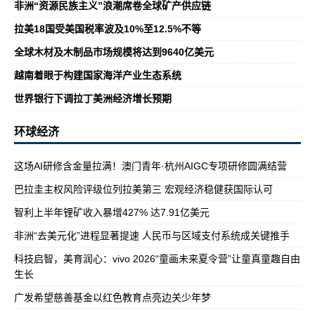
非洲“资源民族主义”浪潮席卷全球矿产供应链
拉美18国受美国税率波及10%至12.5%不等
全球木材及木制品市场规模将达到9640亿美元
越南着眼于构建国家海洋产业生态系统
世界银行下调拉丁美洲经济增长预期
环球经济
这场AI研修含金量拉满！澳门青年·杭州AIGC专项研修圆满结营
巴拉圭主权风险评级位列拉美第三 宏观经济稳健获国际认可
智利上半年锂矿收入暴增427% 达7.91亿美元
非洲“去美元化”进程显著提速 人民币与区域支付系统成关键推手
科技启智，美育润心：vivo 2026“童画未来夏令营”让童真童趣自由
生长
广发希望慈善基金以红色教育点亮边关少年梦