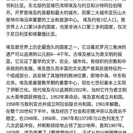
邻利比亚。东北部的亚喀巴湾将埃及与约旦和沙特阿拉伯隔
开。开罗是埃及的首都和最大的城市，而第二大城市亚历山大
是地中海沿岸重要的工业和旅游中心。 埃及约有1亿人口，是
世界上人口第14多的国家，也是非洲人口第三多的国家，仅次
于尼日利亚和埃塞俄比亚。
埃及是世界上历史最悠久的国家之一，它沿着尼罗河三角洲的
遗产可以追溯到公元前6—4千年。古埃及被认为是文明的摇
篮，它见证了最早的文字、农业、城市化、有组织的宗教和中
央政府的发展。埃及悠久而丰富的文化遗产是其民族特征的一
个组成部分，这反映了其独特的跨洲位置，即地中海、中东和
北非。埃及是基督教早期的重要中心，但在七世纪基本上实现
了伊斯兰化。现代埃及可以追溯到1922年，当时它作为君主制
从大英帝国获得独立。1952年革命后，埃及宣布成立共和国，
1958年与叙利亚合并成立阿拉伯联合共和国，1961年解散。
在整个20世纪下半叶，埃及经历了社会和宗教冲突以及政治不
稳定，在1948年、1956年、1967年和1973年与以色列发生了
几次武装冲突，并断断续续地占领了加沙地带，直到1967年。
1978年，埃及签署了《戴维营协议》，正式从加沙地带撤出并