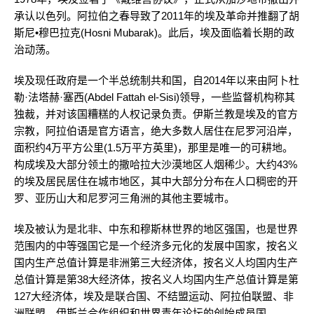
承认以色列。阿拉伯之春导致了2011年的埃及革命并推翻了胡
斯尼•穆巴拉克(Hosni Mubarak)。此后，埃及面临着长期的政
治动荡。
埃及现任政府是一个半总统制共和国，自2014年以来由阿卜杜
勒·法塔赫·塞西(Abdel Fattah el-Sisi)领导，一些监督机构称其
独裁，并对该国糟糕的人权记录负责。伊斯兰教是埃及的官方
宗教，阿拉伯语是官方语言，绝大多数人居住在尼罗河沿岸，
面积约4万平方公里(1.5万平方英里)，那里是唯一的可耕地。
构成埃及大部分领土的撒哈拉大沙漠地区人烟稀少。大约43%
的埃及居民居住在城市地区，其中大部分分布在人口稠密的开
罗、亚历山大和尼罗河三角洲的其他主要城市。
埃及被认为是北非、中东和穆斯林世界的地区强国，也是世界
范围内的中等强国它是一个经济多元化的发展中国家，按名义
国内生产总值计算是非洲第三大经济体，按名义人均国内生产
总值计算是第38大经济体，按名义人均国内生产总值计算是第
127大经济体，埃及是联合国、不结盟运动、阿拉伯联盟、非
洲联盟、伊斯兰合作组织和世界青年论坛的创始成员国。