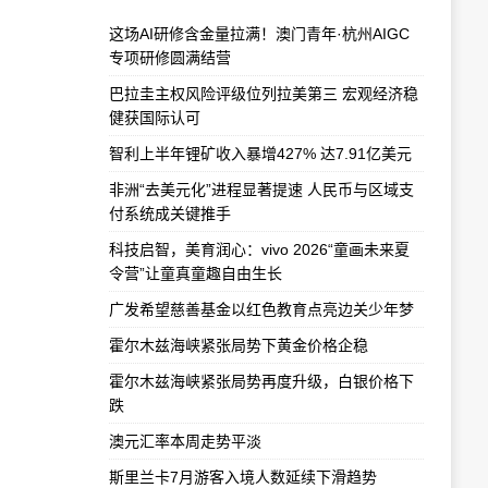
这场AI研修含金量拉满！澳门青年·杭州AIGC
专项研修圆满结营
巴拉圭主权风险评级位列拉美第三 宏观经济稳
健获国际认可
智利上半年锂矿收入暴增427% 达7.91亿美元
非洲“去美元化”进程显著提速 人民币与区域支
付系统成关键推手
科技启智，美育润心：vivo 2026“童画未来夏
令营”让童真童趣自由生长
广发希望慈善基金以红色教育点亮边关少年梦
霍尔木兹海峡紧张局势下黄金价格企稳
霍尔木兹海峡紧张局势再度升级，白银价格下
跌
澳元汇率本周走势平淡
斯里兰卡7月游客入境人数延续下滑趋势