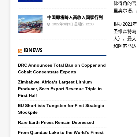
佛得角的官
里奥尔语，
中国即将跨入高收入国家行列
根据202
2022年3月3日 星期四 12:30
圣维森特岛（
人）。最大的
和阿苏马达（
IBNEWS
DRC Announces Total Ban on Copper and
Cobalt Concentrate Exports
Zimbabwe, Africa‘s Largest Lithium
Producer, Sees Export Revenue Triple in
First Half
EU Shortlists Tungsten for First Strategic
Stockpile
Rare Earth Prices Remain Depressed
From Qiandao Lake to the World’s Finest