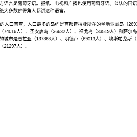
方语言是葡萄牙语。报纸、电视和广播也使用葡萄牙语。公认的国
绝大多数佛得角人都讲这种语言。
1年的人口普查，人口最多的岛屿是首都普拉亚所在的圣地亚哥岛（2693
74016人）、圣安唐岛（36632人）、福戈岛（33519人）和萨尔岛（
城市是普拉亚（137868人）、明德卢（69013人）、埃斯帕戈斯（2
21297人）。