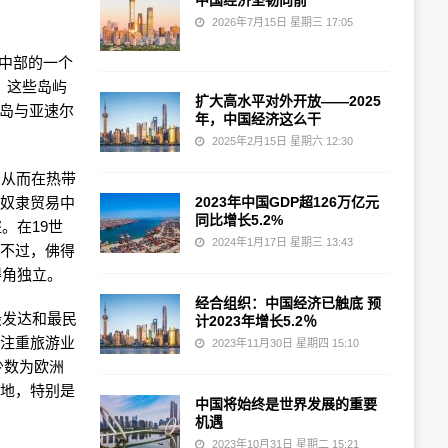
中国经济坚韧向前
2026年7月15日 星期三 17:05
西洋中部的一个
)。这些岛屿
扩大高水平对外开放——2025
角群岛与亚速尔
年，中国经济这么干
2025年2月15日 星期六 12:30
，从而在热带
洋奴隶贸易中
2023年中国GDP超126万亿元
同比增长5.2%
。在19世
2024年1月17日 星期三 13:43
。不过，佛得
得角独立。
经合组织：中国经济已触底 预
最发达和最民
计2023年增长5.2％
越注重旅游业
2023年11月30日 星期四 15:10
，少数为欧洲
各地，特别是
中国将始终是世界发展的重要
机遇
2023年10月31日 星期二 15:21