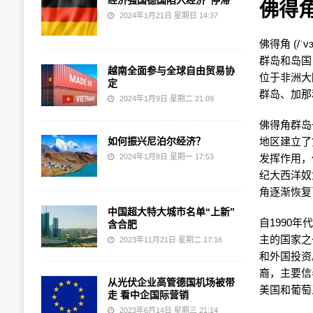
经济强国德国陷入经济“停滞”
佛得
2024年1月21日 星期日 14:37
佛得角 (
/
ˈ
v
ɜ
群岛和岛国
越南全面参与全球自由贸易协
位于非洲大陆
定
群岛、加那
2024年1月9日 星期二 21:09
佛得角群岛
如何振兴尼泊尔经济？
地区建立了
2024年1月8日 星期一 17:53
发挥作用，
纪大西洋奴
角逐渐恢复
中国超大特大城市名单“上新”
自1990
含合肥
主的国家之
2023年11月21日 星期二 17:16
和外国投资
裔，主要信
从光伏企业高管德国机场被带
美国和葡萄
走 看中企国际营销
2023年6月14日 星期三 21:14