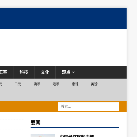
汇率
科技
文化
观点
元
日元
澳币
港币
泰铢
英镑
要闻