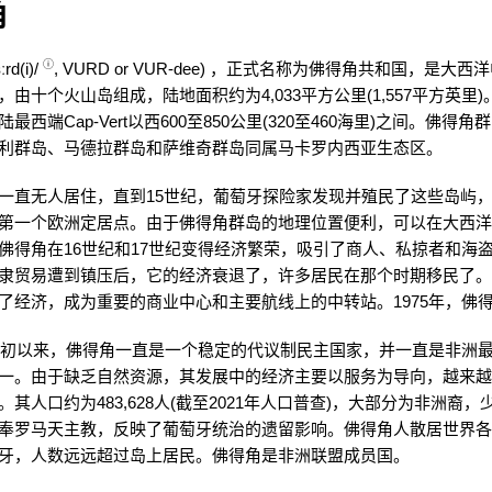
角
ⓘ
ːr
d
(
i
)/
, VURD or VUR-dee) ，正式名称为佛得角共和国，是大
，由十个火山岛组成，陆地面积约为4,033平方公里(1,557平方英里
最西端Cap-Vert以西600至850公里(320至460海里)之间。佛得
利群岛、马德拉群岛和萨维奇群岛同属马卡罗内西亚生态区。
一直无人居住，直到15世纪，葡萄牙探险家发现并殖民了这些岛屿
第一个欧洲定居点。由于佛得角群岛的地理位置便利，可以在大西
佛得角在16世纪和17世纪变得经济繁荣，吸引了商人、私掠者和海盗
隶贸易遭到镇压后，它的经济衰退了，许多居民在那个时期移民了
了经济，成为重要的商业中心和主要航线上的中转站。1975年，佛
年代初以来，佛得角一直是一个稳定的代议制民主国家，并一直是非洲
一。由于缺乏自然资源，其发展中的经济主要以服务为导向，越来
。其人口约为483,628人(截至2021年人口普查)，大部分为非洲裔
奉罗马天主教，反映了葡萄牙统治的遗留影响。佛得角人散居世界
牙，人数远远超过岛上居民。佛得角是非洲联盟成员国。