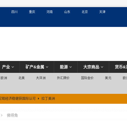
四川
重庆
河南
山东
北京
天津
产业
矿产&金属
能源
大宗商品
货币&
欧洲
北美
大洋洲
外汇牌价
国际金价
美元
欧
宏观经济稳健获国际认可
拉丁美洲
佛得角