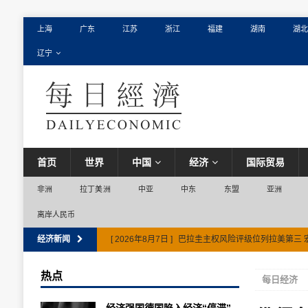
上海
广东
江苏
浙江
福建
湖南
湖北
辽宁
首页
世界
中国
经济
国际贸易
非洲
拉丁美洲
中亚
中东
东盟
亚洲
离岸人民币
经济新闻
[ 2026年8月7日 ]
巴拉圭主权风险评级位列拉美第三 
热点
每日经济